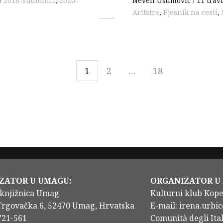
2018-sudionici
,
2026-
Neven Ušumović
11 trav
ArtIstra
,
Pjesnik na cesti
,
1
2
…
18
ZATOR U UMAGU:
ORGANIZATOR U
knjižnica Umag
Kulturni klub Kop
Trgovačka 6, 52470 Umag, Hrvatska
E-mail: irena.urbic
/721-561
Comunità degli Ital