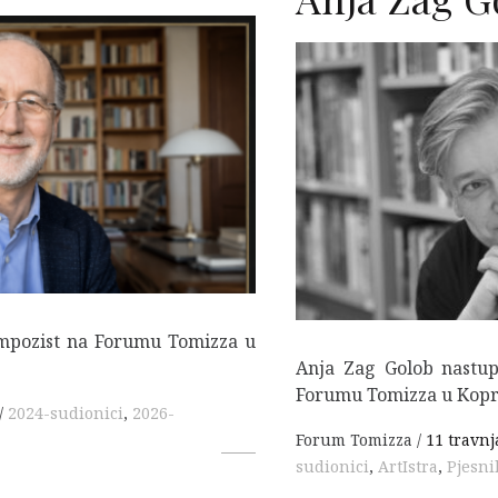
F
mpozist na Forumu Tomizza u
Anja Zag Golob nastupa
Forumu Tomizza u Kopru 
2024-sudionici
,
2026-
Forum Tomizza
11 travnj
sudionici
,
ArtIstra
,
Pjesni