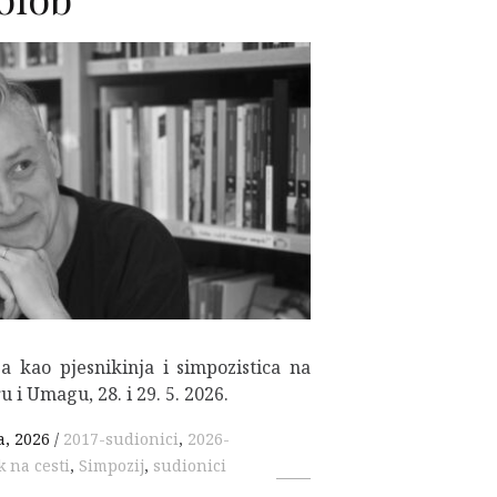
F
 kao pjesnikinja i simpozistica na
i Umagu, 28. i 29. 5. 2026.
a, 2026
2017-sudionici
,
2026-
k na cesti
,
Simpozij
,
sudionici