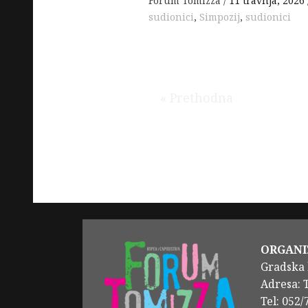
Forum Tomizza
11 travnja, 2026
sudionici
,
Simpozij
,
sudionici
« Prethodna
ORGANI
Gradska 
Adresa: 
Tel: 052