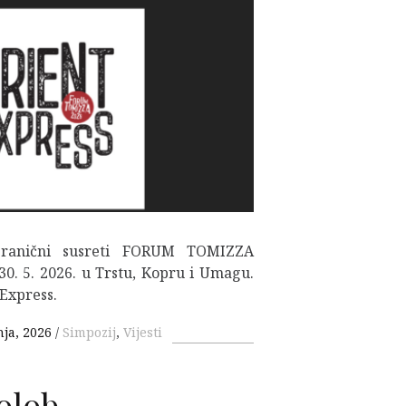
F
granični susreti FORUM TOMIZZA
 30. 5. 2026. u Trstu, Kopru i Umagu.
Express.
nja, 2026
Simpozij
,
Vijesti
olob