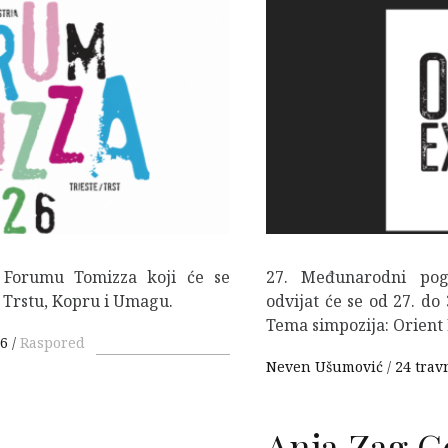
F
 Forumu Tomizza koji će se
27. Međunarodni po
 u Trstu, Kopru i Umagu.
odvijat će se od 27. do
Tema simpozija: Orient 
26
Raspored
Neven Ušumović
24 trav
Anja Zag G