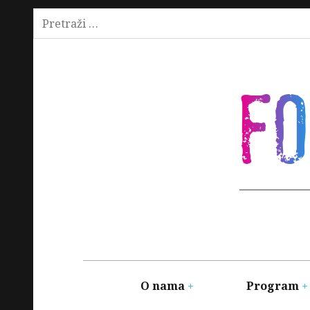
Pretraži:
Skip
to
content
F
Main
navigation
O nama
Program