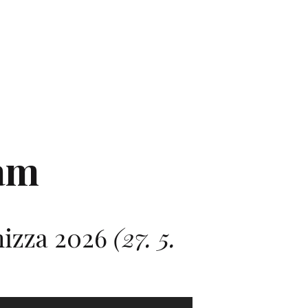
am
izza 2026
(27. 5.