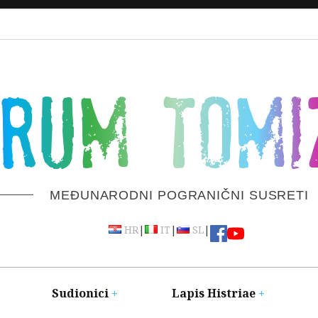
ORUM TOMI
MEĐUNARODNI POGRANIČNI SUSRETI
|
|
|
HR
IT
SL
Sudionici
Lapis Histriae