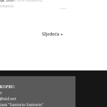
nja, 2026
2026-sudionici
,
Simpozij
Sljedeća »
 KOPRU:
er
@siol.net
iani "Santorio Santorio"