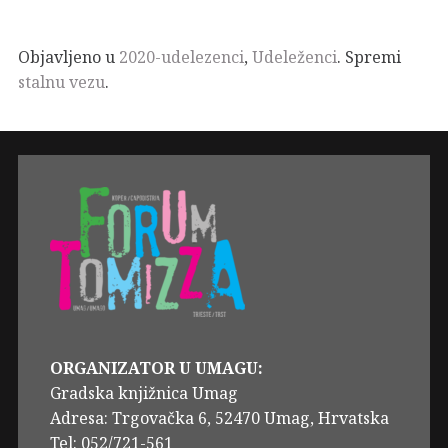
Objavljeno u
2020-udelezenci
,
Udeleženci
. Spremi
stalnu vezu
.
ORGANIZATOR U UMAGU:
Gradska knjižnica Umag
Adresa: Trgovačka 6, 52470 Umag, Hrvatska
Tel: 052/721-561