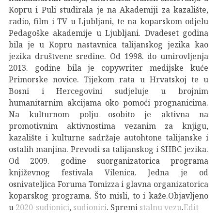
Kopru i Puli studirala je na Akademiji za kazalište,
radio, film i TV u Ljubljani, te na koparskom odjelu
Pedagoške akademije u Ljubljani. Dvadeset godina
bila je u Kopru nastavnica talijanskog jezika kao
jezika društvene sredine. Od 1998. do umirovljenja
2013. godine bila je copywriter medijske kuće
Primorske novice. Tijekom rata u Hrvatskoj te u
Bosni i Hercegovini sudjeluje u brojnim
humanitarnim akcijama oko pomoći prognanicima.
Na kulturnom polju osobito je aktivna na
promotivnim aktivnostima vezanim za knjigu,
kazalište i kulturne sadržaje autohtone talijanske i
ostalih manjina. Prevodi sa talijanskog i SHBC jezika.
Od 2009. godine suorganizatorica programa
književnog festivala Vilenica. Jedna je od
osnivateljica Foruma Tomizza i glavna organizatorica
koparskog programa. Što misli, to i kaže.Objavljeno
u
2020-sudionici
,
sudionici
. Spremi
stalnu vezu
.
Edit