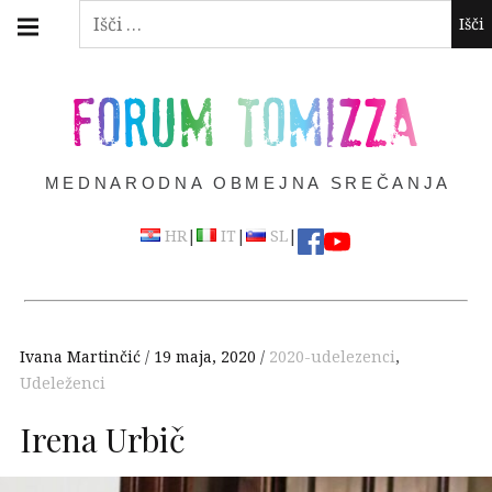
Skip
Main
Išči:
navigation
to
Menu
content
FORUM TOMIZZA
MEDNARODNA OBMEJNA SREČANJA
|
|
|
HR
IT
SL
Ivana Martinčić
19 maja, 2020
2020-udelezenci
,
Udeleženci
Irena Urbič