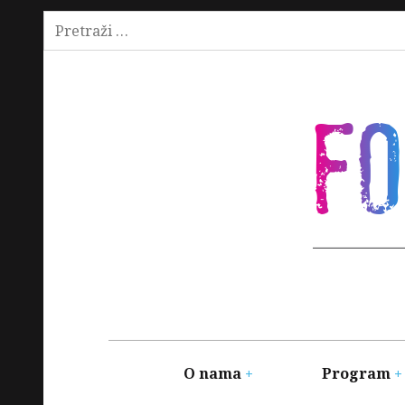
Pretraži:
Skip
to
content
F
Main
navigation
O nama
Program