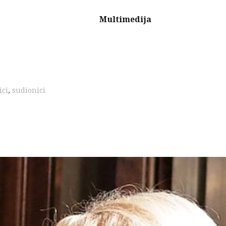
Multimedija
ici
,
sudionici