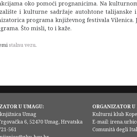
akcijama oko pomoći prognanicima. Na kulturnom 
alište i kulturne sadržaje autohtone talijanske i
izatorica programa književnog festivala Vilenica. 
rama. Što misli, to i kaže.
remi
stalnu vezu
.
ZATOR U UMAGU:
ORGANIZATOR U
knjižnica Umag
Kulturni klub Kop
Trgovačka 6, 52470 Umag, Hrvatska
E-mail: irena.urbic
/721-561
Comunità degli Ital