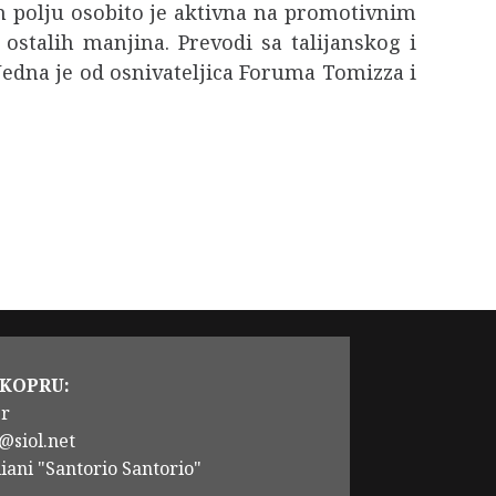
polju osobito je aktivna na promotivnim
 ostalih manjina. Prevodi sa talijanskog i
Jedna je od osnivateljica Foruma Tomizza i
 KOPRU:
er
@siol.net
iani "Santorio Santorio"