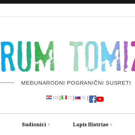
ORUM TOMI
MEĐUNARODNI POGRANIČNI SUSRETI
|
|
|
HR
IT
SL
Sudionici
Lapis Histriae