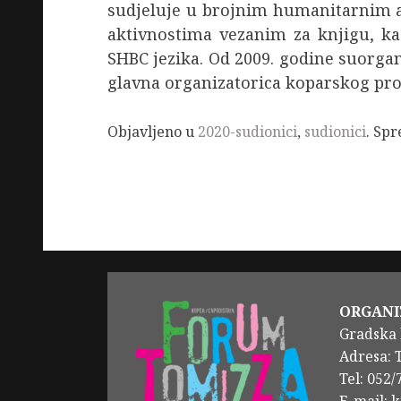
sudjeluje u brojnim humanitarnim 
aktivnostima vezanim za knjigu, kaz
SHBC jezika. Od 2009. godine suorgan
glavna organizatorica koparskog prog
Objavljeno u
2020-sudionici
,
sudionici
. Sp
ORGANI
Gradska 
Adresa: 
Tel: 052