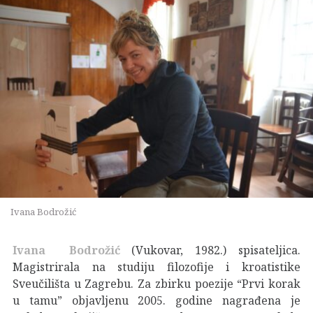
Ivana Bodrožić
Ivana Bodrožić
(Vukovar, 1982.) spisateljica.
Magistrirala na studiju filozofije i kroatistike
Sveučilišta u Zagrebu. Za zbirku poezije “Prvi korak
u tamu” objavljenu 2005. godine nagrađena je