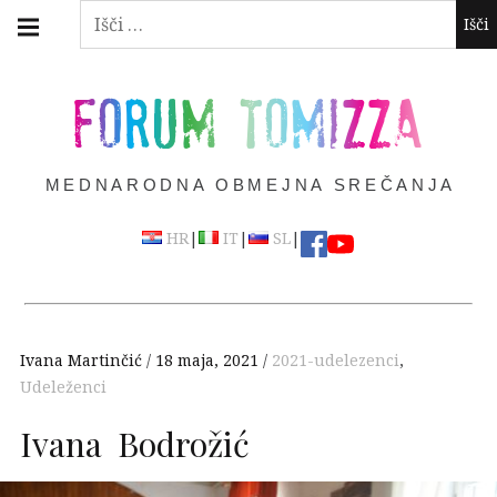
Skip
Main
Išči:
navigation
to
Menu
content
FORUM TOMIZZA
MEDNARODNA OBMEJNA SREČANJA
|
|
|
HR
IT
SL
Ivana Martinčić
18 maja, 2021
2021-udelezenci
,
Udeleženci
Ivana Bodrožić