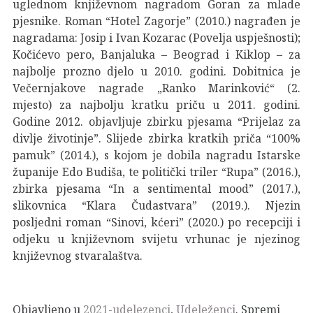
uglednom književnom nagradom Goran za mlade
pjesnike. Roman “Hotel Zagorje” (2010.) nagrađen je
nagradama: Josip i Ivan Kozarac (Povelja uspješnosti);
Kočićevo pero, Banjaluka – Beograd i Kiklop – za
najbolje prozno djelo u 2010. godini. Dobitnica je
Večernjakove nagrade „Ranko Marinković“ (2.
mjesto) za najbolju kratku priču u 2011. godini.
Godine 2012. objavljuje zbirku pjesama “Prijelaz za
divlje životinje”. Slijede zbirka kratkih priča “100%
pamuk” (2014.), s kojom je dobila nagradu Istarske
županije Edo Budiša, te politički triler “Rupa” (2016.),
zbirka pjesama “In a sentimental mood” (2017.),
slikovnica “Klara Čudastvara” (2019.). Njezin
posljedni roman “Sinovi, kćeri” (2020.) po recepciji i
odjeku u književnom svijetu vrhunac je njezinog
književnog stvaralaštva.
Objavljeno u
2021-udelezenci
,
Udeleženci
. Spremi