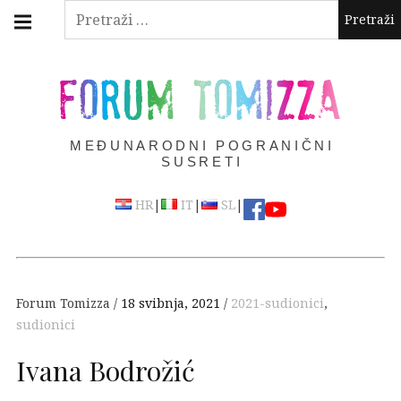
Skip
Main
Pretraži:
navigation
to
Menu
content
FORUM TOMIZZA
MEĐUNARODNI POGRANIČNI
SUSRETI
|
|
|
HR
IT
SL
Forum Tomizza
18 svibnja, 2021
2021-sudionici
,
sudionici
Ivana Bodrožić