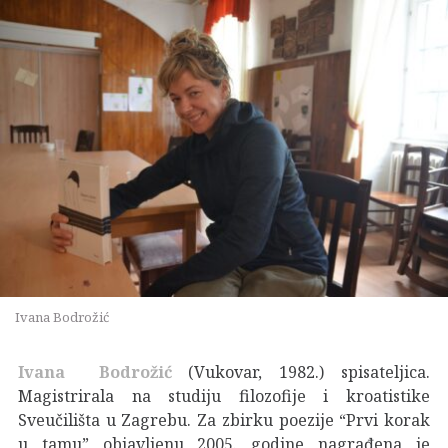
Ivana Bodrožić
Ivana Bodrožić
(Vukovar, 1982.) spisateljica.
Magistrirala na studiju filozofije i kroatistike
Sveučilišta u Zagrebu. Za zbirku poezije “Prvi korak
u tamu” objavljenu 2005. godine nagrađena je