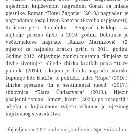
uglednom književnom nagradom Goran za mlade
pjesnike. Roman “Hotel Zagorje” (2010.) nagrađen je
nagradama: Josip i Ivan Kozarac (Povelja uspješnosti);
Kočićevo pero, Banjaluka – Beograd i Kiklop – za
najbolje prozno djelo u 2010. godini. Dobitnica je
Večernjakove nagrade „Ranko Marinković“ (2.
mjesto) za najbolju kratku priču u 2011. godini.
Godine 2012. objavljuje zbirku pjesama “Prijelaz za
divlje životinje”. Slijede zbirka kratkih priča “100%
pamuk” (2014.), s kojom je dobila nagradu Istarske
županije Edo Budiša, te politički triler “Rupa” (2016.),
zbirka pjesama “In a sentimental mood” (2017.),
slikovnica “Klara Čudastvara” (2019.). Njezin
posljedni roman “Sinovi, kćeri” (2020.) po recepciji i
odjeku u književnom svijetu vrhunac je njezinog
književnog stvaralaštva.
Objavljeno u
2021-sudionici
,
sudionici
. Spremi
stalnu