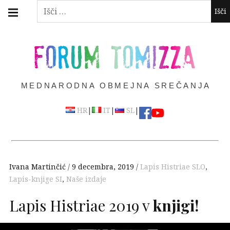
Skip
Main
Išči:
navigation
to
Menu
content
FORUM TOMIZZA
MEDNARODNA OBMEJNA SREČANJA
|
|
|
HR
IT
SL
Ivana Martinčić
9 decembra, 2019
Lapis Histriae SLO
,
Lapis-knjige SI
,
Naše izdaje
Lapis Histriae 2019 v
knjigi!