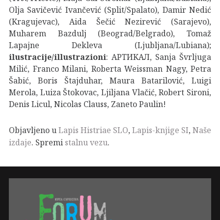
Olja Savičević Ivančević (Split/Spalato), Damir Nedić
(Kragujevac), Aida Šečić Nezirević (Sarajevo),
Muharem Bazdulj (Beograd/Belgrado), Tomaž
Lapajne Dekleva (Ljubljana/Lubiana);
ilustracije/illustrazioni
: APTИKAЛ, Sanja Švrljuga
Milić, Franco Milani, Roberta Weissman Nagy, Petra
Šabić, Boris Štajduhar, Maura Batarilović, Luigi
Merola, Luiza Štokovac, Ljiljana Vlačić, Robert Sironi,
Denis Licul, Nicolas Clauss, Zaneto Paulin!
Objavljeno u
Lapis Histriae SLO
,
Lapis-knjige SI
,
Naše
izdaje
. Spremi
stalnu vezu
.