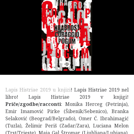
Lapis Histriae 2019 u knjizi
! Lapis Histriae 2019 nel
libro! Lapis Histriae 2019 v knjigi!
Priče/zgodbe/racconti
: Monika Herceg (Petrinja),
Emir Imamović Pirke (Šibenik/Sebenico), Branka
Selaković (Beograd/Belgrado), Omer Ć. Ibrahimagić
(Tuzla), Želimir Periš (Zadar/Zara), Luciana Melon
(Trst/Trieste), Maja Gal Štromar (Ljubljana/Lubiana),