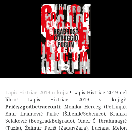
Lapis Histriae 2019 u knjizi
! Lapis Histriae 2019 nel
libro! Lapis Histriae 2019 v knjigi!
Priče/zgodbe/racconti
: Monika Herceg (Petrinja),
Emir Imamović Pirke (Šibenik/Sebenico), Branka
Selaković (Beograd/Belgrado), Omer Ć. Ibrahimagić
(Tuzla), Želimir Periš (Zadar/Zara), Luciana Melon