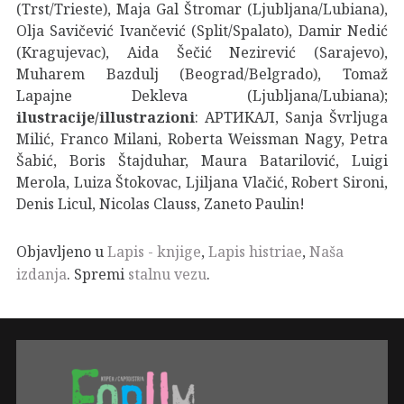
(Trst/Trieste), Maja Gal Štromar (Ljubljana/Lubiana),
Olja Savičević Ivančević (Split/Spalato), Damir Nedić
(Kragujevac), Aida Šečić Nezirević (Sarajevo),
Muharem Bazdulj (Beograd/Belgrado), Tomaž
Lapajne Dekleva (Ljubljana/Lubiana);
ilustracije/illustrazioni
: APTИKAЛ, Sanja Švrljuga
Milić, Franco Milani, Roberta Weissman Nagy, Petra
Šabić, Boris Štajduhar, Maura Batarilović, Luigi
Merola, Luiza Štokovac, Ljiljana Vlačić, Robert Sironi,
Denis Licul, Nicolas Clauss, Zaneto Paulin!
Objavljeno u
Lapis - knjige
,
Lapis histriae
,
Naša
izdanja
. Spremi
stalnu vezu
.