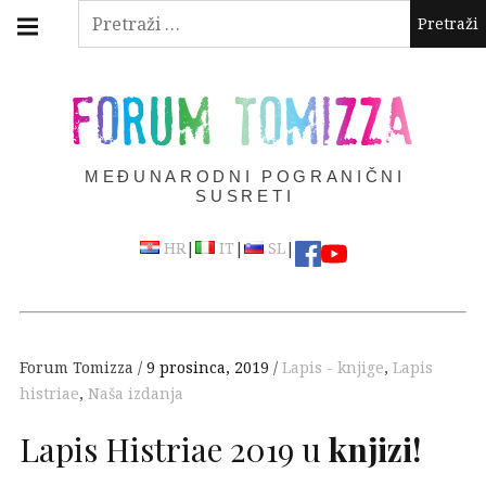
Skip
Main
Pretraži:
navigation
to
Menu
content
FORUM TOMIZZA
MEĐUNARODNI POGRANIČNI
SUSRETI
|
|
|
HR
IT
SL
Forum Tomizza
9 prosinca, 2019
Lapis - knjige
,
Lapis
histriae
,
Naša izdanja
Lapis Histriae 2019 u
knjizi!