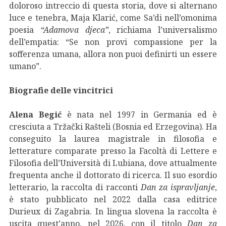
doloroso intreccio di questa storia, dove si alternano
luce e tenebra, Maja Klarić, come Sa’di nell’omonima
poesia
“Adamova djeca”
, richiama l’universalismo
dell’empatia: “Se non provi compassione per la
sofferenza umana, allora non puoi definirti un essere
umano”.
Biografie delle vincitrici
Alena Begić
è nata nel 1997 in Germania ed è
cresciuta a Tržački Rašteli (Bosnia ed Erzegovina). Ha
conseguito la laurea magistrale in filosofia e
letterature comparate presso la Facoltà di Lettere e
Filosofia dell’Università di Lubiana, dove attualmente
frequenta anche il dottorato di ricerca. Il suo esordio
letterario, la raccolta di racconti
Dan za ispravljanje
,
è stato pubblicato nel 2022 dalla casa editrice
Durieux di Zagabria. In lingua slovena la raccolta è
uscita quest’anno, nel 2026, con il titolo
Dan za