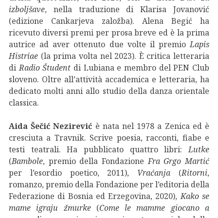
izboljšave
, nella traduzione di Klarisa Jovanović
(edizione Cankarjeva založba). Alena Begić ha
ricevuto diversi premi per prosa breve ed è la prima
autrice ad aver ottenuto due volte il premio
Lapis
Histriae
(la prima volta nel 2023). È critica letteraria
di
Radio Študent
di Lubiana e membro del PEN Club
sloveno. Oltre all’attività accademica e letteraria, ha
dedicato molti anni allo studio della danza orientale
classica.
Aida Šečić Nezirević
è nata nel 1978 a Zenica ed è
cresciuta a Travnik. Scrive poesia, racconti, fiabe e
testi teatrali. Ha pubblicato quattro libri:
Lutke
(
Bambole
, premio della Fondazione
Fra Grgo Martić
per l’esordio poetico, 2011),
Vraćanja
(
Ritorni
,
romanzo, premio della Fondazione per l’editoria della
Federazione di Bosnia ed Erzegovina, 2020),
Kako se
mame igraju žmurke
(
Come le mamme giocano a