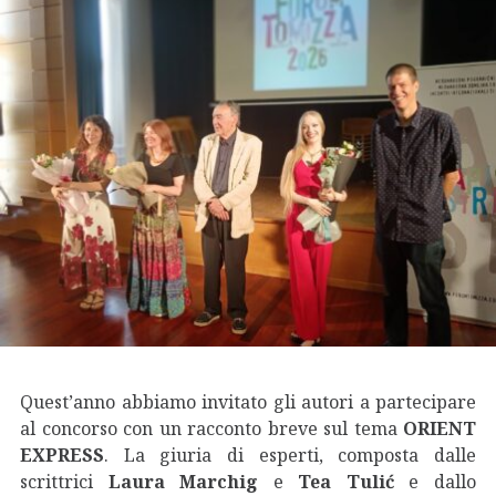
Quest’anno abbiamo invitato gli autori a partecipare
al concorso con un racconto breve sul tema
ORIENT
EXPRESS
. La giuria di esperti, composta dalle
scrittrici
Laura Marchig
e
Tea Tulić
e dallo