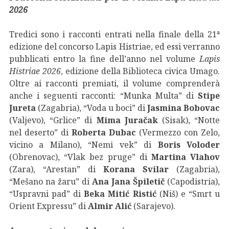
2026
Tredici sono i racconti entrati nella finale della 21ª
edizione del concorso Lapis Histriae, ed essi verranno
pubblicati entro la fine dell’anno nel volume
Lapis
Histriae 2026
, edizione della Biblioteca civica Umago.
Oltre ai racconti premiati, il volume comprenderà
anche i seguenti racconti: “Munka Multa” di
Stipe
Jureta
(Zagabria), “Voda u boci” di
Jasmina Bobovac
(Valjevo), “Grlice” di
Mima Juračak
(Sisak), “Notte
nel deserto” di
Roberta Dubac
(Vermezzo con Zelo,
vicino a Milano), “Nemi vek” di
Boris Voloder
(Obrenovac), “Vlak bez pruge” di
Martina Vlahov
(Zara), “Arestan” di
Korana Svilar
(Zagabria),
“Mešano na žaru” di
Ana Jana Špiletič
(Capodistria),
“Uspravni pad” di
Beka Mitić Ristić
(Niš) e “Smrt u
Orient Expressu” di
Almir Alić
(Sarajevo).