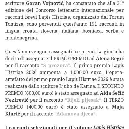
scrittore
Goran Vojnović
, ha constatato che alla 21ª
edizione del Concorso letterario internazionale per
racconti brevi Lapis Histriae, organizzato dal Forum
Tomizza, sono pervenuti quest’anno 151 racconti in
lingua croata, slovena, italiana, bosniaca, serba e
montenegrina.
Quest’anno vengono assegnati tre premi. La giuria ha
deciso di assegnare il PRIMO PREMIO ad
Alena Begić
per il racconto
“S prozora”
. Il primo premio Lapis
Histriae 2026 ammonta a 1.000,00 euro. L’opera-
artefatto del primo premio Lapis Histriae 2026 è stata
realizzata dallo scultore Ljubo de Karina. Il SECONDO
PREMIO (600,00 euro) è stato assegnato ad
Aida Šečić
Nezirević
per il racconto
“Bijeli pijesak“
. Il TERZO
PREMIO (400,00 euro) è stato assegnato a
Maja
Klarić
per il racconto
“Adamova djeca”
.
I racconti selezionati per il volume
Lapis Histriae