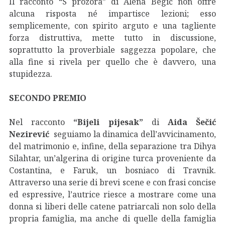
Il racconto “S prozora” di Alena Begić non offre
alcuna risposta né impartisce lezioni; esso
semplicemente, con spirito arguto e una tagliente
forza distruttiva, mette tutto in discussione,
soprattutto la proverbiale saggezza popolare, che
alla fine si rivela per quello che è davvero, una
stupidezza.
SECONDO PREMIO
Nel racconto
“Bijeli pijesak”
di
Aida Šečić
Nezirević
seguiamo la dinamica dell’avvicinamento,
del matrimonio e, infine, della separazione tra Dihya
Silahtar, un’algerina di origine turca proveniente da
Costantina, e Faruk, un bosniaco di Travnik.
Attraverso una serie di brevi scene e con frasi concise
ed espressive, l’autrice riesce a mostrare come una
donna si liberi delle catene patriarcali non solo della
propria famiglia, ma anche di quelle della famiglia