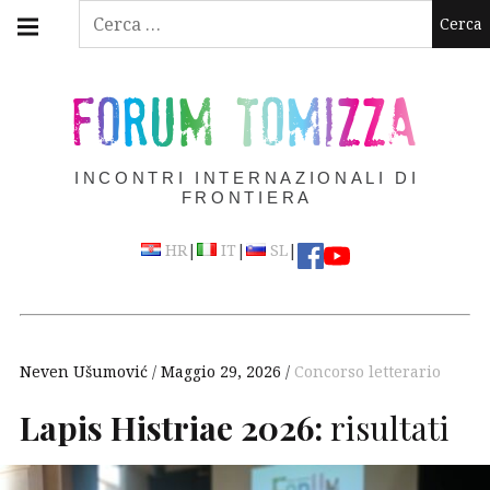
Skip
Main
Ricerca
navigation
to
per:
Menu
content
FORUM TOMIZZA
INCONTRI INTERNAZIONALI DI
FRONTIERA
|
|
|
HR
IT
SL
Neven Ušumović
Maggio 29, 2026
Concorso letterario
Lapis Histriae 2026:
risultati