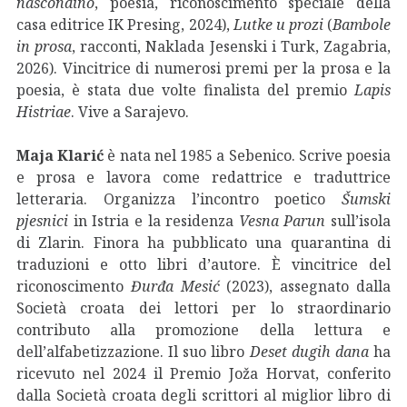
nascondino
, poesia, riconoscimento speciale della
casa editrice IK Presing, 2024),
Lutke u prozi
(
Bambole
in prosa
, racconti, Naklada Jesenski i Turk, Zagabria,
2026). Vincitrice di numerosi premi per la prosa e la
poesia, è stata due volte finalista del premio
Lapis
Histriae
. Vive a Sarajevo.
Maja Klarić
è nata nel 1985 a Sebenico. Scrive poesia
e prosa e lavora come redattrice e traduttrice
letteraria. Organizza l’incontro poetico
Šumski
pjesnici
in Istria e la residenza
Vesna Parun
sull’isola
di Zlarin. Finora ha pubblicato una quarantina di
traduzioni e otto libri d’autore. È vincitrice del
riconoscimento
Đurđa Mesić
(2023), assegnato dalla
Società croata dei lettori per lo straordinario
contributo alla promozione della lettura e
dell’alfabetizzazione. Il suo libro
Deset dugih dana
ha
ricevuto nel 2024 il Premio Joža Horvat, conferito
dalla Società croata degli scrittori al miglior libro di