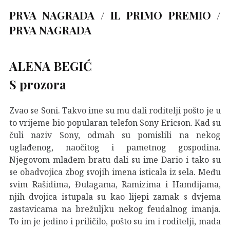
PRVA NAGRADA / IL PRIMO PREMIO
/
PRVA NAGRADA
ALENA BEGIĆ
S prozora
Zvao se Soni. Takvo ime su mu dali roditelji pošto je u
to vrijeme bio popularan telefon Sony Ericson. Kad su
čuli naziv Sony, odmah su pomislili na nekog
uglađenog, naočitog i pametnog gospodina.
Njegovom mlađem bratu dali su ime Dario i tako su
se obadvojica zbog svojih imena isticala iz sela. Među
svim Rašidima, Đulagama, Ramizima i Hamdijama,
njih dvojica istupala su kao lijepi zamak s dvjema
zastavicama na brežuljku nekog feudalnog imanja.
To im je jedino i priličilo, pošto su im i roditelji, mada