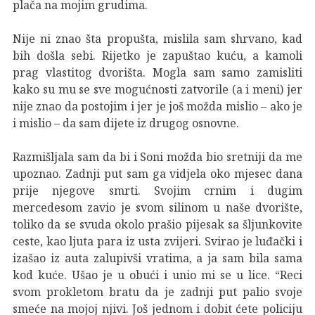
plača na mojim grudima.
Nije ni znao šta propušta, mislila sam shrvano, kad
bih došla sebi. Rijetko je zapuštao kuću, a kamoli
prag vlastitog dvorišta. Mogla sam samo zamisliti
kako su mu se sve mogućnosti zatvorile (a i meni) jer
nije znao da postojim i jer je još možda mislio – ako je
i mislio – da sam dijete iz drugog osnovne.
Razmišljala sam da bi i Soni možda bio sretniji da me
upoznao. Zadnji put sam ga vidjela oko mjesec dana
prije njegove smrti. Svojim crnim i dugim
mercedesom zavio je svom silinom u naše dvorište,
toliko da se svuda okolo prašio pijesak sa šljunkovite
ceste, kao ljuta para iz usta zvijeri. Svirao je luđački i
izašao iz auta zalupivši vratima, a ja sam bila sama
kod kuće. Ušao je u obući i unio mi se u lice. “Reci
svom prokletom bratu da je zadnji put palio svoje
smeće na mojoj njivi. Još jednom i dobit ćete policiju