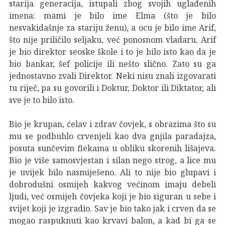
starija generacija, istupali zbog svojih uglađenih
imena: mami je bilo ime Elma (što je bilo
nesvakidašnje za stariju ženu), a ocu je bilo ime Arif,
što nije priličilo seljaku, već ponosnom vladaru. Arif
je bio direktor seoske škole i to je bilo isto kao da je
bio bankar, šef policije ili nešto slično. Zato su ga
jednostavno zvali Direktor. Neki nisu znali izgovarati
tu riječ, pa su govorili i Doktur, Doktor ili Diktator, ali
sve je to bilo isto.
Bio je krupan, ćelav i zdrav čovjek, s obrazima što su
mu se podbuhlo crvenjeli kao dva gnjila paradajza,
posuta sunčevim flekama u obliku skorenih lišajeva.
Bio je više samosvjestan i silan nego strog, a lice mu
je uvijek bilo nasmiješeno. Ali to nije bio glupavi i
dobrodušni osmijeh kakvog većinom imaju debeli
ljudi, već osmijeh čovjeka koji je bio siguran u sebe i
svijet koji je izgradio. Sav je bio tako jak i crven da se
mogao raspuknuti kao krvavi balon, a kad bi ga se