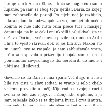
Poslije smrti Arifa i Elme, u kući se moglo čuti samo
lupanje, pa sam se zbog toga sjetila i Daria, za kojeg
sam zaboravila da postoji. Po cijelu noć je razbijalo,
udaralo, lomilo i odzvanjalo za vrijeme ljetnih noći u
kojima se nije čulo ništa osim pseće tuče i mačijeg
čaputanja, pa bi se čak i oni ukočili i osluškivali šta se
dešava. Dario je već odavno povilenio, samo su Arif i
Elma to vješto skrivali dok su još bili živi. Nakon što
su umrli, sve se raspalo. Ja sam zaključavala vrata,
pošto sam spavala u prizemlju i bojala sam se da bi
pomahnitao čovjek mogao domjesečariti do mene i
ubiti me. Ili silovati.
Govorilo se da Dariu nema spasa. Već dugo mu nisu
bile sve čiste u glavi (otkad se vratio u selo i cijelo
vrijeme provodio u kući). Nije radio u svojoj struci i
svima je bilo žao njegove inženjerske diplome, a ja
sam osjećala kako se ta diploma kvari i crva iznutra,
kao neko bogato piće koje užegne kad ga pustiš da