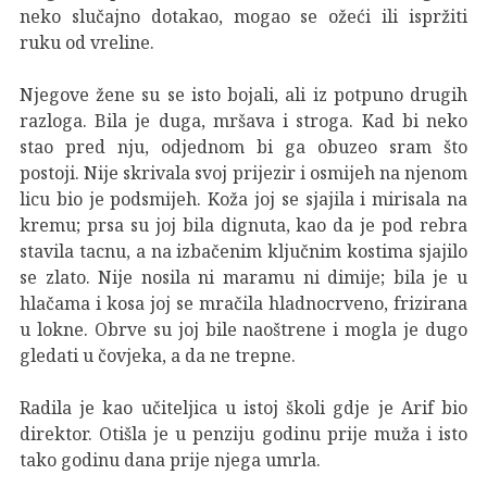
neko slučajno dotakao, mogao se ožeći ili ispržiti
ruku od vreline.
Njegove žene su se isto bojali, ali iz potpuno drugih
razloga. Bila je duga, mršava i stroga. Kad bi neko
stao pred nju, odjednom bi ga obuzeo sram što
postoji. Nije skrivala svoj prijezir i osmijeh na njenom
licu bio je podsmijeh. Koža joj se sjajila i mirisala na
kremu; prsa su joj bila dignuta, kao da je pod rebra
stavila tacnu, a na izbačenim ključnim kostima sjajilo
se zlato. Nije nosila ni maramu ni dimije; bila je u
hlačama i kosa joj se mračila hladnocrveno, frizirana
u lokne. Obrve su joj bile naoštrene i mogla je dugo
gledati u čovjeka, a da ne trepne.
Radila je kao učiteljica u istoj školi gdje je Arif bio
direktor. Otišla je u penziju godinu prije muža i isto
tako godinu dana prije njega umrla.