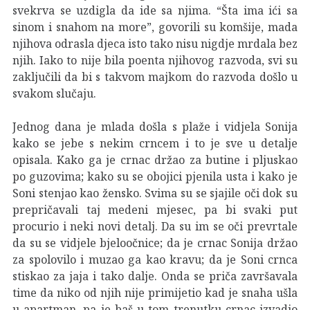
svekrva se uzdigla da ide sa njima. “Šta ima ići sa
sinom i snahom na more”, govorili su komšije, mada
njihova odrasla djeca isto tako nisu nigdje mrdala bez
njih. Iako to nije bila poenta njihovog razvoda, svi su
zaključili da bi s takvom majkom do razvoda došlo u
svakom slučaju.
Jednog dana je mlada došla s plaže i vidjela Sonija
kako se jebe s nekim crncem i to je sve u detalje
opisala. Kako ga je crnac držao za butine i pljuskao
po guzovima; kako su se obojici pjenila usta i kako je
Soni stenjao kao žensko. Svima su se sjajile oči dok su
prepričavali taj medeni mjesec, pa bi svaki put
procurio i neki novi detalj. Da su im se oči prevrtale
da su se vidjele bjeloočnice; da je crnac Sonija držao
za spolovilo i muzao ga kao kravu; da je Soni crnca
stiskao za jaja i tako dalje. Onda se priča završavala
time da niko od njih nije primijetio kad je snaha ušla
u apartman, pa je baš u tom trenutku crnac izvadio