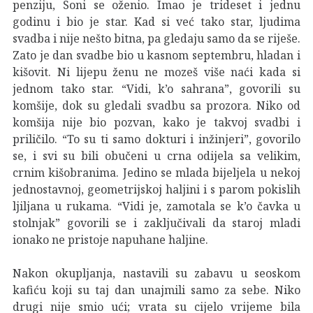
penziju, Soni se oženio. Imao je trideset i jednu
godinu i bio je star. Kad si već tako star, ljudima
svadba i nije nešto bitna, pa gledaju samo da se riješe.
Zato je dan svadbe bio u kasnom septembru, hladan i
kišovit. Ni lijepu ženu ne mozeš više naći kada si
jednom tako star. “Vidi, k’o sahrana”, govorili su
komšije, dok su gledali svadbu sa prozora. Niko od
komšija nije bio pozvan, kako je takvoj svadbi i
priličilo. “To su ti samo dokturi i inžinjeri”, govorilo
se, i svi su bili obučeni u crna odijela sa velikim,
crnim kišobranima. Jedino se mlada bijeljela u nekoj
jednostavnoj, geometrijskoj haljini i s parom pokislih
ljiljana u rukama. “Vidi je, zamotala se k’o čavka u
stolnjak” govorili se i zaključivali da staroj mladi
ionako ne pristoje napuhane haljine.
Nakon okupljanja, nastavili su zabavu u seoskom
kafiću koji su taj dan unajmili samo za sebe. Niko
drugi nije smio ući; vrata su cijelo vrijeme bila