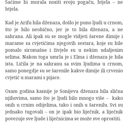
Saćime bi morala nositi svoju pogaču, htjela – ne
htjela.
Kad je Arifu bila dženaza, došlo je puno ljudi u crnom,
što je bilo neobično, jer je to bila dženaza, a ne
sahrana. Ali ipak su se mogle vidjeti šarene dimije i
marame sa cvjetićima njegovih sestara, koje su bile
pomalo siromašne i živjele su u nekim udaljenim
selima. Nakon toga umrla je i Elma i dženaza je bila
ista. Ličila je na sahranu sa svim ljudima u crnom,
samo ponegdje su se šarenile kakve dimije ili crvenio
cvjetić u marami s pijace.
Osam godina kasnije je Sonijeva dženaza bila slična
njihovima, samo što je ljudi bilo mnogo više – kako
onih u crnim odijelima, tako i onih u šarenilu. Svi su
jednako tugovali – on je ipak bio liječnik, a liječnik
povezuje sve ljude i liječnicima se može sve oprostiti.