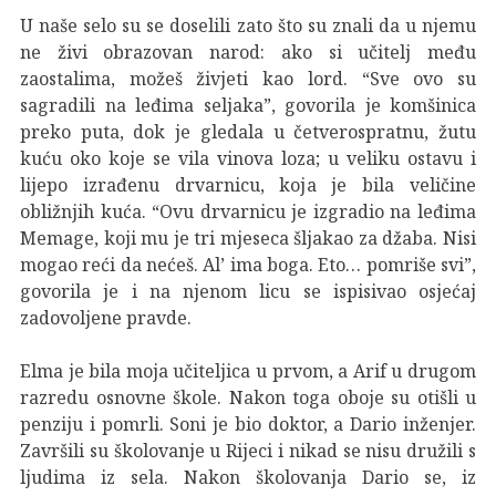
U naše selo su se doselili zato što su znali da u njemu
ne živi obrazovan narod: ako si učitelj među
zaostalima, možeš živjeti kao lord. “Sve ovo su
sagradili na leđima seljaka”, govorila je komšinica
preko puta, dok je gledala u četverospratnu, žutu
kuću oko koje se vila vinova loza; u veliku ostavu i
lijepo izrađenu drvarnicu, koja je bila veličine
obližnjih kuća. “Ovu drvarnicu je izgradio na leđima
Memage, koji mu je tri mjeseca šljakao za džaba. Nisi
mogao reći da nećeš. Al’ ima boga. Eto… pomriše svi”,
govorila je i na njenom licu se ispisivao osjećaj
zadovoljene pravde.
Elma je bila moja učiteljica u prvom, a Arif u drugom
razredu osnovne škole. Nakon toga oboje su otišli u
penziju i pomrli. Soni je bio doktor, a Dario inženjer.
Završili su školovanje u Rijeci i nikad se nisu družili s
ljudima iz sela. Nakon školovanja Dario se, iz