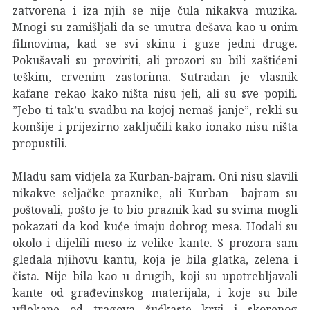
zatvorena i iza njih se nije čula nikakva muzika.
Mnogi su zamišljali da se unutra dešava kao u onim
filmovima, kad se svi skinu i guze jedni druge.
Pokušavali su proviriti, ali prozori su bili zaštićeni
teškim, crvenim zastorima. Sutradan je vlasnik
kafane rekao kako ništa nisu jeli, ali su sve popili.
”Jebo ti tak’u svadbu na kojoj nemaš janje”, rekli su
komšije i prijezirno zaključili kako ionako nisu ništa
propustili.
Mladu sam vidjela za Kurban-bajram. Oni nisu slavili
nikakve seljačke praznike, ali Kurban– bajram su
poštovali, pošto je to bio praznik kad su svima mogli
pokazati da kod kuće imaju dobrog mesa. Hodali su
okolo i dijelili meso iz velike kante. S prozora sam
gledala njihovu kantu, koja je bila glatka, zelena i
čista. Nije bila kao u drugih, koji su upotrebljavali
kante od građevinskog materijala, i koje su bile
uflekane od tragova žućkaste krvi i skorenog