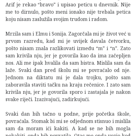
Arif je rekao “bravo” i upisao peticu u dnevnik. Nije
me to dirnulo, pošto meni ionako nije trebala petica
koju nisam zaslužila svojim trudom i radom.
Mrzila sam i Elmu i Sonija. Zagorčala mi je život već u
prvom razredu, kad mi je uvijek davala četvorku,
pošto nisam znala razlikovati između “m” i “n”. Zato
sam krivila nju, jer je govorila kao da ima začepljen
nos. Ali me ipak hvalila da sam bistra. Mislila sam da
laže. Svaki dan pred školu mi se povraćalo od nje.
Jednom na diktatu mi je dala trojku, pošto sam
zaboravila staviti tačku na kraju rečenice. I zato sam
krivila nju, jer je govorila sporo i zastajala je nakon
svake riječi. Izazivajući, zadirkujući.
Svaki dan bih tačno u podne, prije početka škole,
povraćala. Stomak bi mi se odjednom stisnuo i mislila
sam da moram ići kakiti. A kad se ne bih mogla
pokakiti, onda bih povratila. Otac me onda vozio kod