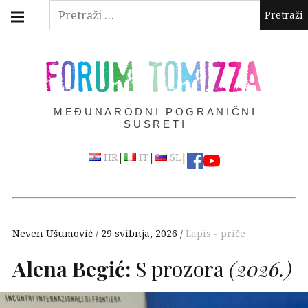
Skip
Main
Pretraži:
navigation
to
Menu
content
FORUM TOMIZZA
MEĐUNARODNI POGRANIČNI
SUSRETI
|
|
|
HR
IT
SL
Neven Ušumović
29 svibnja, 2026
Lapis - priče
Alena Begić:
S prozora
(2026.)