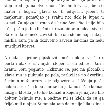
stoji predugo na otvorenom. “Jebem ti sve… jebem ti
mater i boga… glavu ću ti odsjeći… jebem ti
majkuuu”, ponavljao je svaku noć dok je lupao u
ostavi. Za njega je ostao da brine Soni, što i nije bilo
loše, pošto je bio liječnik i razumio se u takve stvari.
Barem Dario neće završiti kao oni što nemaju nikog,
mislila sam, pa ih doživotno zavežu lancima za neki
smrdljivi krevet.
A onda je, jedne pljuskovite noći, dok se vraćao s
posla i ulazio uz vanjske stepenice da odnese Dariu
hranu, Soni poginuo. Okliznuo se, pao na pločnik i
glava mu je puknula po pola, razlivši se po dvorištu.
Saćimin muž preuzeo je odgovornost čišćenja ploče
nakon nesreće i kleo nam se da je tamo našao komad
mozga. Možda je to bio komad u kojem je najviše bio
doktor, brinulo me, a Saćime mi se klela da su ga
frljaknuli u njivu. Sumnjala sam da to nije bila istina i