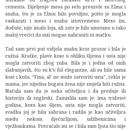
cementa. Dijeljenje mesa po selu preuzele su Elma i
snaha, što je za Elmu bilo povoljno, pošto je mogla
raskazati i meso i snahu istovremeno. Meso im,
doduše, nije imalo loja, ali zato je bilo umotano u tako
maloj vrećici da nisi mogao nahraniti ni mačku.
Tad sam prvi put vidjela snahu kroz prozor i bila je
ružna. Kratke, plave kose u obliku šljema i usta nije
mogla zatvoriti zbog zuba. Bila je i jedna od onih
slabunjavih, što su k’o fol elegantne, ali su bile sama
kost i koža. “Fina, al’ ne može zatvoriti usta”, rekla je
mama, jer nijedna bogata žena nije smjela biti ružna.
Načula sam da je neka učiteljica i da predaje ili
historiju ili engleski. Zamislila sam je: ima trideset
godina, kosu kao šljem, usta nije mogla zatvoriti,
svadba joj je bila sahrana i radila je kao učiteljica
među nekom dječurlijom, udžbenicima i
vježbankama. Povraćalo mi se i bila sam ljuta što nije