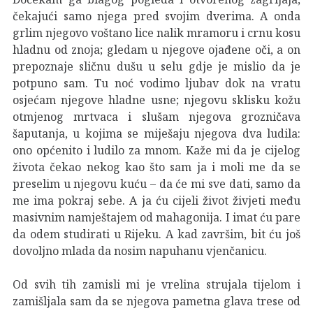
čekajući samo njega pred svojim dverima. A onda
grlim njegovo voštano lice nalik mramoru i crnu kosu
hladnu od znoja; gledam u njegove ojađene oči, a on
prepoznaje sličnu dušu u selu gdje je mislio da je
potpuno sam. Tu noć vodimo ljubav dok na vratu
osjećam njegove hladne usne; njegovu sklisku kožu
otmjenog mrtvaca i slušam njegova grozničava
šaputanja, u kojima se miješaju njegova dva ludila:
ono općenito i ludilo za mnom. Kaže mi da je cijelog
života čekao nekog kao što sam ja i moli me da se
preselim u njegovu kuću – da će mi sve dati, samo da
me ima pokraj sebe. A ja ću cijeli život živjeti među
masivnim namještajem od mahagonija. I imat ću pare
da odem studirati u Rijeku. A kad završim, bit ću još
dovoljno mlada da nosim napuhanu vjenčanicu.
Od svih tih zamisli mi je vrelina strujala tijelom i
zamišljala sam da se njegova pametna glava trese od