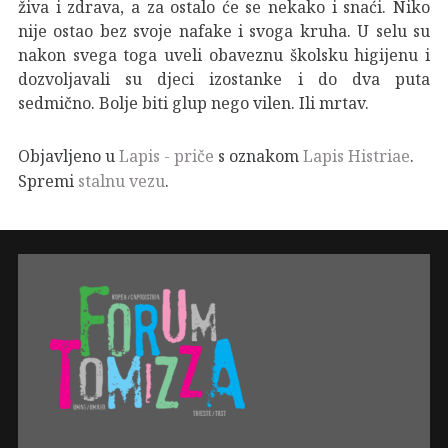
živa i zdrava, a za ostalo će se nekako i snaći. Niko
nije ostao bez svoje nafake i svoga kruha. U selu su
nakon svega toga uveli obaveznu školsku higijenu i
dozvoljavali su djeci izostanke i do dva puta
sedmično. Bolje biti glup nego vilen. Ili mrtav.
Objavljeno u
Lapis - priče
s oznakom
Lapis Histriae
.
Spremi
stalnu vezu
.