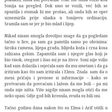
Sonija na pregled. Dok smo se vozili, već bih se
opustila i stomak bi me prošao, ali onda bih se opet
uznemirila prije ulaska u Sonijevu ordinaciju.
Sramila sam se jer je bio mlad i lijep.
Nikad nisam smogla dovoljno snage da ga pogledam
tačno u lice, pa sam ga pamtila samo po obrisima:
široka ramena, lijepa građa, blijeda koža i crna kosa
zalizana gelom. Zapamtila sam i njegov glas koji je
bio visok, otegnut i išao mi je na živce. Soni nije volio
kad sam dolazila i osjećala sam da mu smetam i da ga
iritiram kao što sam iritirala i Elmu. Znala sam da o
meni pričaju i prenose si informacije – kako se
pretvaram da povraćam i lažem da me boli – pa mi
onda nije ništa. Više nigdje nisam mogla otići da me
neko spasi. Gdje god bih krenula, svuda su bili oni.
Tačno godinu dana nakon što su Elma i Arif otišli u