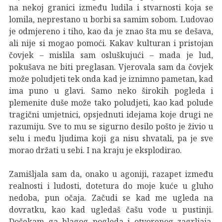
na nekoj granici između ludila i stvarnosti koja se
lomila, neprestano u borbi sa samim sobom. Ludovao
je odmjereno i tiho, kao da je znao šta mu se dešava,
ali nije si mogao pomoći. Kakav kulturan i pristojan
čovjek – mislila sam osluškujući – mada je lud,
pokušava ne biti preglasan. Vjerovala sam da čovjek
može poludjeti tek onda kad je iznimno pametan, kad
ima puno u glavi. Samo neko širokih pogleda i
plemenite duše može tako poludjeti, kao kad polude
tragični umjetnici, opsjednuti idejama koje drugi ne
razumiju. Sve to mu se sigurno desilo pošto je živio u
selu i među ljudima koji ga nisu shvatali, pa je sve
morao držati u sebi. I na kraju je eksplodirao.
Zamišljala sam da, onako u agoniji, razapet između
realnosti i ludosti, dotetura do moje kuće u gluho
nedoba, pun očaja. Začudi se kad me ugleda na
dovratku, kao kad ugledaš čašu vode u pustinji.
Dočekam ga blagog pogleda i otvorenog zagrljaja,