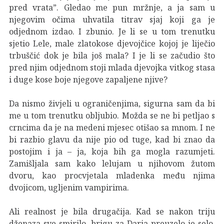
pred vrata”. Gledao me pun mržnje, a ja sam u
njegovim očima uhvatila titrav sjaj koji ga je
odjednom izdao. I zbunio. Je li se u tom trenutku
sjetio Lele, male zlatokose djevojčice kojoj je liječio
trbuščić dok je bila još mala? I je li se začudio što
pred njim odjednom stoji mlada djevojka vitkog stasa
i duge kose boje njegove zapaljene njive?
Da nismo živjeli u ograničenjima, sigurna sam da bi
me u tom trenutku obljubio. Možda se ne bi petljao s
crncima da je na medeni mjesec otišao sa mnom. I ne
bi razbio glavu da nije pio od tuge, kad bi znao da
postojim i ja – ja, koja bih ga mogla razumjeti.
Zamišljala sam kako lelujam u njihovom žutom
dvoru, kao procvjetala mladenka među njima
dvojicom, ugljenim vampirima.
Ali realnost je bila drugačija. Kad se nakon triju
dženaza sve smirilo, brigu za Daria preuzelo je selo,