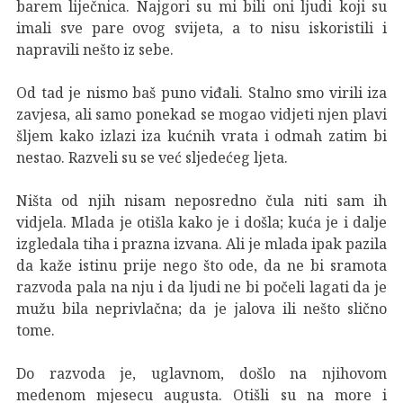
barem liječnica. Najgori su mi bili oni ljudi koji su
imali sve pare ovog svijeta, a to nisu iskoristili i
napravili nešto iz sebe.
Od tad je nismo baš puno viđali. Stalno smo virili iza
zavjesa, ali samo ponekad se mogao vidjeti njen plavi
šljem kako izlazi iza kućnih vrata i odmah zatim bi
nestao. Razveli su se već sljedećeg ljeta.
Ništa od njih nisam neposredno čula niti sam ih
vidjela. Mlada je otišla kako je i došla; kuća je i dalje
izgledala tiha i prazna izvana. Ali je mlada ipak pazila
da kaže istinu prije nego što ode, da ne bi sramota
razvoda pala na nju i da ljudi ne bi počeli lagati da je
mužu bila neprivlačna; da je jalova ili nešto slično
tome.
Do razvoda je, uglavnom, došlo na njihovom
medenom mjesecu augusta. Otišli su na more i