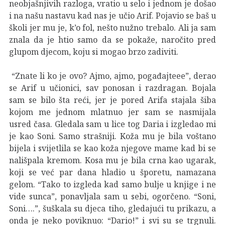
neobjašnjivih razloga, vratio u selo i jednom je došao
i na našu nastavu kad nas je učio Arif. Pojavio se baš u
školi jer mu je, k’o fol, nešto nužno trebalo. Ali ja sam
znala da je htio samo da se pokaže, naročito pred
glupom djecom, koju si mogao brzo zadiviti.
“Znate li ko je ovo? Ajmo, ajmo, pogađajteee”, derao
se Arif u učionici, sav ponosan i razdragan. Bojala
sam se bilo šta reći, jer je pored Arifa stajala šiba
kojom me jednom mlatnuo jer sam se nasmijala
usred časa. Gledala sam u lice tog Daria i izgledao mi
je kao Soni. Samo strašniji. Koža mu je bila voštano
bijela i svijetlila se kao koža njegove mame kad bi se
nališpala kremom. Kosa mu je bila crna kao ugarak,
koji se već par dana hladio u šporetu, namazana
gelom. “Tako to izgleda kad samo bulje u knjige i ne
vide sunca”, ponavljala sam u sebi, ogorčeno. “Soni,
Soni….”, šuškala su djeca tiho, gledajući tu prikazu, a
onda je neko poviknuo: “Dario!” i svi su se trgnuli.