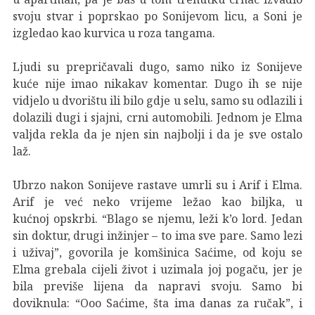
svoju stvar i poprskao po Sonijevom licu, a Soni je
izgledao kao kurvica u roza tangama.
Ljudi su prepričavali dugo, samo niko iz Sonijeve
kuće nije imao nikakav komentar. Dugo ih se nije
vidjelo u dvorištu ili bilo gdje u selu, samo su odlazili i
dolazili dugi i sjajni, crni automobili. Jednom je Elma
valjda rekla da je njen sin najbolji i da je sve ostalo
laž.
Ubrzo nakon Sonijeve rastave umrli su i Arif i Elma.
Arif je već neko vrijeme ležao kao biljka, u
kućnoj opskrbi. “Blago se njemu, leži k’o lord. Jedan
sin doktur, drugi inžinjer – to ima sve pare. Samo lezi
i uživaj”, govorila je komšinica Saćime, od koju se
Elma grebala cijeli život i uzimala joj pogaču, jer je
bila previše lijena da napravi svoju. Samo bi
doviknula: “Ooo Saćime, šta ima danas za ručak”, i