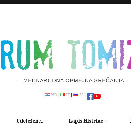
ORUM TOMI
MEDNARODNA OBMEJNA SREČANJA
|
|
|
HR
IT
SL
Udeleženci
Lapis Histriae