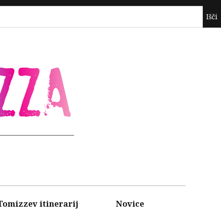
ZZA
Tomizzev itinerarij
Novice