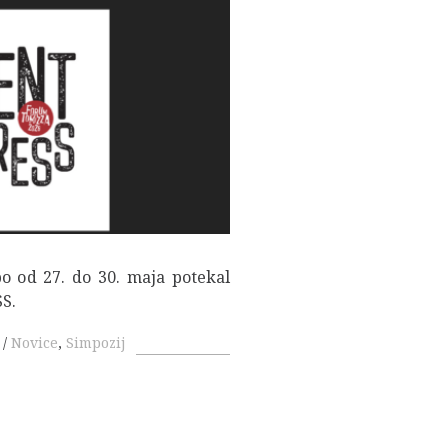
F
o od 27. do 30. maja potekal
S.
Novice
,
Simpozij