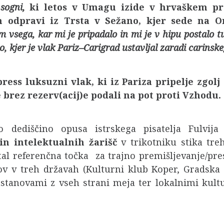
 sogni,
ki letos v Umagu izide v hrvaškem p
 odpravi iz Trsta v Sežano, kjer sede na Or
m vsega, kar mi je pripadalo in mi je v hipu postalo tu
, kjer je vlak Pariz–Carigrad ustavljal zaradi carinsk
ress luksuzni vlak, ki iz Pariza pripelje zgo
brez rezerv(acij)e podali na pot proti Vzhodu.
o dediščino opusa istrskega pisatelja Fulvija
n intelektualnih žarišč
v trikotniku stika tre
al referenčna točka za trajno premišljevanje/pr
v v treh državah (Kulturni klub Koper, Gradska 
tanovami z vseh strani meja ter lokalnimi kultur