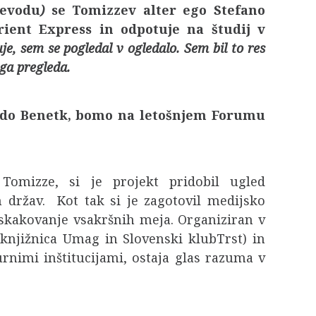
revodu
)
se Tomizzev alter ego Stefano
ient Express in odpotuje na študij v
je, sem se pogledal v ogledalo. Sem bil to res
ega pregleda.
lj do Benetk, bomo na letošnjem Forumu
 Tomizze, si je projekt pridobil ugled
h držav. Kot tak si je zagotovil medijsko
eskakovanje vsakršnih meja. Organiziran v
knjižnica Umag in Slovenski klubTrst) in
nimi inštitucijami, ostaja glas razuma v