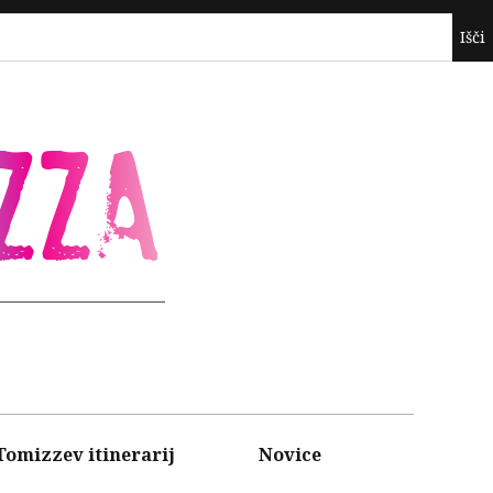
ZZA
Tomizzev itinerarij
Novice