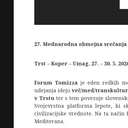
27. Mednarodna obmejna srečanj
Trst – Koper – Umag, 27. – 30. 5. 202
Forum Tomizza
je eden redkih me
udejanja idejo
več/med/transkultur
v Trstu
ter s tem povezuje slovenske,
Svojevrstna platforma lepote, ki 
civilizacijske vrednote. Na ta nači
Mediterana.