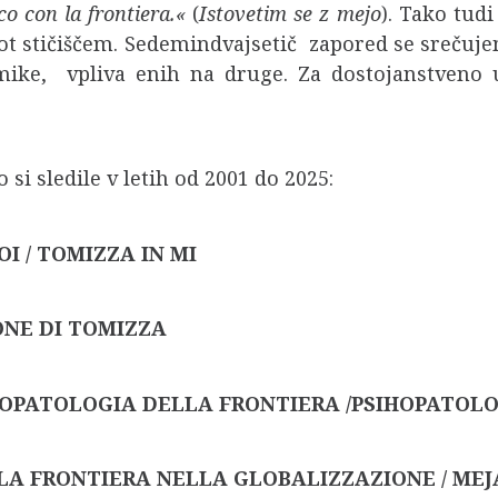
co con la frontiera.«
(
Istovetim se z mejo
). Tako tudi
t stičiščem. Sedemindvajsetič zapored se srečuj
lemike, vpliva enih na druge. Za dostojanstveno 
 si sledile v letih od 2001 do 2025:
OI / TOMIZZA IN MI
IONE DI TOMIZZA
COPATOLOGIA DELLA FRONTIERA /PSIHOPATOLO
 LA FRONTIERA NELLA GLOBALIZZAZIONE / MEJ