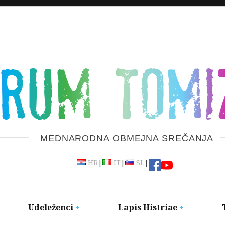
ORUM TOMI
MEDNARODNA OBMEJNA SREČANJA
|
|
|
HR
IT
SL
Udeleženci
Lapis Histriae