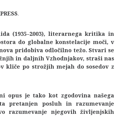
XPRESS
.
a (1935–2003), literarnega kritika in
stora do globalne konstelacije moči, v
va pridobiva odločilno težo. Stvari se
žnjih in daljnih Vzhodnjakov, straši nas
v kliče po strožjih mejah do sosedov z
arni opus je tako kot zgodovina našega
eta pretanjen posluh in razumevanje
o razumevanje njegovih življenjskih