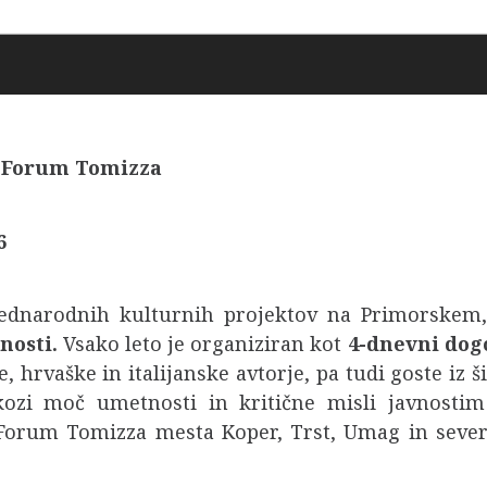
a Forum Tomizza
6
dnarodnih kulturnih projektov na Primorskem, k
nosti.
Vsako leto je organiziran kot
4-dnevni dog
 hrvaške in italijanske avtorje, pa tudi goste iz 
skozi moč umetnosti in kritične misli javnosti
n Forum Tomizza mesta Koper, Trst, Umag in sever