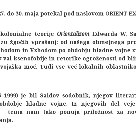
27. do 30. maja potekal pod naslovom ORIENT E
tkolonialne teorije
Orientalizem
Edwarda W. Said
izu žgočih vprašanj: od našega obmejnega pro
hodom in Vzhodom po obdobju hladne vojne zno
v val ksenofobije in retorike ogroženosti od bli
vojaška moč. Tudi vse več lokalnih oblastniko
5–1999) je bil Saidov sodobnik, njegov liter
obdobje hladne vojne. Iz njegovih del vej
ja tema nam tako ponuja priložnost za nov
anja.