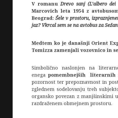
V romanu
Drevo sanj
(L’albero dei
Marcovich leta 1954 z avtobusom
Beograd:
Šele v prostoru, izpraznjene
jaz? Vkrcal sem se na avtobus za Sežano
Medtem ko je današnji Orient Exp
Tomizza zamenjali vozovnico in se 
Simbolično naslonjen na literarn
enega
pomembnejših literarnih i
pozornost ter prepoznavnost in post
zglednem sodelovanju treh subjekto
organsko povezan z manjšinskimi us
razdraženem obmejnem prostoru.