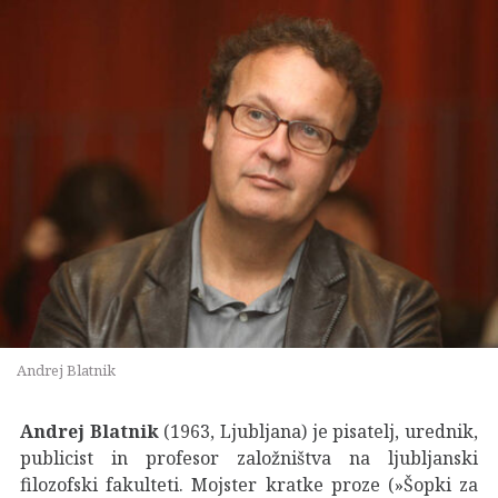
Andrej Blatnik
Andrej Blatnik
(1963, Ljubljana) je pisatelj, urednik,
publicist in profesor založništva na ljubljanski
filozofski fakulteti. Mojster kratke proze (»Šopki za