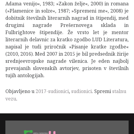
Adama venijo«, 1983; »Zakon želje«, 2000) in romana
(»Plamenice in solze«, 1987; »Spremeni me«, 2008) je
dobitnik številnih literarnih nagrad in štipendij, med
drugimi nagrade Prešernovega sklada in
Fulbrightove štipendije. Že vrsto let je mentor
literarnih delavnic za kratko zgodbo LUD Literatura,
napisal je tudi priročnik »Pisanje kratke zgodbe«
(2010, 2016). Med 2007 in 2015 je bil predsednik žirije
srednjeevropske nagrade vilenica. Je eden najbolj
prevajanih slovenskih avtorjev, prisoten v številnih
tujih antologijah.
Objavljeno u
2017-sudionici
,
sudionici
. Spremi
stalnu
vezu
.