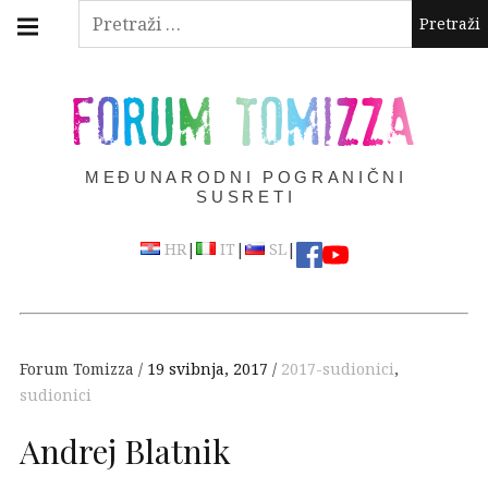
Skip
Main
Pretraži:
navigation
to
Menu
content
FORUM TOMIZZA
MEĐUNARODNI POGRANIČNI
SUSRETI
|
|
|
HR
IT
SL
Forum Tomizza
19 svibnja, 2017
2017-sudionici
,
sudionici
Andrej Blatnik