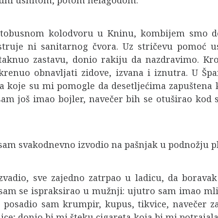
puni ushitom, potom nelagodom.
autobusnom kolodvoru u Kninu, kombijem smo došl
 struje ni sanitarnog čvora. Uz stričevu pomoć 
aknuo zastavu, donio rakiju da nazdravimo. Kro
renuo obnavljati zidove, izvana i iznutra. U Šp
ina koje su mi pomogle da desetljećima zapuštena 
sam još imao bojler, navečer bih se otuširao kod 
 sam svakodnevno izvodio na pašnjak u podnožju p
izvadio, sve zajedno zatrpao u ladicu, da borav
m se ispraksirao u mužnji: ujutro sam imao mlij
 posadio sam krumpir, kupus, tikvice, navečer za
e; donio bi mi šteku cigareta koja bi mi potrajal