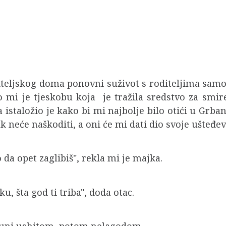
biteljskog doma ponovni suživot s roditeljima sam
 mi je tjeskobu koja je tražila sredstvo za smir
 istaložio je kako bi mi najbolje bilo otići u Grb
ak neće naškoditi, a oni će mi dati dio svoje ušteđ
 da opet zaglibiš", rekla mi je majka.
ku, šta god ti triba", doda otac.