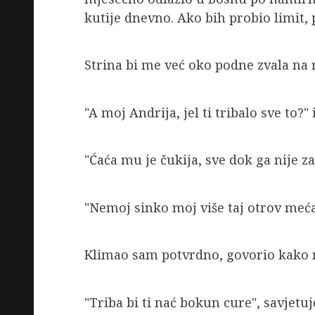
kutije dnevno. Ako bih probio limit,
Strina bi me već oko podne zvala na 
"A moj Andrija, jel ti tribalo sve to?"
"Ćaća mu je čukija, sve dok ga nije zab
"Nemoj sinko moj više taj otrov mećat
Klimao sam potvrdno, govorio kako n
"Triba bi ti nać bokun cure", savjetuj