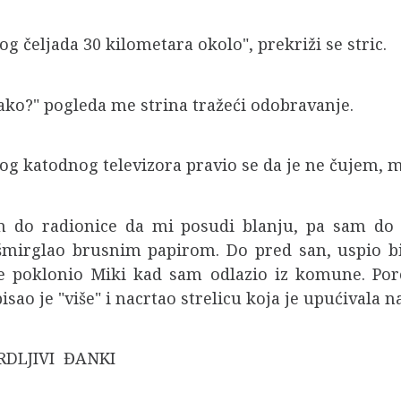
g čeljada 30 kilometara okolo", prekriži se stric.
tako?" pogleda me strina tražeći odobravanje.
rog katodnog televizora pravio se da je ne čujem, 
m do radionice da mi posudi blanju, pa sam do 
mirglao brusnim papirom. Do pred san, uspio bih
 poklonio Miki kad sam odlazio iz komune. Pore
ao je "više" i nacrtao strelicu koja je upućivala n
RDLJIVI ĐANKI