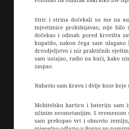
Pomisao na odlazak nakratko me is
Stric i strina dočekali su me na 
mjestimice prokišnjavao, nije bilo
dočekao i odmah pored krovišta zat
kupatilo, nakon čega sam ulagano k
drvodjeljstvo i niz praktičnih vješt
sam ustajao, radio na kući, kako ni
zaspao.
Nabavio sam kravu i dvije koze koje
Mobitelsku karticu i bateriju sam 
učinim neometanijim. S vremenom sa
sam prekopao vrt i obnovio zemlju,
mjesečno odlazio u Bosnu po namirnic