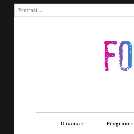
Pretraži:
Skip
to
content
F
Main
navigation
O nama
Program