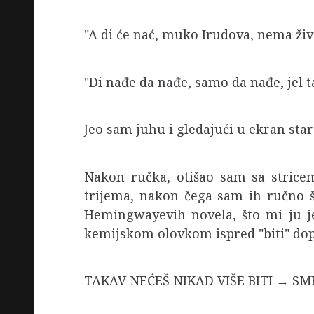
"A di će nać, muko Irudova, nema živo
"Di nađe da nađe, samo da nađe, jel 
Jeo sam juhu i gledajući u ekran sta
Nakon ručka, otišao sam sa strice
trijema, nakon čega sam ih ručno š
Hemingwayevih novela, što mi ju je
kemijskom olovkom ispred "biti" dopis
TAKAV NEĆEŠ NIKAD VIŠE BITI
→
SM