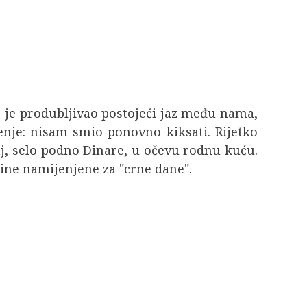
o je produbljivao postojeći jaz među nama,
enje: nisam smio ponovno kiksati. Rijetko
anj, selo podno Dinare, u očevu rodnu kuću.
evine namijenjene za "crne dane".