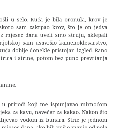
i u selo. Kuća je bila oronula, krov je
uskoro sam zakrpao krov, što je on jedva
z mjesec dana uveli smo struju, sklepali
anjolskoj sam usavršio kamenoklesarstvo,
kuća dobije donekle pristojan izgled. Rano
strica i strine, potom bez puno prevrtanja
lanine.
ak u prirodi koji me ispunjavao mirnoćom
eka za kavu, navečer za kakao. Nakon što
lijevao vodom iz bunara. Stric je jednom
a mjesec dana, ako bih pušio manje od pola