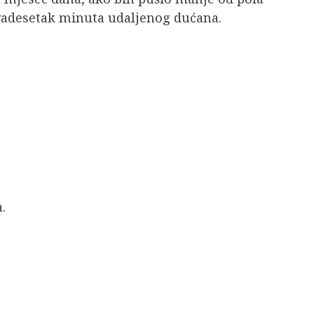
dvadesetak minuta udaljenog dućana.
.