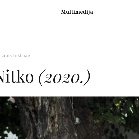
Multimedija
,
Lapis histriae
itko
(2020.)