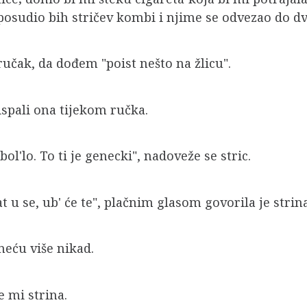
 posudio bih stričev kombi i njime se odvezao do 
ručak, da dođem "poist nešto na žlicu".
 ispali ona tijekom ručka.
ol'lo. To ti je genecki", nadoveže se stric.
 u se, ub' će te", plačnim glasom govorila je strina
eću više nikad.
e mi strina.