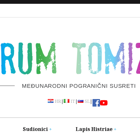
ORUM TOMI
MEĐUNARODNI POGRANIČNI SUSRETI
|
|
|
HR
IT
SL
Sudionici
Lapis Histriae