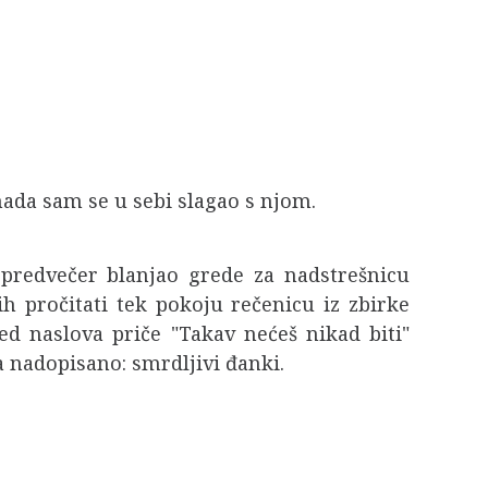
mada sam se u sebi slagao s njom.
predvečer blanjao grede za nadstrešnicu
 pročitati tek pokoju rečenicu iz zbirke
d naslova priče "Takav nećeš nikad biti"
a nadopisano: smrdljivi đanki.