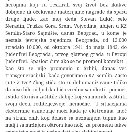
herojima koji su reskirali svoj život bez ikakve
dobijene ili očekivane materijalne nagrade da spasu
druge ljude, kao moj deda Stevan Lukić, selo
Neradin, Fruška Gora, Srem, Vojvodina, ubijen u KZ
Semlin-Staro Sajmište, danas Beograd, u kome je
nestala jevrejska zajednica Beograda, od 12.000
stradalo 10.000, od oktobra 1941 do maja 1942, do
Judenfrei Beograda , prvog glavnog grada u Evropi
Judenfrei. Spasioci ćute ako se ne promeni kontekst ,
kao što se nije promenio u Srbiji, danas već
transgeneracijski kada govorimo o KZ Semlin. Zašto
ćute žrtve? Zbog stida što su dehumanizovane toliko
da nisu bile ni ljudska bića vredna samilosti i pomoći,
i stida što nisu zaštitile slabije koje su morale zaštititi,
svoju decu, roditelje,svoje nemoćne. U situacijama
ekstermne asimetrije moći kada je ekstremna moć
na strani onih koji dolaze sa neznanjem tupim kao
malj i sa mržnjom oštrom kao nož, za promenu takve
asimetrije moći je važno dati glas slabijoj strani.