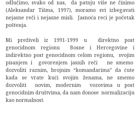
odlučimo, svako od nas, da patnju više ne činimo
(Aleksandar Tišma, 1997), moramo svi izbegavati
nejasne reči i nejasne misli. Jasnoća reci je početak
poštenja.
Mi preživeli iz 1991-1999 u direktno post
genocidnom regionu Bosne i Hercegovine i
indirektno post genocidnom celom regionu, svojim
pisanjem i govorenjem jasnih reči ne smemo
dozvoliti raznim, brojnim “komandarima” da ćute
kada se vrate kući svojim ženama, ne smemo
dozvoliti novim, modernim vozovima u post
genocidnim društvima, da nam donose normalizaciju
kao normalnost.