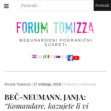
Skip
Main
Pretraži:
navigation
to
Menu
content
FORUM TOMIZZA
MEĐUNARODNI POGRANIČNI
SUSRETI
|
|
|
HR
IT
SL
Forum Tomizza
27 svibnja, 2018
Tekstovi sudionika
BEČ
-
NEUMANN
,
JANJA
:
“Komandare, kazujete li vi