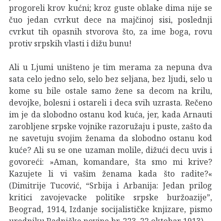
progoreli krov kućni; kroz guste oblake dima nije se
čuo jedan cvrkut dece na majčinoj sisi, poslednji
cvrkut tih opasnih stvorova što, za ime boga, rovu
protiv srpskih vlasti i dižu bunu!
Ali u Ljumi uništeno je tim merama za nepuna dva
sata celo jedno selo, selo bez seljana, bez ljudi, selo u
kome su bile ostale samo žene sa decom na krilu,
devojke, bolesni i ostareli i deca svih uzrasta. Rečeno
im je da slobodno ostanu kod kuća, jer, kada Arnauti
zarobljene srpske vojnike razoružaju i puste, zašto da
ne savetuju svojim ženama da slobodno ostanu kod
kuće? Ali su se one uzaman molile, dižući decu uvis i
govoreći: »Aman, komandare, šta smo mi krive?
Kazujete li vi vašim ženama kada što radite?«
(Dimitrije Tucović, “Srbija i Arbanija: Jedan prilog
kritici zavojevacke politike srpske buržoazije”,
Beograd, 1914, Izdanje socijalističke knjizare, pismo
uredniku Radničke novine br. 223, 22.oktobar 1913)