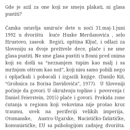
Gde je azil za one koji ne smeju plakati, ni glasa
pustiti?
Ćamka ostavlja umiruće dete u noći 31.maj-1.juni
1992 u dvorištu kuće Huske Merdanovića , selo
Hrustovo, zaseok Begići, opština Ključ, i odlazi za
Sloveniju sa dvoje preživele dece, plače i ne sme
glasa pustiti. Ne sme glasa pustiti u Bosni pred onima
koji su došli sa “neznanjem tupim kao malj i sa
mržnjom oštrom kao nož”, koji nisu samo pobili nego
i opljačkali i pobacali i izgazili knjige. (Danilo Kiš,
“Grobnica za Borisa Davidoviča”, 1977). U Sloveniji
počinje da govori. U okruženju topline i poverenja (
Daniel Feierstein, 2015) plače i govori. Prekida zone
ćutanja u regionu koji vekovima nije prošao kroz
traumu, uvek na periferiji velikih imperija,
Otomanske, Austro-Ugarske, Nacističko-fašističke,
komunističke, EU sa psihologijom zadnjeg dvorišta.