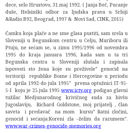
dece, selo Hrustovo, 31.maj 1992. ( Janja Beč, Pucanje
duše, Helsinški odbor za ljudska prava u Srbiji
&Radio B92, Beograd, 1997 & Novi Sad, CINK, 2015)
Ćamku koja plače a ne sme glasa pustiti, sam srela u
Sloveniji u Begunskom centru u Celju, Mariboru ili
Ptuju, ne sećam se, u zimu 1995/1996 od novembra
1995 do kraja januara 1996, kada sam u ta tri
Begunska centra u Sloveniji slušala i zapisala
ispovesti sto žena koje su preživele” genocid na
teritoriji republike Bosne i Hercegovine u periodu
od aprila 1992-do jula 1995” prema optužnici IT-95-
5-I koju je 25.jula 1995
www.icty.org
podigao glavni
tužilac Medjunarodnog krivičnog suda za bivšu
Jugoslaviju, Richard Goldstone, moj prijatelj , član
saveta i predavač na mom kursu” Ratni zločini,
genocid i sećanja:Koreni zla –želim da razumem”.
www.war-crimes-genocide-memories.org