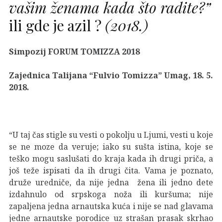
vašim ženama kada što radite?”
ili gde je azil ?
(2018.)
Simpozij FORUM TOMIZZA 2018
Zajednica Talijana “Fulvio Tomizza” Umag, 18. 5.
2018.
“U taj čas stigle su vesti o pokolju u Ljumi, vesti u koje
se ne moze da veruje; iako su sušta istina, koje se
teško mogu saslušati do kraja kada ih drugi priča, a
još teže ispisati da ih drugi čita. Vama je poznato,
druže uredniče, da nije jedna žena ili jedno dete
izdahnulo od srpskoga noža ili kuršuma; nije
zapaljena jedna arnautska kuća i nije se nad glavama
jedne arnautske porodice uz strašan prasak skrhao