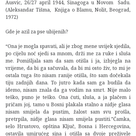
Ausvic, 26/27 april 1944, Sinagoga u Novom Sadu.
(Aleksandar Tišma, Knjiga o Blamu, Nolit, Beograd,
1972)
Gde je azil za pse ubijenih?
“Ona je mogla spavati, ali je zbog mene uvijek sjedila,
po cijelu noć sjedi sa mnom, drži me za ruke i sluša
me. Pomišljala sam da sam otišla i ja, izbjegla na
vrijeme, da bi ga sačuvala, da bi mi osto živ, to mi je
ostala tuga što nisam ranije otišla, što sam dočekala
tiju zadnjih dana. To jutro kada sam ga budila da
idemo, nisam znala da ga vodim na smrt. Nije malo
teško, puno je teško. Ona ćuti, sluša, a ja plačem i
pričam joj, tamo u Bosni plakala stalno a nidje glasa
nisam smijela da pustim, žalost sam svu prošla,
pretrpila, nidje glasa nisam smijela pustiti.”Ćamka,
selo Hrustovo, opština Ključ, Bosna i Hercegovina,
ostavila umirućeg sina i otišla sa dvoje preživele