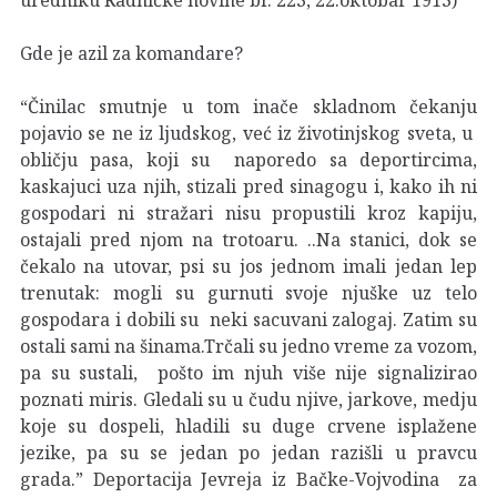
Gde je azil za komandare?
“Činilac smutnje u tom inače skladnom čekanju
pojavio se ne iz ljudskog, već iz životinjskog sveta, u
obličju pasa, koji su naporedo sa deportircima,
kaskajuci uza njih, stizali pred sinagogu i, kako ih ni
gospodari ni stražari nisu propustili kroz kapiju,
ostajali pred njom na trotoaru. ..Na stanici, dok se
čekalo na utovar, psi su jos jednom imali jedan lep
trenutak: mogli su gurnuti svoje njuške uz telo
gospodara i dobili su neki sacuvani zalogaj. Zatim su
ostali sami na šinama.Trčali su jedno vreme za vozom,
pa su sustali, pošto im njuh više nije signalizirao
poznati miris. Gledali su u čudu njive, jarkove, medju
koje su dospeli, hladili su duge crvene isplažene
jezike, pa su se jedan po jedan razišli u pravcu
grada.” Deportacija Jevreja iz Bačke-Vojvodina za