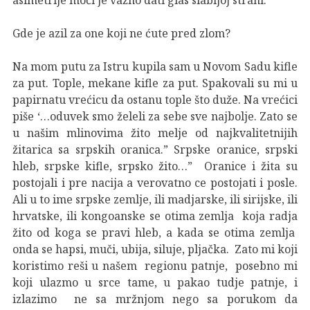
Gde je azil za one koji ne ćute pred zlom?
Na mom putu za Istru kupila sam u Novom Sadu kifle
za put. Tople, mekane kifle za put. Spakovali su mi u
papirnatu vrećicu da ostanu tople što duže. Na vrećici
piše ‘…oduvek smo želeli za sebe sve najbolje. Zato se
u našim mlinovima žito melje od najkvalitetnijih
žitarica sa srpskih oranica.” Srpske oranice, srpski
hleb, srpske kifle, srpsko žito…” Oranice i žita su
postojali i pre nacija a verovatno ce postojati i posle.
Ali u to ime srpske zemlje, ili madjarske, ili sirijske, ili
hrvatske, ili kongoanske se otima zemlja koja radja
žito od koga se pravi hleb, a kada se otima zemlja
onda se hapsi, muči, ubija, siluje, pljačka. Zato mi koji
koristimo reši u našem regionu patnje, posebno mi
koji ulazmo u srce tame, u pakao tudje patnje, i
izlazimo ne sa mržnjom nego sa porukom da