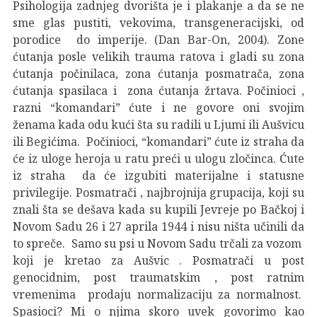
Psihologija zadnjeg dvorišta je i plakanje a da se ne
sme glas pustiti, vekovima, transgeneracijski, od
porodice do imperije. (Dan Bar-On, 2004). Zone
ćutanja posle velikih trauma ratova i gladi su zona
ćutanja počinilaca, zona ćutanja posmatrača, zona
ćutanja spasilaca i zona ćutanja žrtava. Počinioci ,
razni “komandari” ćute i ne govore oni svojim
ženama kada odu kući šta su radili u Ljumi ili Aušvicu
ili Begićima. Počinioci, “komandari” ćute iz straha da
će iz uloge heroja u ratu preći u ulogu zločinca. Ćute
iz straha da će izgubiti materijalne i statusne
privilegije. Posmatrači , najbrojnija grupacija, koji su
znali šta se dešava kada su kupili Jevreje po Bačkoj i
Novom Sadu 26 i 27 aprila 1944 i nisu ništa učinili da
to spreče. Samo su psi u Novom Sadu trčali za vozom
koji je kretao za Aušvic . Posmatrači u post
genocidnim, post traumatskim , post ratnim
vremenima prodaju normalizaciju za normalnost.
Spasioci? Mi o njima skoro uvek govorimo kao