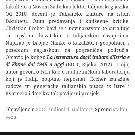
fakultetu u Novom Sadu kao lektor talijanskog jezika.
Od 2010. docent je Talijanske kulture na istom
fakultetu. Osim predavanja i književne kritike,
Christian Eccher bavi se i novinarstvom te surađuje
sa srpskim, hrvatskim i talijanskim časopisima.
Napisao je brojne članke o kazalištu i geopolitici, s
posebnim naglaskom na pogranična područja.
Objavio je knjigu
La letteratura degli italiani d’Istria e
di Fiume dal 1945 a oggi
(EDIT, Rijeka, 2012). U njoj
autor govori o Istri kao o multietničkom laboratoriju
koji je Italiji potpuno nepoznat. Eccher istražuje
radove tri generacije talijanskih pisaca iz Istre i
Kvarnera i daje kratak povijesni presjek.
Objavljeno u
2013-sudionici
,
sudionici
. Spremi
stalnu
vezu
.