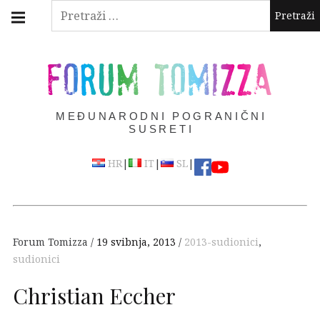
Skip
Main
Pretraži:
navigation
to
Menu
content
FORUM TOMIZZA
MEĐUNARODNI POGRANIČNI
SUSRETI
|
|
|
HR
IT
SL
Forum Tomizza
19 svibnja, 2013
2013-sudionici
,
sudionici
Christian Eccher