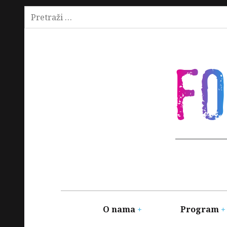
Pretraži:
Skip
to
content
F
Main
navigation
O nama
Program