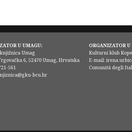
ZATOR U UMAGU:
ORGANIZATOR U
knjižnica Umag
Kulturni klub Kop
Trgovačka 6, 52470 Umag, Hrvatska
E-mail: irena.urbic
/721-561
Comunità degli Ital
knjiznica@gku-bcu.hr