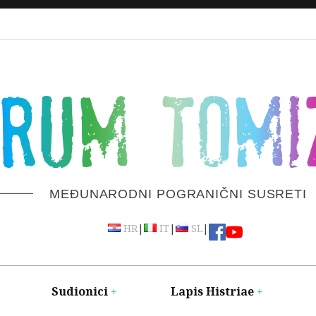
ORUM TOMI
MEĐUNARODNI POGRANIČNI SUSRETI
|
|
|
HR
IT
SL
Sudionici
Lapis Histriae