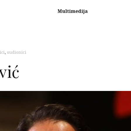
Multimedija
ici
,
sudionici
vić