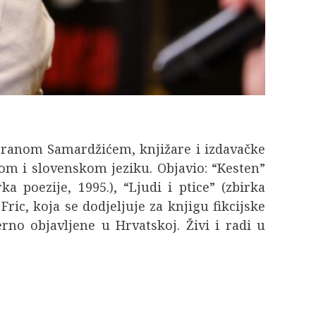
 Goranom Samardžićem, knjižare i izdavačke
om i slovenskom jeziku. Objavio: “Kesten”
ka poezije, 1995.), “Ljudi i ptice” (zbirka
ric, koja se dodjeljuje za knjigu fikcijske
o objavljene u Hrvatskoj. Živi i radi u