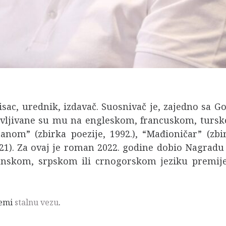
pisac, urednik, izdavač. Suosnivač je, zajedno sa
avljivane su mu na engleskom, francuskom, tursk
manom” (zbirka poezije, 1992.), “Mađioničar” (zbir
21). Za ovaj je roman 2022. godine dobio Nagradu F
nskom, srpskom ili crnogorskom jeziku premijern
remi
stalnu vezu
.