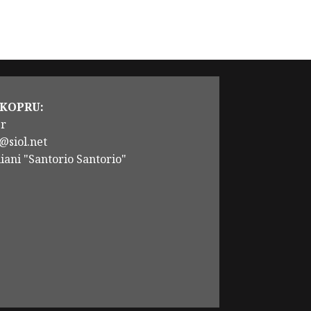
 KOPRU:
er
@siol.net
iani "Santorio Santorio"