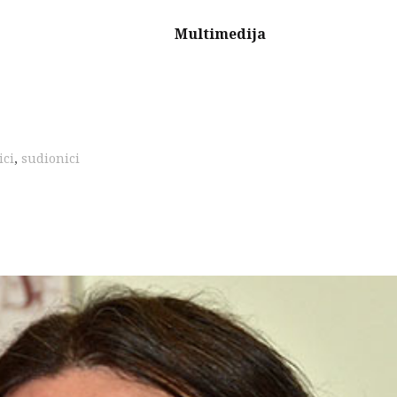
Multimedija
ici
,
sudionici