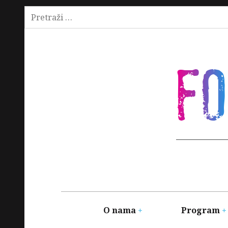
Pretraži:
Skip
to
content
F
Main
navigation
O nama
Program