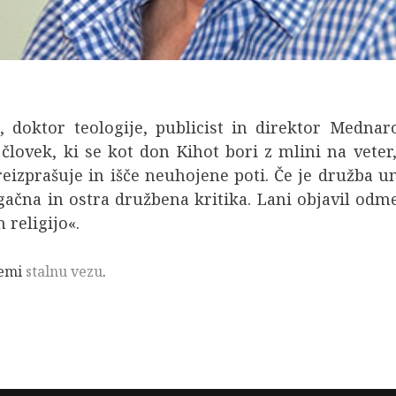
, doktor teologije, publicist in direktor Medna
 človek, ki se kot don Kihot bori z mlini na veter
preizprašuje in išče neuhojene poti. Če je družba 
ugačna in ostra družbena kritika. Lani objavil odm
 religijo«.
remi
stalnu vezu
.