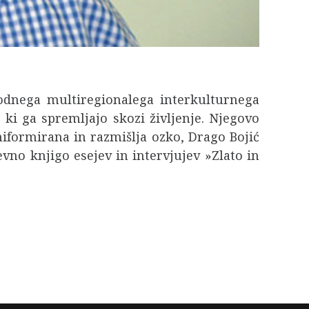
rodnega multiregionalega interkulturnega
, ki ga spremljajo skozi življenje. Njegovo
uniformirana in razmišlja ozko, Drago Bojić
evno knjigo esejev in intervjujev »Zlato in