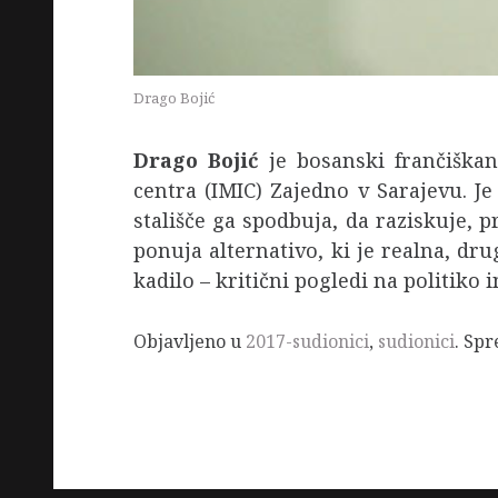
Drago Bojić
Drago Bojić
je bosanski frančiškan
centra (IMIC) Zajedno v Sarajevu. Je
stališče ga spodbuja, da raziskuje, 
ponuja alternativo, ki je realna, dr
kadilo – kritični pogledi na politiko in
Objavljeno u
2017-sudionici
,
sudionici
. Sp