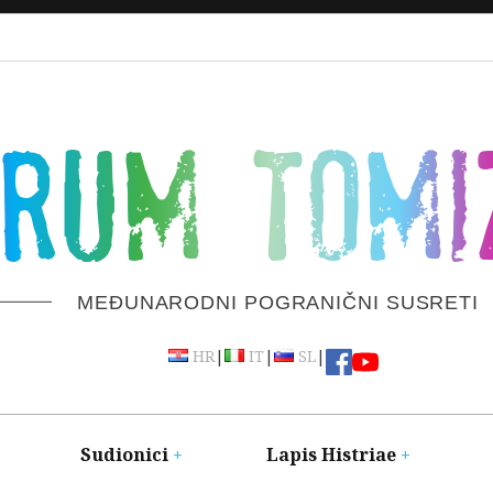
ORUM TOMI
MEĐUNARODNI POGRANIČNI SUSRETI
|
|
|
HR
IT
SL
Sudionici
Lapis Histriae