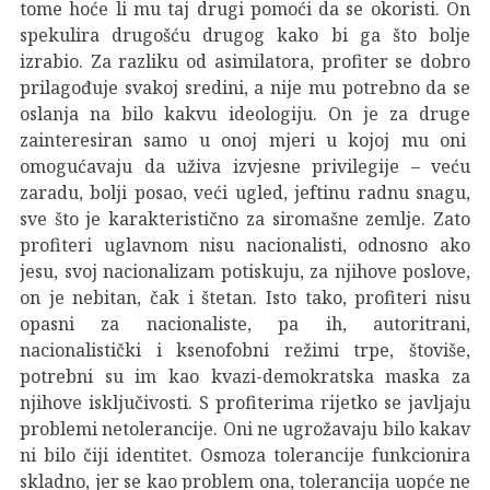
tome hoće li mu taj drugi pomoći da se okoristi. On
spekulira drugošću drugog kako bi ga što bolje
izrabio. Za razliku od asimilatora, profiter se dobro
prilagođuje svakoj sredini, a nije mu potrebno da se
oslanja na bilo kakvu ideologiju. On je za druge
zainteresiran samo u onoj mjeri u kojoj mu oni
omogućavaju da uživa izvjesne privilegije – veću
zaradu, bolji posao, veći ugled, jeftinu radnu snagu,
sve što je karakteristično za siromašne zemlje. Zato
profiteri uglavnom nisu nacionalisti, odnosno ako
jesu, svoj nacionalizam potiskuju, za njihove poslove,
on je nebitan, čak i štetan. Isto tako, profiteri nisu
opasni za nacionaliste, pa ih, autoritrani,
nacionalistički i ksenofobni režimi trpe, štoviše,
potrebni su im kao kvazi-demokratska maska za
njihove isključivosti. S profiterima rijetko se javljaju
problemi netolerancije. Oni ne ugrožavaju bilo kakav
ni bilo čiji identitet. Osmoza tolerancije funkcionira
skladno, jer se kao problem ona, tolerancija uopće ne