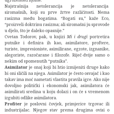
Najstrašnija netolerancija je netolerancija
siromašnih, koji su prve žrtve različitosti. Nema
rasizma među bogatima. “Bogati su,” kaže Eco,
“proizveli doktrinu rasizma; ali siromašni ju sprovode
u djelo, što je daleko opasnije.”
Cvetan Todorov, pak, u knjizi
Mi i drugi
portretira
putnike i definira ih kao, asimilatore, proftere,
turiste, impresioniste, asimilirane, egzote, izgnanike,
alegoriste, razočarane i filozofe. Riječ-dvije samo o
nekim od spomenutih “putnika”.
Asimilator
je onaj koji bi htio izmijeniti druge kako
bi oni sličili na njega. Asimilator je često osvajač i kao
takav ima moć nametati vlastita pravila igre. Ako nije
dovoljno politički i ekonomski jak, asimilatora će
asimilirati sredina u koju dolazi i on će s vremenom
izgubiti odlike asimilatora.
Profiter
je poslovni čovjek, primjerice trgovac ili
industrijalac. Njegov stav prema drugima ovisi o