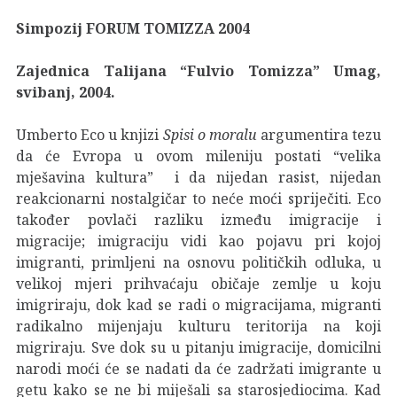
Simpozij FORUM TOMIZZA 2004
Zajednica Talijana “Fulvio Tomizza” Umag,
svibanj, 2004.
Umberto Eco u knjizi
Spisi o moralu
argumentira tezu
da će Evropa u ovom mileniju postati “velika
mješavina kultura” i da nijedan rasist, nijedan
reakcionarni nostalgičar to neće moći spriječiti. Eco
također povlači razliku između imigracije i
migracije; imigraciju vidi kao pojavu pri kojoj
imigranti, primljeni na osnovu političkih odluka, u
velikoj mjeri prihvaćaju običaje zemlje u koju
imigriraju, dok kad se radi o migracijama, migranti
radikalno mijenjaju kulturu teritorija na koji
migriraju. Sve dok su u pitanju imigracije, domicilni
narodi moći će se nadati da će zadržati imigrante u
getu kako se ne bi miješali sa starosjediocima. Kad