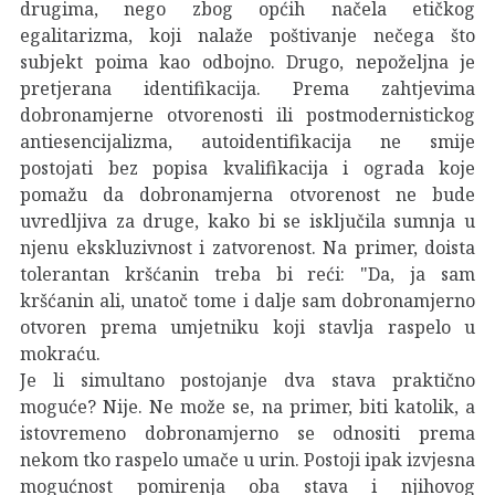
drugima, nego zbog općih načela etičkog
egalitarizma, koji nalaže poštivanje nečega što
subjekt poima kao odbojno. Drugo, nepoželjna je
pretjerana identifikacija. Prema zahtjevima
dobronamjerne otvorenosti ili postmodernistickog
antiesencijalizma, autoidentifikacija ne smije
postojati bez popisa kvalifikacija i ograda koje
pomažu da dobronamjerna otvorenost ne bude
uvredljiva za druge, kako bi se isključila sumnja u
njenu ekskluzivnost i zatvorenost. Na primer, doista
tolerantan kršćanin treba bi reći: "Da, ja sam
kršćanin ali, unatoč tome i dalje sam dobronamjerno
otvoren prema umjetniku koji stavlja raspelo u
mokraću.
Je li simultano postojanje dva stava praktično
moguće? Nije. Ne može se, na primer, biti katolik, a
istovremeno dobronamjerno se odnositi prema
nekom tko raspelo umače u urin. Postoji ipak izvjesna
mogućnost pomirenja oba stava i njihovog