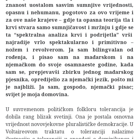
znanost uostalom sasvim sumnjive vrijednosti,
opasnu i nehumanu, pogotovo za ovo vrijeme i
za ove naše krajeve – gdje ta opasna teorija tla i
krvi stvara samo sumnjičavost i mržnju i gdje se
ta “spektralna analiza krvi i podrijetla” vrši
najradije vrlo spektakularno i primitivno –
nožem i revolverom. Ja sam bilingvalan od
rođenja, i pisao sam na mađarskom i na
njemačkom do svoje osamnaeste godine, kada
sam se, prepjevavši zbirku jednog mađarskog
pjesnika, opredijelio za njemački jezik, pošto mi
je najbliži. Ja sam, gospodo, njemački pisac;
svijet je moja domovina.
U suvremenom političkom folkloru tolerancija je
dobila rang blizak svetinji. Ona je postala osnovna
vrijednost novovjekovne pluralističke demokracije. U
Voltaireovom traktatu o toleranciji nalazimo
ilustraciju o toleranciji u anegdoti o dominikancu i