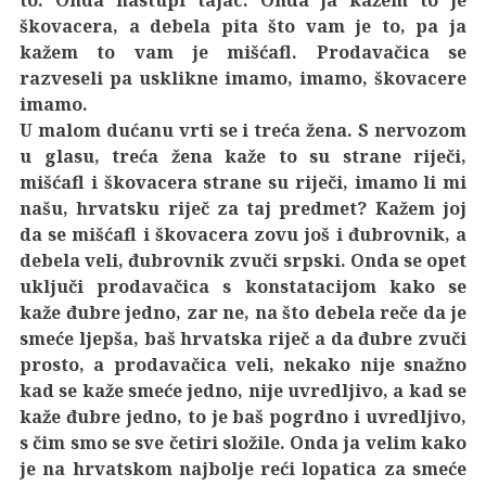
škovacera, a debela pita što vam je to, pa ja
kažem to vam je mišćafl. Prodavačica se
razveseli pa usklikne imamo, imamo, škovacere
imamo.
U malom dućanu vrti se i treća žena. S nervozom
u glasu, treća žena kaže to su strane riječi,
mišćafl i škovacera strane su riječi, imamo li mi
našu, hrvatsku riječ za taj predmet? Kažem joj
da se mišćafl i škovacera zovu još i đubrovnik, a
debela veli, đubrovnik zvuči srpski. Onda se opet
uključi prodavačica s konstatacijom kako se
kaže đubre jedno, zar ne, na što debela reče da je
smeće ljepša, baš hrvatska riječ a da đubre zvuči
prosto, a prodavačica veli, nekako nije snažno
kad se kaže smeće jedno, nije uvredljivo, a kad se
kaže đubre jedno, to je baš pogrdno i uvredljivo,
s čim smo se sve četiri složile. Onda ja velim kako
je na hrvatskom najbolje reći lopatica za smeće