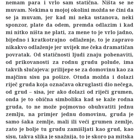
nemam para i vrlo sam statična. Ništa se ne
muvam. Nekima u mojoj okolini možda se čini da
se ja muvam, jer kad mi neka ustanova, neki
sponzor, plate da odem, premda odlazim i kad
mi nitko ništa ne plati, za mene to je vrlo jadno,
bijedno i kratkotrajno odlaženje, to je zapravo
nikakvo odlaženje jer uvijek me čeka dramatičan
povratak. Od statičnosti ljudi znaju pobenaviti,
od prikovanosti za rodnu grudu polude, ima
takvih slučajeva: prilijepe se za domovinu kao za
majčinu sisu pa pošize. Otuda možda i dolazi
riječ gruda koja označava okruglasti dio nečega,
od grud – sisa, jer ako dolazi od riječi grumen,
onda je to obična simbolika kad se kaže rodna
gruda, to ne može pojmovno obuhvatiti jednu
zemlju, na primjer jednu domovinu, gruda je
samo šaka zemlje, mali ili veći grumen zemlje,
zato je bolje tu grudu zamišljati kao grud, kao
sisu, takva slika je snažnija, to je skoro pa mitska