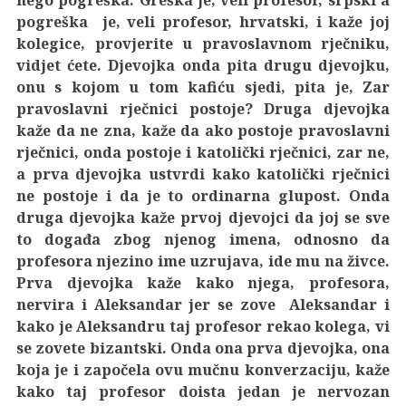
pogreška je, veli profesor, hrvatski, i kaže joj
kolegice, provjerite u pravoslavnom rječniku,
vidjet ćete. Djevojka onda pita drugu djevojku,
onu s kojom u tom kafiću sjedi, pita je, Zar
pravoslavni rječnici postoje? Druga djevojka
kaže da ne zna, kaže da ako postoje pravoslavni
rječnici, onda postoje i katolički rječnici, zar ne,
a prva djevojka ustvrdi kako katolički rječnici
ne postoje i da je to ordinarna glupost. Onda
druga djevojka kaže prvoj djevojci da joj se sve
to događa zbog njenog imena, odnosno da
profesora njezino ime uzrujava, ide mu na živce.
Prva djevojka kaže kako njega, profesora,
nervira i Aleksandar jer se zove Aleksandar i
kako je Aleksandru taj profesor rekao kolega, vi
se zovete bizantski. Onda ona prva djevojka, ona
koja je i započela ovu mučnu konverzaciju, kaže
kako taj profesor doista jedan je nervozan