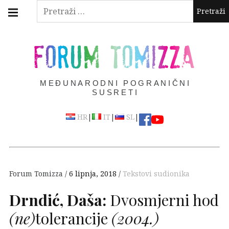
Skip
Main
Pretraži:
navigation
to
Menu
content
FORUM TOMIZZA
MEĐUNARODNI POGRANIČNI
SUSRETI
|
|
|
HR
IT
SL
Forum Tomizza
6 lipnja, 2018
Tekstovi sudionika
Drndić, Daša:
Dvosmjerni hod
(ne)
tolerancije
(2004.)