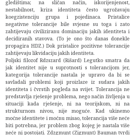
gledištima; na sličan način, iskorijenjenost,
nestabilnost, kriza identiteta često ugrožavaju
koegzistenciju grupa i pojedinaca. Pristalice
negativne tolerancije bile svjesne su toga i zato
zahtijevaju civiliziranu dominaciju jakih identiteta i
decidiranih stavova. (To je ono što danas donekle
propagira HDZ.) Dok pristalice pozitivne tolerancije
zahtijevaju likvidaciju jakih identiteta.
Poljski filozof Rdzszard (Rišard) Legutko smatra da
jak identitet nije u suprotnosti s tolerancijom jer,
kategorija tolerancije nastala je upravo da bi se
savladali problemi koji proizlaze iz sudara jakih
identiteta i čvrstih pogleda na svijet. Tolerancija ne
predstavlja rješenje problema, nego način življenja u
situaciji kada rješenje, ni na teorijskom, ni na
strukturnom nivou, nije moguće. Kad ukinemo
moćne identitete i moćnu misao, tolerancija više neće
biti potrebna, jer problem zbog kojeg je nastala više
neće ni postojati. Zdzgmunt (Zigmunt) Bauman tvrdi