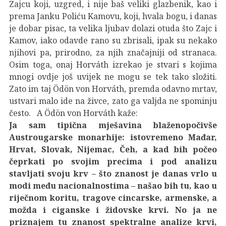
Zajcu koji, uzgred, i nije baš veliki glazbenik, kao i
prema Janku Poliću Kamovu, koji, hvala bogu, i danas
je dobar pisac, ta velika ljubav dolazi otuda što Zajc i
Kamov, iako odavde rano su zbrisali, ipak su nekako
njihovi pa, prirodno, za njih značajniji od stranaca.
Osim toga, onaj Horváth izrekao je stvari s kojima
mnogi ovdje još uvijek ne mogu se tek tako složiti.
Zato im taj Ödön von Horváth, premda odavno mrtav,
ustvari malo ide na živce, zato ga valjda ne spominju
često. A Ödön von Horváth kaže:
Ja sam tipična mješavina blaženopočivše
Austrougarske monarhije: istovremeno Mađar,
Hrvat, Slovak, Nijemac, Čeh, a kad bih počeo
čeprkati po svojim precima i pod analizu
stavljati svoju krv – što znanost je danas vrlo u
modi među nacionalnostima – našao bih tu, kao u
riječnom koritu, tragove cincarske, armenske, a
možda i ciganske i židovske krvi. No ja ne
priznajem tu znanost spektralne analize krvi,