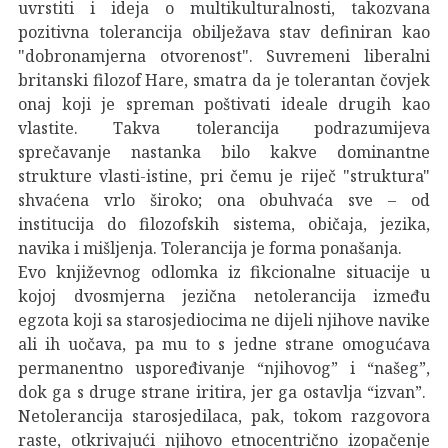
uvrstiti i ideja o multikulturalnosti, takozvana
pozitivna tolerancija obilježava stav definiran kao
"dobronamjerna otvorenost". Suvremeni liberalni
britanski filozof Hare, smatra da je tolerantan čovjek
onaj koji je spreman poštivati ideale drugih kao
vlastite. Takva tolerancija podrazumijeva
sprečavanje nastanka bilo kakve dominantne
strukture vlasti-istine, pri čemu je riječ "struktura"
shvaćena vrlo široko; ona obuhvaća sve – od
institucija do filozofskih sistema, običaja, jezika,
navika i mišljenja. Tolerancija je forma ponašanja.
Evo književnog odlomka iz fikcionalne situacije u
kojoj dvosmjerna jezična netolerancija između
egzota koji sa starosjediocima ne dijeli njihove navike
ali ih uočava, pa mu to s jedne strane omogućava
permanentno uspoređivanje “njihovog” i “našeg”,
dok ga s druge strane iritira, jer ga ostavlja “izvan”.
Netolerancija starosjedilaca, pak, tokom razgovora
raste, otkrivajući njihovo etnocentrično izopačenje