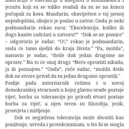
jezuitu koji su se toliko svađali da su se na koncu
počupali za kosu. Mandarin, obaviješten o toj javnoj
nepodopštini, obojicu je poslao u zatvor. Onda je neki
podmandarin rekao sucu: "Ekscelencijo, koliko ih
dugo kanite zadržati u zatvoru?” “Dok se ne pomire”
– odgovorio je sudac. “O!,” rekao je podmandarin,
onda će tamo sjediti do kraja života.” “Pa, možda”,
nastavio je sudac, “dotle dok jedan drugome ne
oproste.” Na to će onaj drugi: “Neće oprostiti nikada,
ja ih poznajem.” “Onda”, reče sudac, “možda dotle
dok ne stvore privid da su jedan drugome oprostili."
Poslije pada autoritarnih režima i u novoj
demokratskoj stvarnosti u kojoj glavno oruđe postaje
riječ, borba za toleranciju po prirodi stvari postaje
borba za riječ, a njen teren su filozofija, jezik,
prosvjeta i mišljenje.
Dok se negativna tolerancija može shvatiti kao
poniženje, uvreda i protekcionizam, u što bi se mogla