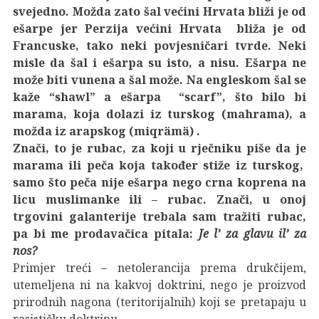
svejedno. Možda zato šal većini Hrvata bliži je od
ešarpe jer Perzija većini Hrvata bliža je od
Francuske, tako neki povjesničari tvrde. Neki
misle da šal i ešarpa su isto, a nisu. Ešarpa ne
može biti vunena a šal može. Na engleskom šal se
kaže “shawl” a ešarpa “scarf”, što bilo bi
marama, koja dolazi iz turskog (mahrama), a
možda iz arapskog (miqrämä) .
Znači, to je rubac, za koji u rječniku piše da je
marama ili peča koja također stiže iz turskog,
samo što peča nije ešarpa nego crna koprena na
licu muslimanke ili – rubac. Znači, u onoj
trgovini galanterije trebala sam tražiti rubac,
pa bi me prodavačica pitala:
Je l’ za glavu il’ za
nos?
Primjer treći – netolerancija prema drukčijem,
utemeljena ni na kakvoj doktrini, nego je proizvod
prirodnih nagona (teritorijalnih) koji se pretapaju u
rasističku doktrinu.