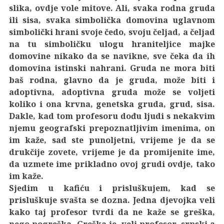
slika, ovdje vole mitove. Ali, svaka rodna gruda
ili sisa, svaka simbolička domovina uglavnom
simbolički hrani svoje čedo, svoju čeljad, a čeljad
na tu simboličku ulogu hraniteljice majke
domovine nikako da se navikne, sve čeka da ih
domovina istinski nahrani. Gruda ne mora biti
baš rodna, glavno da je gruda, može biti i
adoptivna, adoptivna gruda može se voljeti
koliko i ona krvna, genetska gruda, grud, sisa.
Dakle, kad tom profesoru dođu ljudi s nekakvim
njemu geografski prepoznatljivim imenima, on
im kaže, sad ste punoljetni, vrijeme je da se
drukčije zovete, vrijeme je da promijenite ime,
da uzmete ime prikladno ovoj grudi ovdje, tako
im kaže.
Sjedim u kafiću i prisluškujem, kad se
prisluškuje svašta se dozna. Jedna djevojka veli
kako taj profesor tvrdi da ne kaže se greška,
nego pogreška. Greška je, veli profesor, srpski a