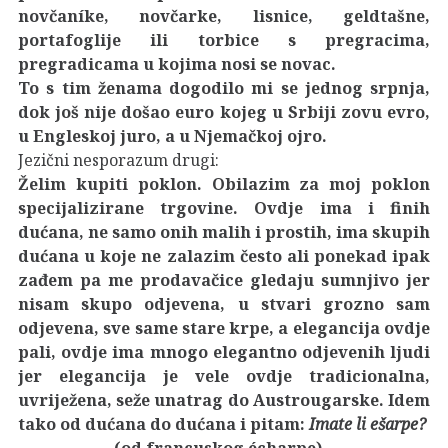
novčaníke, novčarke, lisnice, geldtašne,
portafoglije ili torbice s pregracima,
pregradicama u kojima nosi se novac.
To s tim ženama dogodilo mi se jednog srpnja,
dok još nije došao euro kojeg u Srbiji zovu evro,
u Engleskoj juro, a u Njemačkoj ojro.
Jezični nesporazum drugi:
Želim kupiti poklon. Obilazim za moj poklon
specijalizirane trgovine. Ovdje ima i finih
dućana, ne samo onih malih i prostih, ima skupih
dućana u koje ne zalazim često ali ponekad ipak
zađem pa me prodavačice gledaju sumnjivo jer
nisam skupo odjevena, u stvari grozno sam
odjevena, sve same stare krpe, a elegancija ovdje
pali, ovdje ima mnogo elegantno odjevenih ljudi
jer elegancija je vele ovdje tradicionalna,
uvriježena, seže unatrag do Austrougarske. Idem
tako od dućana do dućana i pitam:
Imate li ešarpe?
(od francuskog écharpe)