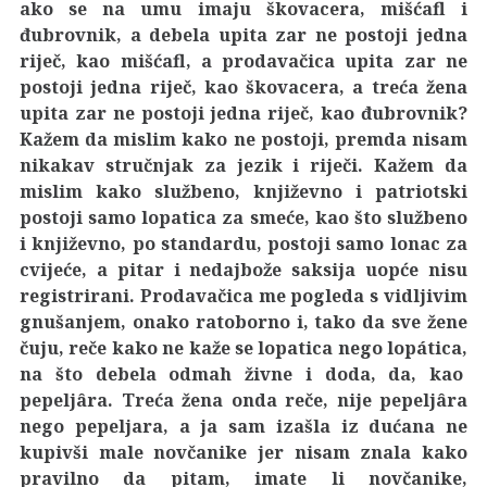
ako se na umu imaju škovacera, mišćafl i
đubrovnik, a debela upita zar ne postoji jedna
riječ, kao mišćafl, a prodavačica upita zar ne
postoji jedna riječ, kao škovacera, a treća žena
upita zar ne postoji jedna riječ, kao đubrovnik?
Kažem da mislim kako ne postoji, premda nisam
nikakav stručnjak za jezik i riječi. Kažem da
mislim kako službeno, književno i patriotski
postoji samo lopatica za smeće, kao što službeno
i književno, po standardu, postoji samo lonac za
cvijeće, a pitar i nedajbože saksija uopće nisu
registrirani. Prodavačica me pogleda s vidljivim
gnušanjem, onako ratoborno i, tako da sve žene
čuju, reče kako ne kaže se lopatica nego lopática,
na što debela odmah živne i doda, da, kao
pepeljâra. Treća žena onda reče, nije pepeljâra
nego pepeljara, a ja sam izašla iz dućana ne
kupivši male novčanike jer nisam znala kako
pravilno da pitam, imate li novčanike,