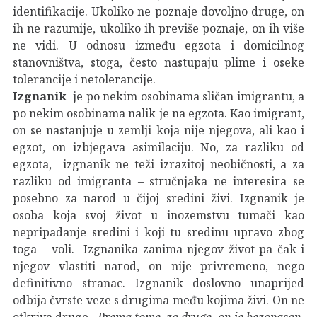
identifikacije. Ukoliko ne poznaje dovoljno druge, on
ih ne razumije, ukoliko ih previše poznaje, on ih više
ne vidi. U odnosu između egzota i domicilnog
stanovništva, stoga, često nastupaju plime i oseke
tolerancije i netolerancije.
Izgnanik
je po nekim osobinama sličan imigrantu, a
po nekim osobinama nalik je na egzota. Kao imigrant,
on se nastanjuje u zemlji koja nije njegova, ali kao i
egzot, on izbjegava asimilaciju. No, za razliku od
egzota, izgnanik ne teži izrazitoj neobičnosti, a za
razliku od imigranta – stručnjaka ne interesira se
posebno za narod u čijoj sredini živi. Izgnanik je
osoba koja svoj život u inozemstvu tumači kao
nepripadanje sredini i koji tu sredinu upravo zbog
toga – voli. Izgnanika zanima njegov život pa čak i
njegov vlastiti narod, on nije privremeno, nego
definitivno stranac. Izgnanik doslovno unaprijed
odbija čvrste veze s drugima među kojima živi. On ne
otkriva druge .
Prema tome, za druge, on je bezopasan.