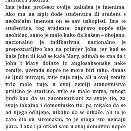
Ima jedan profesor ovdje, zaluđen je imenima.
Ako mu na ispit dođe studentica ili student s
neobičnim imenom on se sav uskopisti. Ime te
studentice, tog studenta, zapravo uopće nije
neobično, samo je malo kako da kažem – obojeno,
nacionalno je indikativno, nacionalno je
prepoznatljivo kao na primjer John, jer kad se
kaže John ili kad se kaže Mary, odmah se zna da i
John i Mary dolaze iz anglosaksonske neke
zemlje, premda uopće ne mora biti tako, danas
se ljudi muvaju, zuje zuje zuje, ali u ovoj zemlji
vrlo malo zuje, u ovoj zemlji stanovništvo
prilično je statično, vrlo se malo muva, mnogi
ljudi kao da su zacementirani za svoje tlo, za
svoje lokalno i domovinsko tlo, pa nikako da se
od njega odlijepe, nikako da se otkače, ali to je
zato što su siromašni, to je stoga što nemaju
para. Tako i ja otkad sam u ovoj domovini uopće