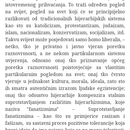
istovremenog prihvaćanja. To traži određen pogled
na svijet, pogled na svet koji će se principijelno
razlikovati od tradicionalnih hijerarhijskih sistema
kao sto su katolicizam, protestantizam, judaizam,
islam, nacionalizam, konzervatizam, socijalizam, itd.
Takvu svijest može posjedovati samo homo liberalis, –
netko, tko je privatno i javno vjeran poretku
raznovrsnosti, a ne nekom partikularnom sistemu
uvjerenja, odnosno onaj tko priznavanje općeg
poretka raznovrsnosti poistovjećuje sa vlastitim
partikularnim pogledom na svet; onaj tko čvrsto
vjeruje u jednakost kultura, morala, ideala, zato sto
ih smatra autentičnim izrazom ljudske egzistencije;
onaj tko odsustvo hijerarhije kompenzira stalnim
suprotstavljanjem različitim hijerarhizmima, koje
naziva "fanatizmima" – Suprotstavljanje
fanatizmima – kao što su primjerice rasizam i
fašizam, su sastavni proces pozitivne tolerancije koja
brani ideju da ima pojava koje se ne mogu tolerirati,