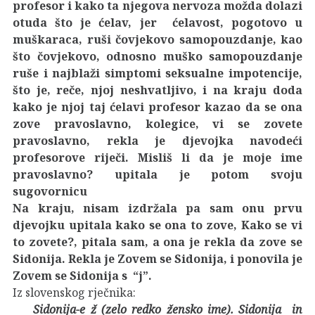
profesor i kako ta njegova nervoza možda dolazi
otuda što je ćelav, jer ćelavost, pogotovo u
muškaraca, ruši čovjekovo samopouzdanje, kao
što čovjekovo, odnosno muško samopouzdanje
ruše i najblaži simptomi seksualne impotencije,
što je, reče, njoj neshvatljivo, i na kraju doda
kako je njoj taj ćelavi profesor kazao da se ona
zove pravoslavno, kolegice, vi se zovete
pravoslavno, rekla je djevojka navodeći
profesorove riječi. Misliš li da je moje ime
pravoslavno? upitala je potom svoju
sugovornicu
Na kraju, nisam izdržala pa sam onu prvu
djevojku upitala kako se ona to zove, Kako se vi
to zovete?, pitala sam, a ona je rekla da zove se
Sidonija. Rekla je Zovem se Sidonija, i ponovila je
Zovem se Sidonija s “j”.
Iz slovenskog rječnika:
Sidonija-e ž (zelo redko žensko ime). Sidonija in