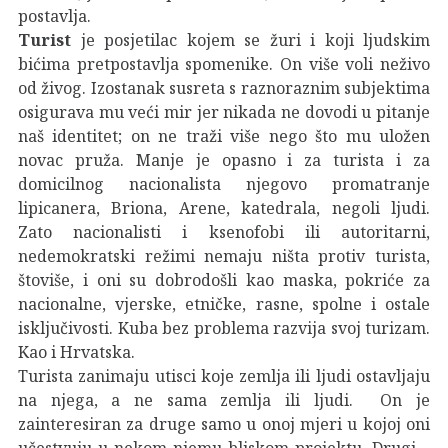
postavlja.
Turist
je posjetilac kojem se žuri i koji ljudskim
bićima pretpostavlja spomenike. On više voli neživo
od živog. Izostanak susreta s raznoraznim subjektima
osigurava mu veći mir jer nikada ne dovodi u pitanje
naš identitet; on ne traži više nego što mu uložen
novac pruža. Manje je opasno i za turista i za
domicilnog nacionalista njegovo promatranje
lipicanera, Briona, Arene, katedrala, negoli ljudi.
Zato nacionalisti i ksenofobi ili autoritarni,
nedemokratski režimi nemaju ništa protiv turista,
štoviše, i oni su dobrodošli kao maska, pokriće za
nacionalne, vjerske, etničke, rasne, spolne i ostale
isključivosti. Kuba bez problema razvija svoj turizam.
Kao i Hrvatska.
Turista zanimaju utisci koje zemlja ili ljudi ostavljaju
na njega, a ne sama zemlja ili ljudi. On je
zainteresiran za druge samo u onoj mjeri u kojoj oni
učestvuju u nekom njemu bliskom projektu. Drugi –