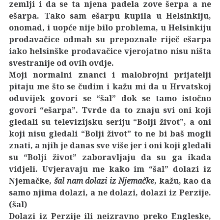
zemlji i da se ta njena padela zove šerpa a ne
ešarpa. Tako sam ešarpu kupila u Helsinkiju,
onomad, i uopće nije bilo problema, u Helsinkiju
prodavačice odmah su prepoznale riječ ešarpa
iako helsinške prodavačice vjerojatno nisu ništa
svestranije od ovih ovdje.
Moji normalni znanci i malobrojni prijatelji
pitaju me što se čudim i kažu mi da u Hrvatskoj
oduvijek govori se “šal” dok se tamo istočno
govori “ešarpa”. Tvrde da to znaju svi oni koji
gledali su televizijsku seriju “Bolji život”, a oni
koji nisu gledali “Bolji život” to ne bi baš mogli
znati, a njih je danas sve više jer i oni koji gledali
su “Bolji život” zaboravljaju da su ga ikada
vidjeli. Uvjeravaju me kako im “šal” dolazi iz
Njemačke,
šal nam dolazi iz Njemačke
, kažu, kao da
samo njima dolazi, a ne dolazi, dolazi iz Perzije.
(šal)
Dolazi iz Perzije ili neizravno preko Engleske,