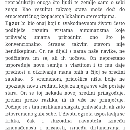
reprodukciju onoga što ljudi te zemlje sami o sebi
znaju. Kao rezultat takvog stava može doći do
etnocentričnog izopačenja lokalnim stereotipima.
Egzot
bi bio onaj koji u svakodnevnom životu često
podliježe raznim vrstama automatizma koje
prihvaća; smatra prirodnim ono što je
konvencionalno. Stranac takvim stavom nije
hendikepiran. On ne dijeli s nama naše navike, ne
podčinjava im se, ali ih uočava. On neprestano
uspoređuje novu zemlju s vlastitom i to mu daje
prednost u otkrivanju mana onih u čijoj se sredini
zatekao. S vremenom, pridošlica ništa bolje ne
upoznaje novu sredinu, koja za njega sve više postaje
stara. On se toj nekada novoj sredini prilagođuje,
prelazi preko razlika, ili ih više ne primjećuje.
Počinje se s tim razlikama slagati, prihvaća ih, ali zato
istovremeno gubi sebe. U životu egzota uspostavlja se
krhka, čak i shizoidna ravnoteža između
iznenađenosti i prisnosti, između distanciranja i