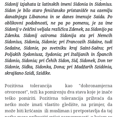
Sidonij izjahata iz latinskih imeni Sidonia in Sidonius.
Sidon je bilo staro feničansko pristanišče na ozemlju
današnjega Libanona in se danes imenuje Saida. Po
oblikovni podobnosti, ne pa po pomenu, je za ime
Sidonij v češčini veljala rezličica Zdenek, za Sidonijo pa
Zdenka. Sidonij oziroma Sidonija sta pri Nemcih
Sidonius, Sidonia, Sidonie; pri Francozih Sidaine, tudi
Sedaine, Sidonie, po svetniku kraj Saint-Saëns; pri
Poljakih Sydoniusz, Sydonia; pri Italijanih in Špancih
Sidonio, Sidonia; pri Čehih Sidon, Sid, Sidonek, Don ter
Sidonie, Sidka, Sidonka, Dona; pri Madžarih Szidónia,
skrajšano Szidi, Szidike.
Pozitivna tolerancija kao "dobronamjerna
otvorenost", teži ka pomirenju dva stava koje je inače
teško pomiriti. Pozitivna tolerancija prihvaća da
netko može imati vlastito gledište, na primjer, da
može biti kršćanin ili musliman i pretpostavlja da taj
netko mora prihvatiti svijet raznovrsnosti, u kojem su