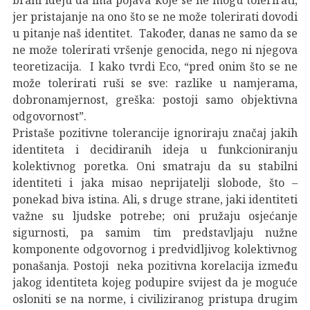
jer pristajanje na ono što se ne može tolerirati dovodi
u pitanje naš identitet. Također, danas ne samo da se
ne može tolerirati vršenje genocida, nego ni njegova
teoretizacija. I kako tvrdi Eco, “pred onim što se ne
može tolerirati ruši se sve: razlike u namjerama,
dobronamjernost, greška: postoji samo objektivna
odgovornost”.
Pristaše pozitivne tolerancije ignoriraju značaj jakih
identiteta i decidiranih ideja u funkcioniranju
kolektivnog poretka. Oni smatraju da su stabilni
identiteti i jaka misao neprijatelji slobode, što –
ponekad biva istina. Ali, s druge strane, jaki identiteti
važne su ljudske potrebe; oni pružaju osjećanje
sigurnosti, pa samim tim predstavljaju nužne
komponente odgovornog i predvidljivog kolektivnog
ponašanja. Postoji neka pozitivna korelacija između
jakog identiteta kojeg podupire svijest da je moguće
osloniti se na norme, i civiliziranog pristupa drugim