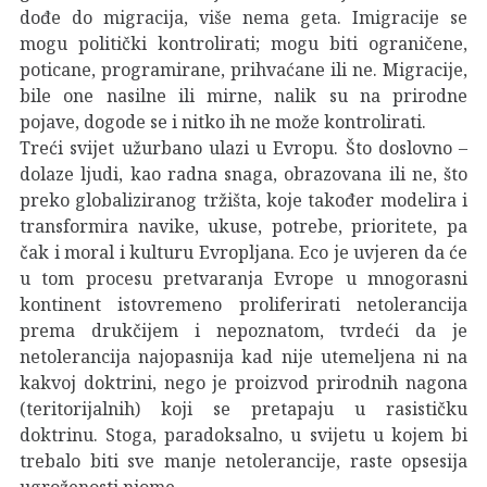
dođe do migracija, više nema geta. Imigracije se
mogu politički kontrolirati; mogu biti ograničene,
poticane, programirane, prihvaćane ili ne. Migracije,
bile one nasilne ili mirne, nalik su na prirodne
pojave, dogode se i nitko ih ne može kontrolirati.
Treći svijet užurbano ulazi u Evropu. Što doslovno –
dolaze ljudi, kao radna snaga, obrazovana ili ne, što
preko globaliziranog tržišta, koje također modelira i
transformira navike, ukuse, potrebe, prioritete, pa
čak i moral i kulturu Evropljana. Eco je uvjeren da će
u tom procesu pretvaranja Evrope u mnogorasni
kontinent istovremeno proliferirati netolerancija
prema drukčijem i nepoznatom, tvrdeći da je
netolerancija najopasnija kad nije utemeljena ni na
kakvoj doktrini, nego je proizvod prirodnih nagona
(teritorijalnih) koji se pretapaju u rasističku
doktrinu. Stoga, paradoksalno, u svijetu u kojem bi
trebalo biti sve manje netolerancije, raste opsesija
ugroženosti njome.