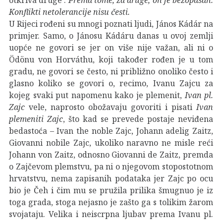
Konflikti netolerancije nisu česti.
U Rijeci rođeni su mnogi poznati ljudi, János Kádár na
primjer. Samo, o Jánosu Kádáru danas u ovoj zemlji
uopće ne govori se jer on više nije važan, ali ni o
Ödönu von Horváthu, koji također rođen je u tom
gradu, ne govori se često, ni približno onoliko često i
glasno koliko se govori o, recimo, Ivanu Zajcu za
kojeg svaki put napomenu kako je plemenit,
Ivan pl.
Zajc
vele, naprosto obožavaju govoriti i pisati
Ivan
plemeniti Zajc
, što kad se prevede postaje neviđena
bedastoća – Ivan the noble Zajc, Johann adelig Zaitz,
Giovanni nobile Zajc, ukoliko naravno ne misle reći
Johann von Zaitz, odnosno Giovanni de Zaitz, premda
o Zajčevom plemstvu, pa ni o njegovom stopostotnom
hrvatstvu, nema zapisanih podataka jer Zajc po ocu
bio je Čeh i čim mu se pružila prilika šmugnuo je iz
toga grada, stoga nejasno je zašto ga s tolikim žarom
svojataju. Velika i neiscrpna ljubav prema Ivanu pl.