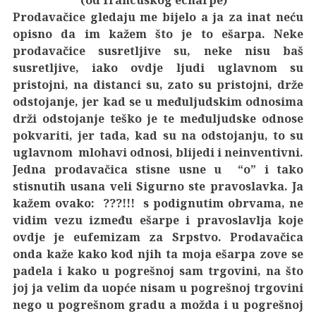
Prodavačice gledaju me bijelo a ja za inat neću
opisno da im kažem što je to ešarpa. Neke
prodavačice susretljive su, neke nisu baš
susretljive, iako ovdje ljudi uglavnom su
pristojni, na distanci su, zato su pristojni, drže
odstojanje, jer kad se u međuljudskim odnosima
drži odstojanje teško je te međuljudske odnose
pokvariti, jer tada, kad su na odstojanju, to su
uglavnom mlohavi odnosi, blijedi i neinventivni.
Jedna prodavačica stisne usne u “o” i tako
stisnutih usana veli Sigurno ste pravoslavka. Ja
kažem ovako: ???!!! s podignutim obrvama, ne
vidim vezu između ešarpe i pravoslavlja koje
ovdje je eufemizam za Srpstvo. Prodavačica
onda kaže kako kod njih ta moja ešarpa zove se
padela i kako u pogrešnoj sam trgovini, na što
joj ja velim da uopće nisam u pogrešnoj trgovini
nego u pogrešnom gradu a možda i u pogrešnoj