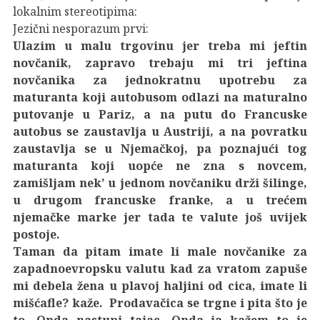
lokalnim stereotipima:
Jezični nesporazum prvi:
Ulazim u malu trgovinu jer treba mi jeftin
novčanik, zapravo trebaju mi tri jeftina
novčanika za jednokratnu upotrebu za
maturanta koji autobusom odlazi na maturalno
putovanje u Pariz, a na putu do Francuske
autobus se zaustavlja u Austriji, a na povratku
zaustavlja se u Njemačkoj, pa poznajući tog
maturanta koji uopće ne zna s novcem,
zamišljam nek’ u jednom novčaniku drži šilinge,
u drugom francuske franke, a u trećem
njemačke marke jer tada te valute još uvijek
postoje.
Taman da pitam imate li male novčanike za
zapadnoevropsku valutu kad za vratom zapuše
mi debela žena u plavoj haljini od cica, imate li
mišćafle? kaže. Prodavačica se trgne i pita što je
to. Onda nastupi tajac. Onda ja kažem to je