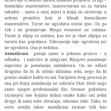
domicilno stanovništvo, zainteresirani su za turista
također – samo u onoj mjeri u kojoj on učestvuje u
nekom projektu koji je blizak domicilnom
stanovništvu. Turist ne ugrožava status quo. On ga
čak i ne primjećuje. Njega stvarnost ne zanima.
Turist je slijep za suštinu, kao što je vlast slijepa za
turista kao pojedinca. Tolerancija nije ugrožena jer
ne ugrožava. Ona je nebitna.
Asimilirani
putuje samo u jednom pravcu – u
odlasku, i najčešće je imigrant. Njegovo ponašanje
suprotno je ponašanju asimilatora. On ne odlazi
drugima da bi ih učinio sličnima sebi, nego da bi
postao onakav kakvi su oni. Varijanta ovog procesa je
ona pri kojoj asimilacija ne zahvaća čitav život nego
samo njegov profesionalni dio. Stranac pokušava
razumjeti one kojima dolazi onako kako oni jedni
druge ili sami sebe shvaćaju, odnosno vide. Tako, tu
novu zemlju takav asimilirani stranac vidi kao