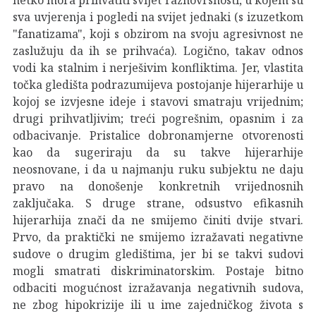
sva uvjerenja i pogledi na svijet jednaki (s izuzetkom
"fanatizama", koji s obzirom na svoju agresivnost ne
zaslužuju da ih se prihvaća). Logično, takav odnos
vodi ka stalnim i nerješivim konfliktima. Jer, vlastita
točka gledišta podrazumijeva postojanje hijerarhije u
kojoj se izvjesne ideje i stavovi smatraju vrijednim;
drugi prihvatljivim; treći pogrešnim, opasnim i za
odbacivanje. Pristalice dobronamjerne otvorenosti
kao da sugeriraju da su takve hijerarhije
neosnovane, i da u najmanju ruku subjektu ne daju
pravo na donošenje konkretnih vrijednosnih
zaključaka. S druge strane, odsustvo efikasnih
hijerarhija znači da ne smijemo činiti dvije stvari.
Prvo, da praktički ne smijemo izražavati negativne
sudove o drugim gledištima, jer bi se takvi sudovi
mogli smatrati diskriminatorskim. Postaje bitno
odbaciti mogućnost izražavanja negativnih sudova,
ne zbog hipokrizije ili u ime zajedničkog života s