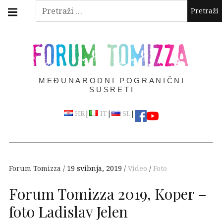
Skip
Main
Pretraži:
navigation
to
Menu
content
FORUM TOMIZZA
MEĐUNARODNI POGRANIČNI
SUSRETI
|
|
|
HR
IT
SL
Forum Tomizza
19 svibnja, 2019
Video
Foto
Forum Tomizza 2019, Koper –
foto Ladislav Jelen