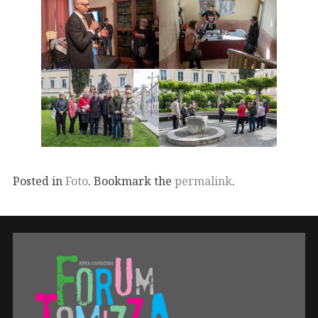
Posted in
Foto
. Bookmark the
permalink
.