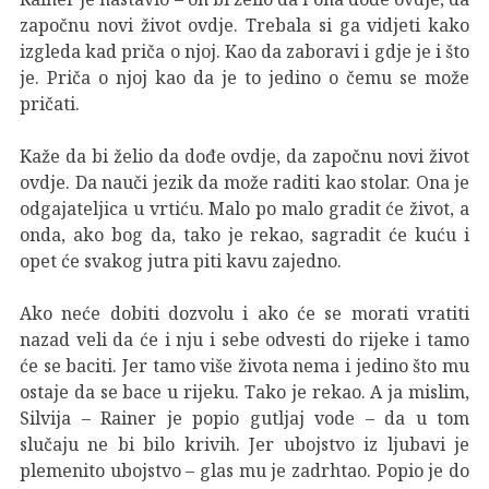
započnu novi život ovdje. Trebala si ga vidjeti kako
izgleda kad priča o njoj. Kao da zaboravi i gdje je i što
je. Priča o njoj kao da je to jedino o čemu se može
pričati.
Kaže da bi želio da dođe ovdje, da započnu novi život
ovdje. Da nauči jezik da može raditi kao stolar. Ona je
odgajateljica u vrtiću. Malo po malo gradit će život, a
onda, ako bog da, tako je rekao, sagradit će kuću i
opet će svakog jutra piti kavu zajedno.
Ako neće dobiti dozvolu i ako će se morati vratiti
nazad veli da će i nju i sebe odvesti do rijeke i tamo
će se baciti. Jer tamo više života nema i jedino što mu
ostaje da se bace u rijeku. Tako je rekao. A ja mislim,
Silvija – Rainer je popio gutljaj vode – da u tom
slučaju ne bi bilo krivih. Jer ubojstvo iz ljubavi je
plemenito ubojstvo – glas mu je zadrhtao. Popio je do