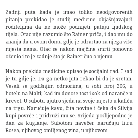
Zadnji puta kada je imao toliko neodgovorenih
pitanja prekidao je studij medicine objašnjavajući
roditeljima da ne može podnijeti patnju ljudskog
tijela. Otac nije razumio što Rainer priča, i dao mu do
znanja da u ovom domu gdje je odrastao za njega više
mjesta nema. Otac se nakon majčine smrti ponovno
oženio i to je zadnje što je Rainer čuo o njemu.
Nakon prekida medicine upisao je socijalni rad. I sad
je tu gdje je. Da ga netko pita rekao bi da je sretan.
Veseli se godišnjim odmorima, u sobi broj 206, u
hotelu na Malti; kad im donose tost i sok od naranče u
krevet. U subotu ujutro sjeda na svoje mjesto u kafiću
na trgu. Naručuje kavu, čita novine i čeka da Silvija
kupi povrće i pridruži mu se. Srijeda poslijepodne je
dan za kuglanje. Subotom navečer naručuju litru
Rosea, njihovog omiljenog vina, u njihovom