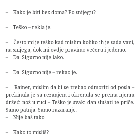
– Kako je biti bez doma? Po snijegu?
– Teško – rekla je.
– Često mi je teško kad mislim koliko ih je sada vani,
na snijegu, dok mi ovdje pravimo večeru i jedemo.
– Da. Sigurno nije lako.
– Da. Sigurno nije – rekao je.
– Rainer, mislim da bi se trebao odmoriti od posla –
prekinula je sa rezanjem i okrenula se prema njemu
držeći nož u ruci – Teško je svaki dan slušati te priče.
Samo patnja. Samo razaranje.
– Nije baš tako.
– Kako to misliš?