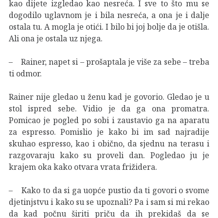
kao dijete izgledao kao nesreća. I sve to što mu se
dogodilo uglavnom je i bila nesreća, a ona je i dalje
ostala tu. A mogla je otići. I bilo bi joj bolje da je otišla.
Ali ona je ostala uz njega.
– Rainer, napet si – prošaptala je više za sebe – treba
ti odmor.
Rainer nije gledao u ženu kad je govorio. Gledao je u
stol ispred sebe. Vidio je da ga ona promatra.
Pomicao je pogled po sobi i zaustavio ga na aparatu
za espresso. Pomislio je kako bi im sad najradije
skuhao espresso, kao i obično, da sjednu na terasu i
razgovaraju kako su proveli dan. Pogledao ju je
krajem oka kako otvara vrata frižidera.
– Kako to da si ga uopće pustio da ti govori o svome
djetinjstvu i kako su se upoznali? Pa i sam si mi rekao
da kad počnu širiti priču da ih prekidaš da se