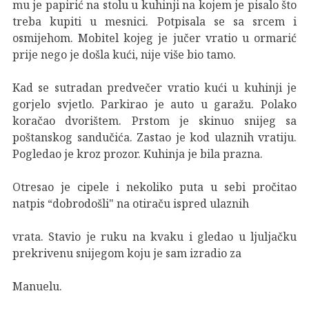
mu je papirić na stolu u kuhinji na kojem je pisalo što
treba kupiti u mesnici. Potpisala se sa srcem i
osmijehom. Mobitel kojeg je jučer vratio u ormarić
prije nego je došla kući, nije više bio tamo.
Kad se sutradan predvečer vratio kući u kuhinji je
gorjelo svjetlo. Parkirao je auto u garažu. Polako
koračao dvorištem. Prstom je skinuo snijeg sa
poštanskog sandučića. Zastao je kod ulaznih vratiju.
Pogledao je kroz prozor. Kuhinja je bila prazna.
Otresao je cipele i nekoliko puta u sebi pročitao
natpis “dobrodošli" na otiraču ispred ulaznih
vrata. Stavio je ruku na kvaku i gledao u ljuljačku
prekrivenu snijegom koju je sam izradio za
Manuelu.