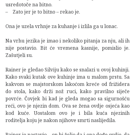
usredotoče na bitno.
– Zato jer je to bitno – rekao je.
Ona je uzela vrhnje za kuhanje i izlila ga u lonac.
Na vrhu jezika je imao i nekoliko pitanja za nju, ali ih
nije postavio. Bit će vremena kasnije, pomislio je.
Zašutjeli su.
Rainer je gledao Silviju kako se snalazi u ovoj kuhinji.
Kako svaki kutak ove kuhinje ima u malom prstu. Sa
kakvom se majstorskom lakoćom kreće od frižidera
do stola, kako drži nož ruci, kako pravilno siječe
povrće. Čovjek bi kad je gleda mogao sa sigurnošću
reći, ovo je njezin dom. Ova se žena ovdje osjeća kao
kod kuće. Uostalom ovo je i bila kuća njezinih
roditelja koju je nakon njihove smrti naslijedila.
Rainer je nastavio – on bi želio da i ona dođe ovdje, da