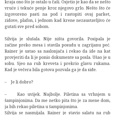
kraja ono što je ostalo u čaši. Osjetio je kao da se nešto
vruće i tekuće penje kroz njegovo grlo. Nešto što će
izgovoreno pasti na pod i rastopiti ovaj parket,
zidove, plafon, i jednom kad krene nezaustavljivo će
gutati sve pred sobom.
Silvija je slušala. Nije ništa govorila. Posipala je
začine preko mesa i stavila posudu u zagrijanu peć.
Rainer je ustao sa naslonjača i rekao da ide na kat
provjeriti da li je ponio dokumente sa posla. Ušao je u
sobu. Sjeo na rub kreveta i prekrio glavu rukama.
Kad je večera bila gotova pozvala ga je da siđe.
– Je li dobro?
– Kao uvijek. Najbolje. Piletina sa vrhnjem u
šampinjonima. Da me netko pita što je za mene dom,
ja bih rekao piletina u šampinjonima.
Silvija se nasmijala. Rainer je stavio salatu na rub