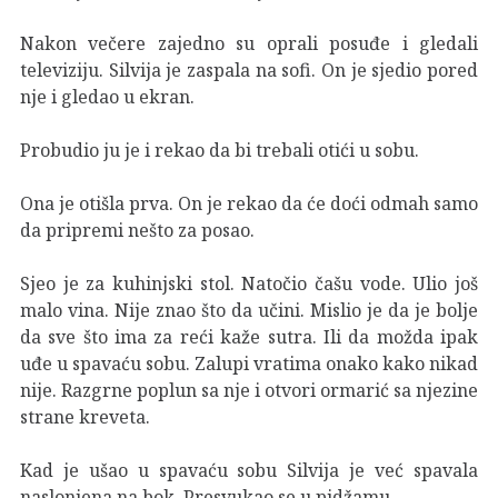
Nakon večere zajedno su oprali posuđe i gledali
televiziju. Silvija je zaspala na sofi. On je sjedio pored
nje i gledao u ekran.
Probudio ju je i rekao da bi trebali otići u sobu.
Ona je otišla prva. On je rekao da će doći odmah samo
da pripremi nešto za posao.
Sjeo je za kuhinjski stol. Natočio čašu vode. Ulio još
malo vina. Nije znao što da učini. Mislio je da je bolje
da sve što ima za reći kaže sutra. Ili da možda ipak
uđe u spavaću sobu. Zalupi vratima onako kako nikad
nije. Razgrne poplun sa nje i otvori ormarić sa njezine
strane kreveta.
Kad je ušao u spavaću sobu Silvija je već spavala
naslonjena na bok. Presvukao se u pidžamu.