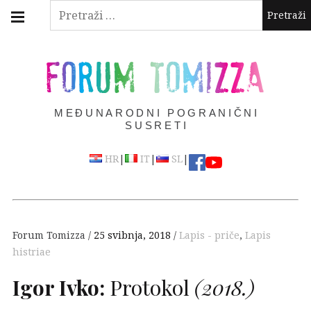
Skip
Main
Pretraži:
navigation
to
Menu
content
FORUM TOMIZZA
MEĐUNARODNI POGRANIČNI
SUSRETI
|
|
|
HR
IT
SL
Forum Tomizza
25 svibnja, 2018
Lapis - priče
,
Lapis
histriae
Igor Ivko:
Protokol
(2018.)