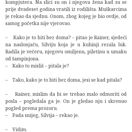
kompjutera. Na slici su on i njegova žena kad su se
prije dvadeset godina vratili iz rodilišta. Muškarcima
je rekao da sjednu. Onom, zbog kojeg je bio ovdje, od
samog početka nije vjerovao.
– Kako je to biti bez doma? – pitao je Rainer, sjedeći
na naslonjaču, Silviju koja je u kuhinji rezala luk.
Radila je večeru, njegovu omiljenu, piletinu u umaku
od šampinjona.
– Kako to misliš – pitala je?
– Tako, kako je to biti bez doma, jesi se kad pitala?
– Rainer, mislim da bi se trebao malo odmoriti od
posla – pogledala ga je. On je gledao nju i skrenuo
pogled prema prozoru.
– Pada snijeg, Silvija – rekao je.
– Vidim.