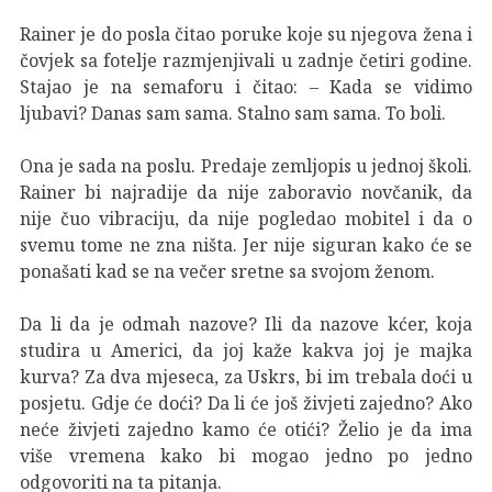
Rainer je do posla čitao poruke koje su njegova žena i
čovjek sa fotelje razmjenjivali u zadnje četiri godine.
Stajao je na semaforu i čitao: – Kada se vidimo
ljubavi? Danas sam sama. Stalno sam sama. To boli.
Ona je sada na poslu. Predaje zemljopis u jednoj školi.
Rainer bi najradije da nije zaboravio novčanik, da
nije čuo vibraciju, da nije pogledao mobitel i da o
svemu tome ne zna ništa. Jer nije siguran kako će se
ponašati kad se na večer sretne sa svojom ženom.
Da li da je odmah nazove? Ili da nazove kćer, koja
studira u Americi, da joj kaže kakva joj je majka
kurva? Za dva mjeseca, za Uskrs, bi im trebala doći u
posjetu. Gdje će doći? Da li će još živjeti zajedno? Ako
neće živjeti zajedno kamo će otići? Želio je da ima
više vremena kako bi mogao jedno po jedno
odgovoriti na ta pitanja.