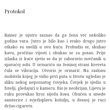
Protokol
Rainer je ujutro saznao da ga žena već nekoliko
godina vara. Jutro je bilo kao i svako drugo jutro
otkako su uselili u ovu kuću. Probudio se, skuhao
kavu, pročitao vijesti i obukao se za posao. Prije
izlaska iz kuće sjetio se da je zaboravio novčanik u
spavaćoj sobi. U ormariću na ženinoj strani kreveta
čula se vibracija. Otvorio je ormarić. Na zaslonu
mobitela kojeg je vidio prvi puta u životu ugledao je
sliku nekog nepoznatog čovjeka. Čovjek je sjedio u
fotelji, gledajući u kameru. Bio je neobrijan. Lijevu je
ruku provukao kroz sijedu kosu. Obučen u smeđe
samterice i svjetloplavu košulju, u desnoj je ruci
držao cigaretu.