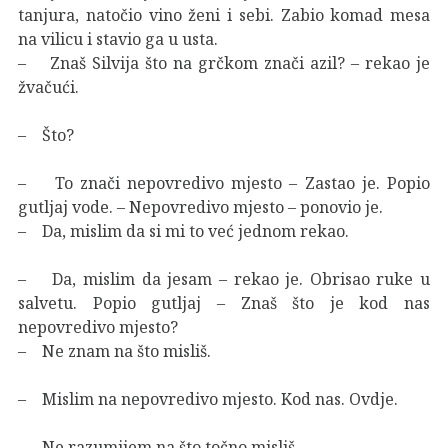
tanjura, natočio vino ženi i sebi. Zabio komad mesa
na vilicu i stavio ga u usta.
– Znaš Silvija što na grčkom znači azil? – rekao je
žvačući.
– Što?
– To znači nepovredivo mjesto – Zastao je. Popio
gutljaj vode. – Nepovredivo mjesto – ponovio je.
– Da, mislim da si mi to već jednom rekao.
– Da, mislim da jesam – rekao je. Obrisao ruke u
salvetu. Popio gutljaj – Znaš što je kod nas
nepovredivo mjesto?
– Ne znam na što misliš.
– Mislim na nepovredivo mjesto. Kod nas. Ovdje.
– Ne razumijem na što točno misliš.