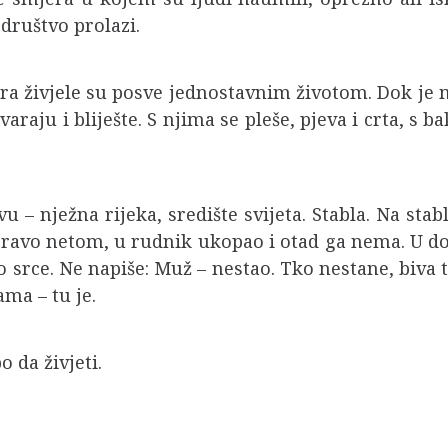
društvo prolazi.
ra živjele su posve jednostavnim životom. Dok je ma
araju i bliješte. S njima se pleše, pjeva i crta, s ba
vu – nježna rijeka, središte svijeta. Stabla. Na st
upravo netom, u rudnik ukopao i otad ga nema. U d
srce. Ne napiše: Muž – nestao. Tko nestane, biva t
ama – tu je.
 da živjeti.