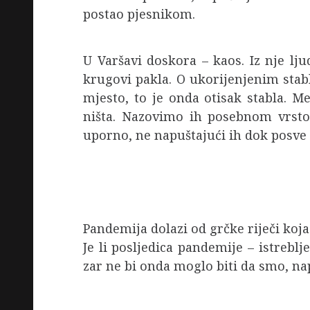
postao pjesnikom.
U Varšavi doskora – kaos. Iz nje lju
krugovi pakla. O ukorijenjenim stabl
mjesto, to je onda otisak stabla. M
ništa. Nazovimo ih posebnom vrstom
uporno, ne napuštajući ih dok posve
Pandemija dolazi od grčke riječi koja 
Je li posljedica pandemije – istreblj
zar ne bi onda moglo biti da smo, na