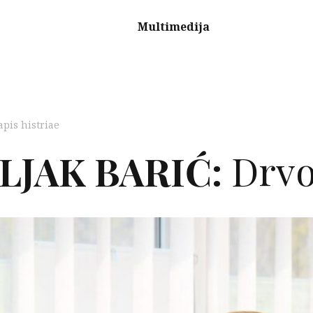
Multimedija
apis histriae
LJAK
BARIĆ
:
Drvo