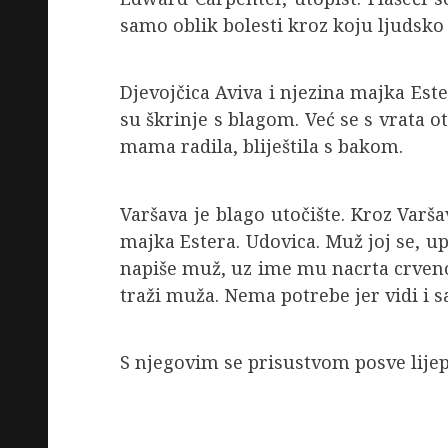
samo oblik bolesti kroz koju ljudsko 
Djevojčica Aviva i njezina majka Este
su škrinje s blagom. Već se s vrata otv
mama radila, bliještila s bakom.
Varšava je blago utočište. Kroz Varša
majka Estera. Udovica. Muž joj se, 
napiše muž, uz ime mu nacrta crveno 
traži muža. Nema potrebe jer vidi i s
S njegovim se prisustvom posve lijepo