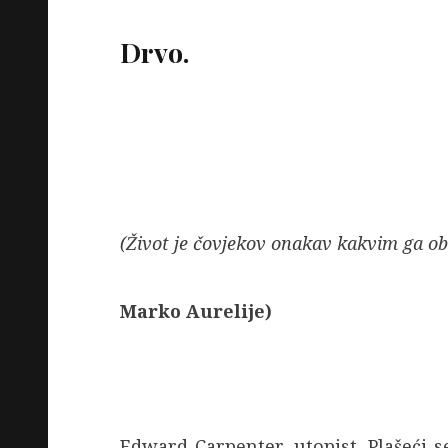
Drvo.
(Život je čovjekov onakav kakvim ga obl
Marko Aurelije)
Edward Carpenter, utopist. Plašeći s