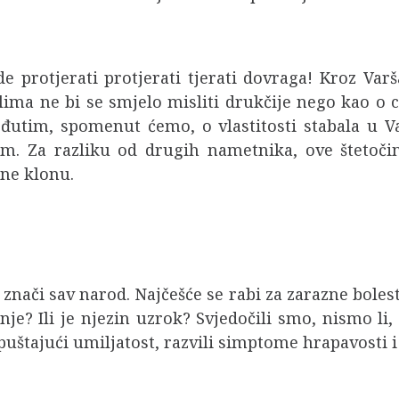
de protjerati protjerati tjerati dovraga! Kroz Var
ima ne bi se smjelo misliti drukčije nego kao o cj
eđutim, spomenut ćemo, o vlastitosti stabala u 
. Za razliku od drugih nametnika, ove štetočine
 ne klonu.
znači sav narod. Najčešće se rabi za zarazne bolesti
enje? Ili je njezin uzrok? Svjedočili smo, nismo l
puštajući umiljatost, razvili simptome hrapavosti 