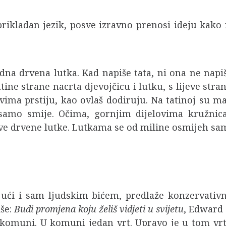
prikladan jezik, posve izravno prenosi ideju kako
edna drvena lutka. Kad napiše tata, ni ona ne napi
tine strane nacrta djevojčicu i lutku, s lijeve stra
ma prstiju, kao ovlaš dodiruju. Na tatinoj su maji
 samo smije. Očima, gornjim dijelovima kružnica,
ove drvene lutke. Lutkama se od miline osmijeh sam
jući i sam ljudskim bićem, predlaže konzervativn
še:
Budi promjena koju želiš vidjeti u svijetu
, Edward 
komuni. U komuni jedan vrt. Upravo je u tom vrt