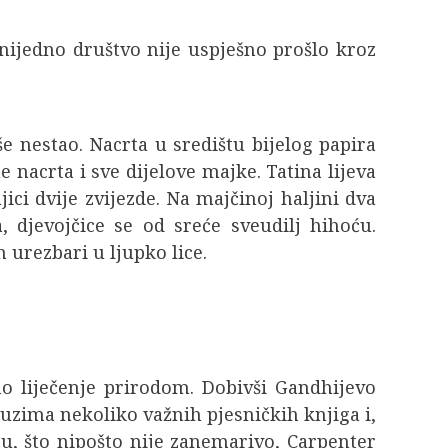
 nijedno društvo nije uspješno prošlo kroz
še nestao. Nacrta u središtu bijelog papira
ne nacrta i sve dijelove majke. Tatina lijeva
ci dvije zvijezde. Na majčinoj haljini dva
 djevojčice se od sreće sveudilj hihoću.
 urezbari u ljupko lice.
o liječenje prirodom. Dobivši Gandhijevo
uzima nekoliko važnih pjesničkih knjiga i,
u, što nipošto nije zanemarivo, Carpenter