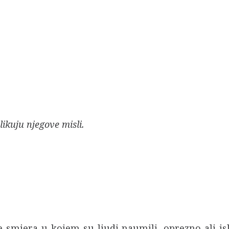
ikuju njegove misli.
e smjera u kojem su ljudi naumili, oprezno ali isk