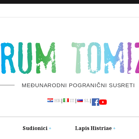
ORUM TOMI
MEĐUNARODNI POGRANIČNI SUSRETI
|
|
|
HR
IT
SL
Sudionici
Lapis Histriae