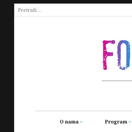
Pretraži:
Skip
to
content
F
Main
navigation
O nama
Program