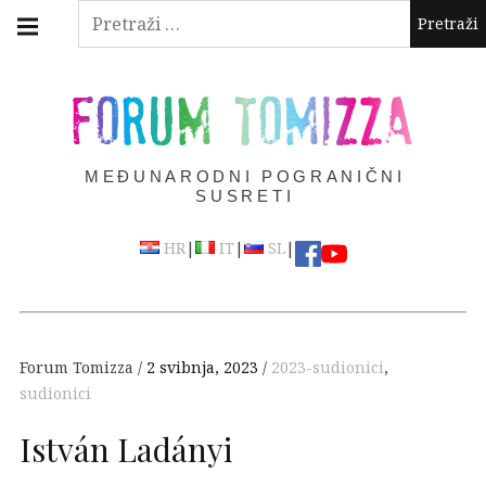
Skip
Main
Pretraži:
navigation
to
Menu
content
FORUM TOMIZZA
MEĐUNARODNI POGRANIČNI
SUSRETI
|
|
|
HR
IT
SL
Forum Tomizza
2 svibnja, 2023
2023-sudionici
,
sudionici
István Ladányi