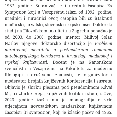
1987. godine. Suosnivač je i urednik časopisa Ex
Symposion koji u Veszprému izlazi od 1992. godine,
urednici i suradnici ovog časopisa bili su istaknuti
mađarski, hrvatski, slovenski i srpski pisci. Doktorski
studij na Filozofskom fakultetu u Zagrebu pohađao je
od 2003. do 2006. godine, mentor: Milivoj Solar.
Naslov njegove doktorske disertacije je
Problemi
narativnog identiteta u postmodernim romanima
autobiografskoga karaktera u hrvatskoj, mađarskoj i
srpskoj književnosti
. Docent je na Panonskom
sveučilištu u Veszprému na Fakultetu za modernu
filologiju i društvene znanosti, te organizator i
moderator brojnih književnih konferencija i susreta.
Objavio je zbirku pjesama pod pseudonimom Kávai
M., tri zbirke eseja, književnih kritika i studija. Ove,
2023. godine izašla mu je monografija o vrlo
utjecajnom novosadskom mađarskom književnom
časopisu Új symposion, koji je izlazio počev od 1965.