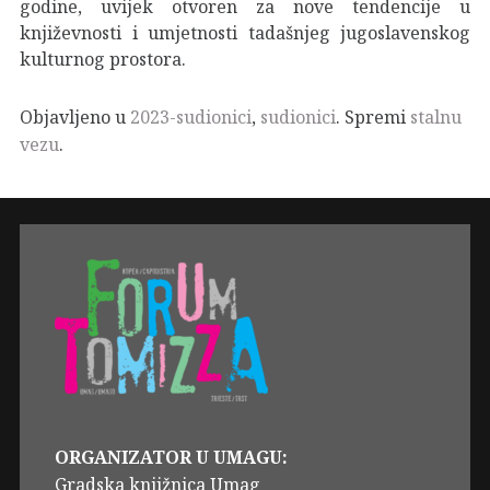
godine, uvijek otvoren za nove tendencije u
književnosti i umjetnosti tadašnjeg jugoslavenskog
kulturnog prostora.
Objavljeno u
2023-sudionici
,
sudionici
. Spremi
stalnu
vezu
.
ORGANIZATOR U UMAGU:
Gradska knjižnica Umag