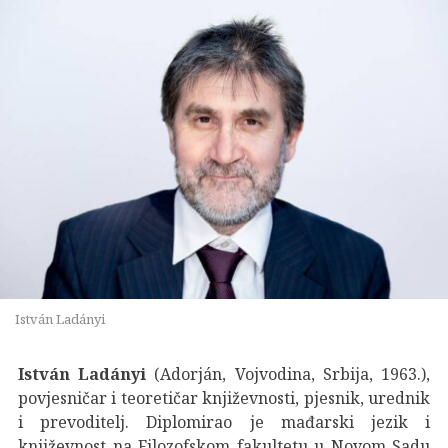
István Ladányi
István Ladányi
(Adorján, Vojvodina, Srbija, 1963.),
povjesničar i teoretičar književnosti, pjesnik, urednik
i prevoditelj. Diplomirao je mađarski jezik i
književnost na Filozofskom fakultetu u Novom Sadu