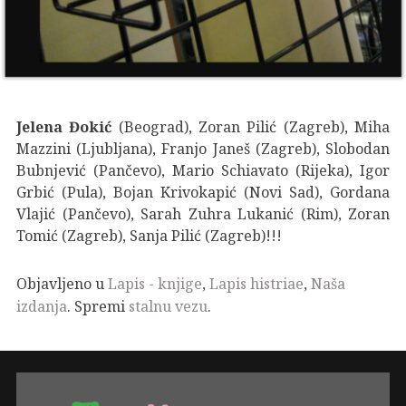
Jelena Đokić
(Beograd), Zoran Pilić (Zagreb), Miha
Mazzini (Ljubljana), Franjo Janeš (Zagreb), Slobodan
Bubnjević (Pančevo), Mario Schiavato (Rijeka), Igor
Grbić (Pula), Bojan Krivokapić (Novi Sad), Gordana
Vlajić (Pančevo), Sarah Zuhra Lukanić (Rim), Zoran
Tomić (Zagreb), Sanja Pilić (Zagreb)!!!
Objavljeno u
Lapis - knjige
,
Lapis histriae
,
Naša
izdanja
. Spremi
stalnu vezu
.