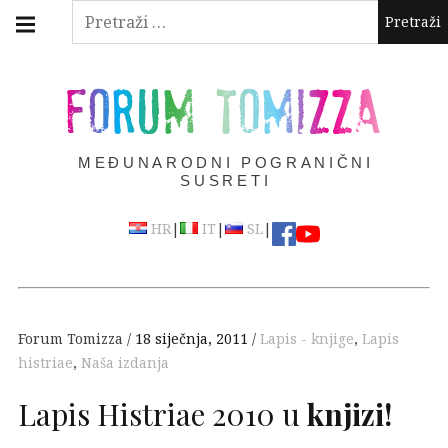
Skip
Main
Pretraži:
navigation
to
Menu
content
FORUM TOMIZZA
MEĐUNARODNI POGRANIČNI
SUSRETI
|
|
|
HR
IT
SL
Forum Tomizza
18 siječnja, 2011
Lapis - knjige
,
Lapis
histriae
,
Naša izdanja
Lapis Histriae 2010 u
knjizi!