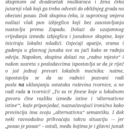
skupinom od dvadesetak muškaraca i žena čeka
jutarnji vlak koji ga treba odvesti do obližnjeg grada na
obećani posao. Dok skupina čeka, iz suprotnog smjera
nailazi vlak pun izbjeglica koji bez zaustavljanja
nastavlja prema Zapadu. Dolazi do uzajamnog
vrijeđanja između izbjeglica i junakove skupine, koje
iniciraju lokalni mladići. Osjećaji apatije, srama i
gađenja u glavnog junaka sve su jači kako se radnja
odvija. Napokon, skupina dolazi na „radno mjesto“ i
nakon susreta s poslodavcima ispostavlja se da je riječ
o još jednoj prevari lokalnih moćnika: naime,
ispostavlja se da su radnici pozvani radi
posla
na
uklanjanju ostataka ruševina tvornice, a ne
radi rada
u
tvornici! „To su te finese koje u lokalnom
govoru čine razliku između istine i ‘alternativne
istine’“, kaže pripovjedač, naznačavajući ironično kako
provincija ima svoju „alternativnu“ semantiku. I dok
neki ravnodušno prihvaćaju takvu situaciju -– jer
„posao je posao“ – ostali, među kojima je i glavni junak