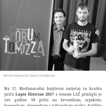
Neven Ušumović, Davor Ivankovac
Na 12. Međunarodni književni natječaj za kratku
priču
Lapis Histriae 2017
s temom LAŽ pristiglo je
ove godine 98 priča na hrvatskom, srpskom,
bosanskom, slovenskom i talijanskom jeziku. Pošiljke