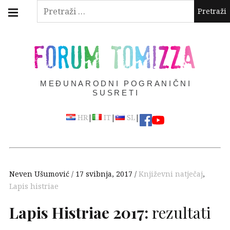
Skip
Main
Pretraži:
navigation
to
Menu
content
FORUM TOMIZZA
MEĐUNARODNI POGRANIČNI
SUSRETI
|
|
|
HR
IT
SL
Neven Ušumović
17 svibnja, 2017
Književni natječaj
,
Lapis histriae
Lapis Histriae 2017:
rezultati