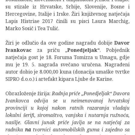
su stizale iz Hrvatske, Srbije, Slovenije, Bosne i
Hercegovine, Italije i Irske. Žiri književnog natječaja
Lapis Histriae 2017 činili su pisci Laura Marchig,
Marko Sosič i Tea Tulić.
Žiri je odlučio da ove godine nagradu dobije
Davor
Ivankovac
za priču „
Ponedjeljak“
. Pobjednik
natječaja gost je 18. Foruma Tomizza u Umagu, gdje
mu je 19. 5. nagrada svečano uručena. Nagrađeni
autor dobio je 8.000,00 kuna (donacija umaške tvrtke
SIPRO d.o.o.) i artefakt kipara Ljube de Karine.
Obrazloženje žirija:
Radnja priče „Ponedjeljak“ Davora
Ivankovca odvija se u neimenovanoj hrvatskoj
provinciji u kojoj nakon ratnih razaranja vladaju
lokalni šerifi, siromaštvo, vanjska i nutarnja ružnoća,
nasilje. Glavni junak priče javlja se na natječaj za
radnika
na
tvornici automobilskih guma i zajedno sa