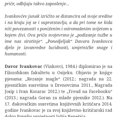
priče, odbijaju takvo zaposlenje…
Ivankovčev junak izričito se distancira od svoje sredine
i na kraju joj se i suprotstavlja, a da pri tome ne kida
niti povezanosti s poniženim i osiromašenim svijetom u
kojem živi. Ova priča svojevrsno je „podizanje tužbe u
ime nas sirotinje“. „Ponedjeljak“ Davora Ivankovca
djelo je izvanredne lucidnosti, umjetničke snage i
humanosti.
Davor Ivankovac
(Vinkovci, 1984.) diplomirao je na
Filozofskom fakultetu u Osijeku. Objavio je knjige
pjesama:
„
Rezanje magle“ (2012.; nagrada na 22.
pjesničkim susretima u Drenovcima 2011., Nagrada
Josip i Ivan Kozarac 2012.) te
„
Freud na Facebooku“
(2013.; nagrada Goran za mlade pjesnike 2012.). Na
17. đakovačkim susretima književnih kritičara 2014.
godine Ivankovac je za svoj književno-kritičarski rad
dobio Povelju uspješnosti Julija Benešića.