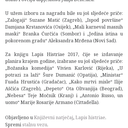
U užem izboru za nagradu bile su još sljedeće priče:
„Zalogaji“ Suzane Matić (Zagreb), „Ispod površine“
Damjana Krstanovića (Osijek), „Mali karneval masnih
maski“ Branka Ćurčića (Sombor) i „Jedina istina u
pokorenom gradu“ Aleksandra Mrđena (Novi Sad).
Za knjigu Lapis Histriae 2017, čije se izdavanje
planira krajem godine, izabrane su još sljedeće priče:
„Božanska komedija“ Vivien Karlović (Rijeka), „U
potrazi za laži“ Šure Dumanić (Opatija), „Ministar“
Fuada Hrustića (Gradačac), „Kako mrtvi misle“ Ilije
Aščića (Zagreb), „Đepeto“ Ota Oltvanjija (Beograd),
„Nebesa“ Teje Močnik (Kranj) i „Antonio Russo, un
uomo“ Marije Rosarije Armano (Cittadella).
Objavljeno u
Književni natječaj
,
Lapis histriae
.
Spremi
stalnu vezu
.