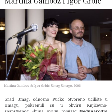
Martina Gamboz i Igor Grbić
Martina Gamboz & Igor Grbić, Umag-Umago, 2006.
Grad Umag, odnosno Pučko otvoreno učilište u
Umagu, pokrenuli su u okviru Književno-
znanstvenog Skupa
Forum Tomizza
Međunarodni