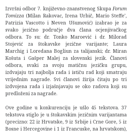
Izvršni odbor 7. književno-znanstvenog Skupa
Forum
Tomizza
(Milan Rakovac, Irena Urbič, Mario Steffe’,
Patrizia Vascotto i Neven Ušumović) izabrao je za
svako jezično područje dva člana ocjenjivačkog
odbora. To su: dr. Tonko Maroević i dr. Milorad
Stojević za štokavske jezične varijante; Laura
Marchig i Loredana Bogliun za talijanski; dr. Miran
Košuta i Gašper Malej za slovenski jezik. Članovi
odbora, svaki za svoju matičnu jezičku grupu,
izdvajaju tri najbolja rada i ističu rad koji smatraju
vrijednim nagrade. Svi članovi žirija čitaju po tri
izdvojena rada i izjašnjavaju se oko radova koji su
predloženi za nagrade.
Ove godine u konkurenciju je ušlo 45 tekstova. 37
tekstova stiglo je u štokavskim jezičnim varijantama
(precizno: 22 iz Hrvatske, 9 iz Srbije i Crne Gore, 5 iz
Bosne i Hercegovine i 1 iz Francuske, na hrvatskom),