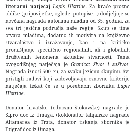
literarni natječaj
Lapis Histriae
. Za kraće prozne
oblike (pripovijetke, oglede, putopise…) dodjeljuje se
novčana nagrada autorima mlađim od 35. godina, za
sva tri jezična područja naše regije. Skup se time
otvara mladima, dodatno ih motivira na književno
stvaralaštvo i izražavanje, kao i na kritičko
promišljanje specifično regionalnih, ali i globalnih
društvenih fenomena aktualne stvarnosti. Tema
ovogodišnjeg natječaja je
Granica: život i suživot
.
Nagrada iznosi 500 eu, za svaku jezičnu skupinu. Svi
pristigli radovi koji zadovoljavaju osnovne kriterije
natječaja tiskat će se u posebnom zborniku
Lapis
Histriae
.
Donator hrvatske (odnosno štokavske) nagrade je
Sipro doo iz Umaga, (ko)donator talijanske nagrade
Altamarea iz Trsta, donator tiskanja zbornika je
Etigraf doo iz Umaga.