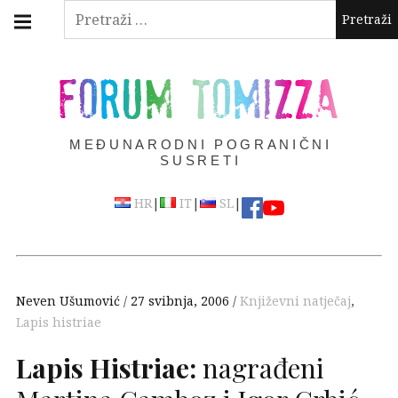
Skip
Main
Pretraži:
navigation
to
Menu
content
FORUM TOMIZZA
MEĐUNARODNI POGRANIČNI
SUSRETI
|
|
|
HR
IT
SL
Neven Ušumović
27 svibnja, 2006
Književni natječaj
,
Lapis histriae
Lapis Histriae:
nagrađeni