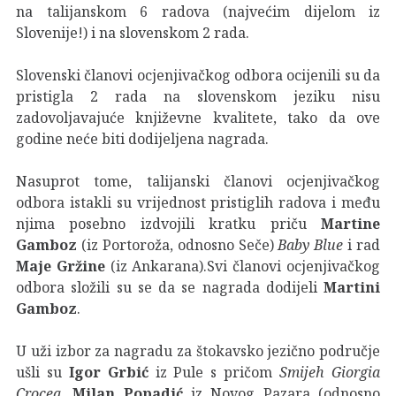
na talijanskom 6 radova (najvećim dijelom iz
Slovenije!) i na slovenskom 2 rada.
Slovenski članovi ocjenjivačkog odbora ocijenili su da
pristigla 2 rada na slovenskom jeziku nisu
zadovoljavajuće književne kvalitete, tako da ove
godine neće biti dodijeljena nagrada.
Nasuprot tome, talijanski članovi ocjenjivačkog
odbora istakli su vrijednost pristiglih radova i među
njima posebno izdvojili kratku priču
Martine
Gamboz
(iz Portoroža, odnosno Seče)
Baby Blue
i rad
Maje Gržine
(iz Ankarana).Svi članovi ocjenjivačkog
odbora složili su se da se nagrada dodijeli
Martini
Gamboz
.
U uži izbor za nagradu za štokavsko jezično područje
ušli su
Igor Grbić
iz Pule s pričom
Smijeh Giorgia
Crocea
,
Milan Popadić
iz Novog Pazara (odnosno