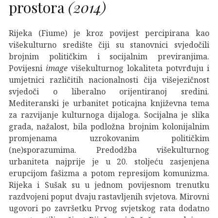
prostora
(2014)
Rijeka (Fiume) je kroz povijest percipirana kao
višekulturno središte čiji su stanovnici svjedočili
brojnim političkim i socijalnim previranjima.
Povijesni
image
višekulturnog lokaliteta potvrđuju i
umjetnici različitih nacionalnosti čija višejezičnost
svjedoči o liberalno orijentiranoj sredini.
Mediteranski je urbanitet poticajna književna tema
za razvijanje kulturnoga dijaloga. Socijalna je slika
grada, nažalost, bila podložna brojnim kolonijalnim
promjenama uzrokovanim političkim
(ne)sporazumima. Predodžba višekulturnog
urbaniteta najprije je u 20. stoljeću zasjenjena
erupcijom fašizma a potom represijom komunizma.
Rijeka i Sušak su u jednom povijesnom trenutku
razdvojeni poput dvaju rastavljenih svjetova. Mirovni
ugovori po završetku Prvog svjetskog rata dodatno