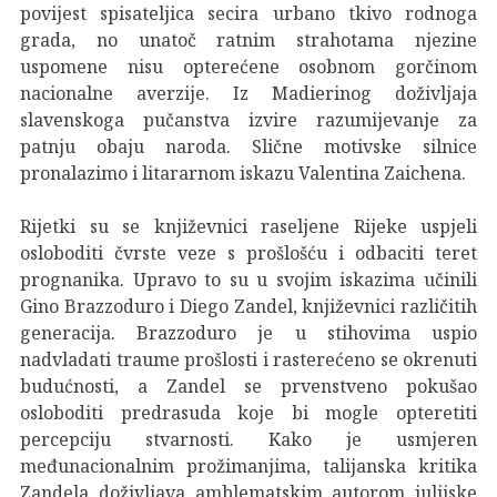
povijest spisateljica secira urbano tkivo rodnoga
grada, no unatoč ratnim strahotama njezine
uspomene nisu opterećene osobnom gorčinom
nacionalne averzije. Iz Madierinog doživljaja
slavenskoga pučanstva izvire razumijevanje za
patnju obaju naroda. Slične motivske silnice
pronalazimo i litararnom iskazu Valentina Zaichena.
Rijetki su se književnici raseljene Rijeke uspjeli
osloboditi čvrste veze s prošlošću i odbaciti teret
prognanika. Upravo to su u svojim iskazima učinili
Gino Brazzoduro i Diego Zandel, književnici različitih
generacija. Brazzoduro je u stihovima uspio
nadvladati traume prošlosti i rasterećeno se okrenuti
budućnosti, a Zandel se prvenstveno pokušao
osloboditi predrasuda koje bi mogle opteretiti
percepciju stvarnosti. Kako je usmjeren
međunacionalnim prožimanjima, talijanska kritika
Zandela doživljava amblematskim autorom julijske