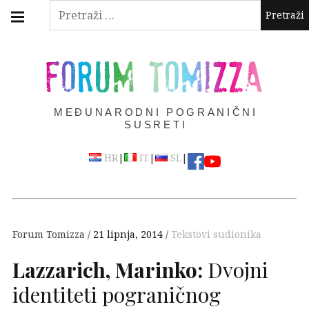
Skip
Main
Pretraži:
navigation
to
Menu
content
FORUM TOMIZZA
MEĐUNARODNI POGRANIČNI
SUSRETI
|
|
|
HR
IT
SL
Forum Tomizza
21 lipnja, 2014
Tekstovi sudionika
Lazzarich, Marinko:
Dvojni
identiteti pograničnog