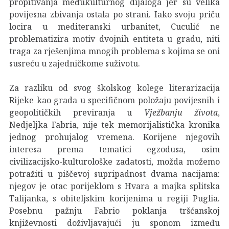
propitivanja međukulturnog dijaloga jer su velika
povijesna zbivanja ostala po strani. Iako svoju priču
locira u mediteranski urbanitet, Cuculić ne
problematizira motiv dvojnih entiteta u gradu, niti
traga za rješenjima mnogih problema s kojima se oni
susreću u zajedničkome suživotu.
Za razliku od svog školskog kolege literarizacija
Rijeke kao grada u specifičnom položaju povijesnih i
geopolitičkih previranja u
Vježbanju života
,
Nedjeljka Fabria, nije tek memorijalistička kronika
jednog prohujalog vremena. Korijene njegovih
interesa prema tematici egzodusa, osim
civilizacijsko-kulturološke zadatosti, možda možemo
potražiti u piščevoj supripadnost dvama nacijama:
njegov je otac porijeklom s Hvara a majka splitska
Talijanka, s obiteljskim korijenima u regiji Puglia.
Posebnu pažnju Fabrio poklanja tršćanskoj
književnosti doživljavajući ju sponom između