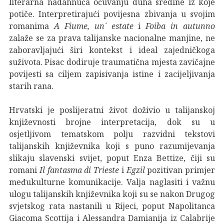
literarna nadahnuća očuvanju duha sredine iz koje
potiče. Interpretirajući povijesna zbivanja u svojim
romanima
A Fiume, un´ estate
i
Foiba in autunno
zalaže se za prava talijanske nacionalne manjine, ne
zaboravljajući širi kontekst i ideal zajedničkoga
suživota. Pisac dodiruje traumatična mjesta zavičajne
povijesti sa ciljem zapisivanja istine i zacijeljivanja
starih rana.
Hrvatski je poslijeratni život doživio u talijanskoj
književnosti brojne interpretacija, dok su u
osjetljivom tematskom polju razvidni tekstovi
talijanskih književnika koji s puno razumijevanja
slikaju slavenski svijet, poput Enza Bettize, čiji su
romani
Il fantasma di Trieste
i
Egzil
pozitivan primjer
međukulturne komunikacije. Valja naglasiti i važnu
ulogu talijanskih književnika koji su se nakon Drugog
svjetskog rata nastanili u Rijeci, poput Napolitanca
Giacoma Scottija i Alessandra Damianija iz Calabrije