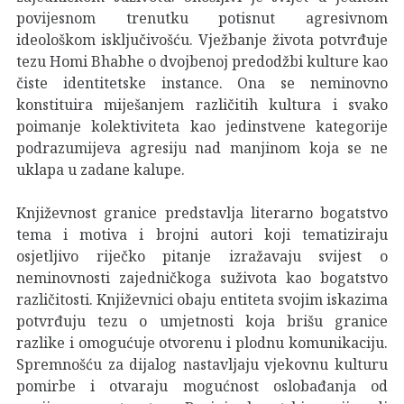
povijesnom trenutku potisnut agresivnom
ideološkom isključivošću. Vježbanje života potvrđuje
tezu Homi Bhabhe o dvojbenoj predodžbi kulture kao
čiste identitetske instance. Ona se neminovno
konstituira miješanjem različitih kultura i svako
poimanje kolektiviteta kao jedinstvene kategorije
podrazumijeva agresiju nad manjinom koja se ne
uklapa u zadane kalupe.
Književnost granice predstavlja literarno bogatstvo
tema i motiva i brojni autori koji tematiziraju
osjetljivo riječko pitanje izražavaju svijest o
neminovnosti zajedničkoga suživota kao bogatstvo
različitosti. Književnici obaju entiteta svojim iskazima
potvrđuju tezu o umjetnosti koja brišu granice
razlike i omogućuje otvorenu i plodnu komunikaciju.
Spremnošću za dijalog nastavljaju vjekovnu kulturu
pomirbe i otvaraju mogućnost oslobađanja od