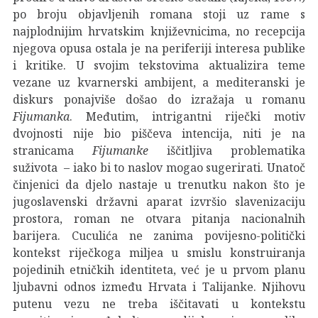
po broju objavljenih romana stoji uz rame s
najplodnijim hrvatskim književnicima, no recepcija
njegova opusa ostala je na periferiji interesa publike
i kritike. U svojim tekstovima aktualizira teme
vezane uz kvarnerski ambijent, a mediteranski je
diskurs ponajviše došao do izražaja u romanu
Fijumanka
. Međutim, intrigantni riječki motiv
dvojnosti nije bio piščeva intencija, niti je na
stranicama
Fijumanke
iščitljiva problematika
suživota – iako bi to naslov mogao sugerirati. Unatoč
činjenici da djelo nastaje u trenutku nakon što je
jugoslavenski državni aparat izvršio slavenizaciju
prostora, roman ne otvara pitanja nacionalnih
barijera. Cuculića ne zanima povijesno-politički
kontekst riječkoga miljea u smislu konstruiranja
pojedinih etničkih identiteta, već je u prvom planu
ljubavni odnos između Hrvata i Talijanke. Njihovu
putenu vezu ne treba iščitavati u kontekstu