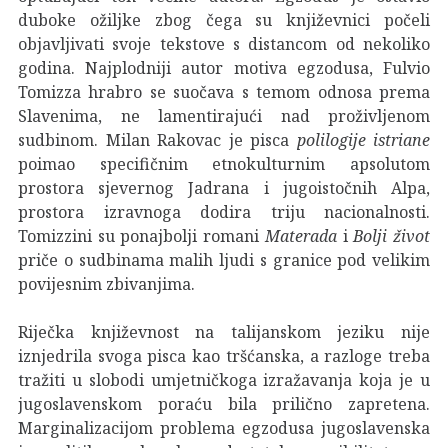
duboke ožiljke zbog čega su književnici počeli
objavljivati svoje tekstove s distancom od nekoliko
godina. Najplodniji autor motiva egzodusa, Fulvio
Tomizza hrabro se suočava s temom odnosa prema
Slavenima, ne lamentirajući nad proživljenom
sudbinom. Milan Rakovac je pisca
polilogije istriane
poimao specifičnim etnokulturnim apsolutom
prostora sjevernog Jadrana i jugoistočnih Alpa,
prostora izravnoga dodira triju nacionalnosti.
Tomizzini su ponajbolji romani
Materada
i
Bolji život
priče o sudbinama malih ljudi s granice pod velikim
povijesnim zbivanjima.
Riječka književnost na talijanskom jeziku nije
iznjedrila svoga pisca kao tršćanska, a razloge treba
tražiti u slobodi umjetničkoga izražavanja koja je u
jugoslavenskom poraću bila prilično zapretena.
Marginalizacijom problema egzodusa jugoslavenska