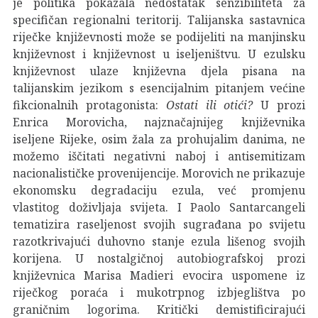
je politika pokazala nedostatak senzibiliteta za
specifičan regionalni teritorij. Talijanska sastavnica
riječke književnosti može se podijeliti na manjinsku
književnost i književnost u iseljeništvu. U ezulsku
književnost ulaze književna djela pisana na
talijanskim jezikom s esencijalnim pitanjem većine
fikcionalnih protagonista:
Ostati ili otići?
U prozi
Enrica Morovicha, najznačajnijeg književnika
iseljene Rijeke, osim žala za prohujalim danima, ne
možemo iščitati negativni naboj i antisemitizam
nacionalističke provenijencije. Morovich ne prikazuje
ekonomsku degradaciju ezula, već promjenu
vlastitog doživljaja svijeta. I Paolo Santarcangeli
tematizira raseljenost svojih sugrađana po svijetu
razotkrivajući duhovno stanje ezula lišenog svojih
korijena. U nostalgičnoj autobiografskoj prozi
književnica Marisa Madieri evocira uspomene iz
riječkog poraća i mukotrpnog izbjeglištva po
graničnim logorima. Kritički demistificirajući