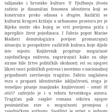
talijanske i hrvatske kulture. U
Vježbanju života
zaživio je dinamičan fenomen identiteta koji se
konstruira preko odnosa s
drugim
. Različiti se
kulturni krugovi križaju u urbanome prostoru jer je
Rijeka motiv oko kojeg se vrti povijesna priča i
isprepliće život pojedinaca. I Fabrio poput Marise
Madieri demitologizira povijest promatrajući
situaciju iz perspektive različitih kultura koje dijele
isto mjesto. Književnik propituje mogućnost
zajedničkoga suživota, sugerirajući kako su obje
strane bile žrtve političkih okolnosti: svi su njegovi
likovi taoci političkih potresa i neovisno o nacionalnoj
pripadnosti završavaju tragično. Fabrio naglašava
tezu o propasti identitetske isključivosti, stoga je
temeljno pitanje manjinske književnosti –
ostati ili
otići?
zaživjelo je i u tekstu hrvatskoga autora.
Tragičan pak rasplet romana otkriva njegov
pesimističan stav o mogućnosti promjena i
zajedničkom suživotu. Snošljivi je svijet u jednom