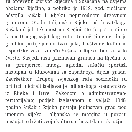
su opteretili suživot Riječana i Sušačana na dvjema
obalama Rječine, a politika je 1919. god. rječicom
odvojila Sušak i Rijeku neprirodnom državnom
granicom. Otada talijansku Rijeku od hrvatskoga
Sušaka dijeli tek most na Rječini, što će potrajati do
kraja Drugog svjetskog rata. Unatoč činjenici da je
grad bio podijeljen na dva dijela, društvene, kulturne
i sportske veze između Sušaka i Rijeke bile su vrlo
čvrste. Susjedi nisu priznavali granicu na Rječini te
su, primjerice, mnogi ugledni sušački sportaši
nastupali u klubovima sa zapadnoga dijela grada.
Završetkom Drugog svjetskog rata sociološki su
pritisci inicirali iseljavanje talijanskoga stanovništva
iz Rijeke i Istre. Zakonom o administrativno-
teritorijalnoj podjeli izglasanom u veljači 1948.
godine Sušak i Rijeka postaju jedinstven grad pod
imenom Rijeka. Talijanska će manjina u poraću
nastojati održati svoju kulturu u hrvatskom okružju.