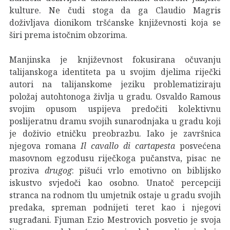
kulture. Ne čudi stoga da ga Claudio Magris
doživljava dionikom tršćanske književnosti koja se
širi prema istočnim obzorima.
Manjinska je književnost fokusirana očuvanju
talijanskoga identiteta pa u svojim djelima riječki
autori na talijanskome jeziku problematiziraju
položaj autohtonoga življa u gradu. Osvaldo Ramous
svojim opusom uspijeva predočiti kolektivnu
poslijeratnu dramu svojih sunarodnjaka u gradu koji
je doživio etničku preobrazbu. Iako je završnica
njegova romana
Il cavallo di cartapesta
posvećena
masovnom egzodusu riječkoga pučanstva, pisac ne
proziva
drugog
: pišući vrlo emotivno on biblijsko
iskustvo svjedoči kao osobno. Unatoč percepciji
stranca na rodnom tlu umjetnik ostaje u gradu svojih
predaka, spreman podnijeti teret kao i njegovi
sugrađani. Fjuman Ezio Mestrovich posvetio je svoja