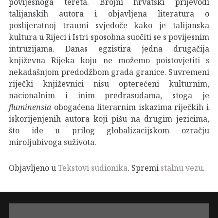
povijesnoga tereta. Brojni hrvatski prijevodi
talijanskih autora i objavljena literatura o
poslijeratnoj traumi svjedoče kako je talijanska
kultura u Rijeci i Istri sposobna suočiti se s povijesnim
intruzijama. Danas egzistira jedna drugačija
književna Rijeka koju ne možemo poistovjetiti s
nekadašnjom predodžbom grada granice. Suvremeni
riječki književnici nisu opterećeni kulturnim,
nacionalnim i inim predrasudama, stoga je
fluminensia
obogaćena literarnim iskazima riječkih i
iskorijenjenih autora koji pišu na drugim jezicima,
što ide u prilog globalizacijskom ozračju
miroljubivoga suživota.
Objavljeno u
Tekstovi sudionika
. Spremi
stalnu vezu
.