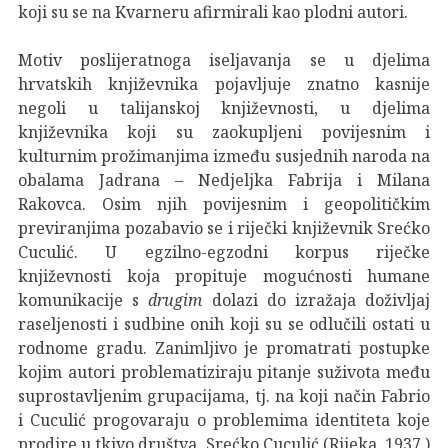
koji su se na Kvarneru afirmirali kao plodni autori.
Motiv poslijeratnoga iseljavanja se u djelima
hrvatskih književnika pojavljuje znatno kasnije
negoli u talijanskoj književnosti, u djelima
književnika koji su zaokupljeni povijesnim i
kulturnim prožimanjima između susjednih naroda na
obalama Jadrana – Nedjeljka Fabrija i Milana
Rakovca. Osim njih povijesnim i geopolitičkim
previranjima pozabavio se i riječki književnik Srećko
Cuculić. U egzilno-egzodni korpus riječke
književnosti koja propituje mogućnosti humane
komunikacije s
drugim
dolazi do izražaja doživljaj
raseljenosti i sudbine onih koji su se odlučili ostati u
rodnome gradu. Zanimljivo je promatrati postupke
kojim autori problematiziraju pitanje suživota među
suprostavljenim grupacijama, tj. na koji način Fabrio
i Cuculić progovaraju o problemima identiteta koje
prodire u tkivo društva. Srećko Cuculić (Rijeka, 1937.)