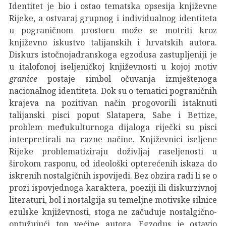
Identitet je bio i ostao tematska opsesija književne
Rijeke, a ostvaraj grupnog i individualnog identiteta
u pograničnom prostoru može se motriti kroz
književno iskustvo talijanskih i hrvatskih autora.
Diskurs istočnojadranskoga egzodusa zastupljeniji je
u italofonoj iseljeničkoj književnosti u kojoj motiv
granice
postaje simbol očuvanja izmještenoga
nacionalnog identiteta. Dok su o tematici pograničnih
krajeva na pozitivan način progovorili istaknuti
talijanski pisci poput Slatapera, Sabe i Bettize,
problem međukulturnoga dijaloga riječki su pisci
interpretirali na razne načine. Književnici iseljene
Rijeke problematiziraju doživljaj raseljenosti u
širokom rasponu, od ideološki opterećenih iskaza do
iskrenih nostalgičnih ispovijedi. Bez obzira radi li se o
prozi ispovjednoga karaktera, poeziji ili diskurzivnoj
literaturi, bol i nostalgija su temeljne motivske silnice
ezulske književnosti, stoga ne začuđuje nostalgično-
optužujući ton većine autora. Egzodus je ostavio