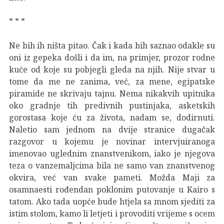
* * *
Ne bih ih ništa pitao. Čak i kada bih saznao odakle su
oni iz gepeka došli i da im, na primjer, prozor rodne
kuće od koje su pobjegli gleda na njih. Nije stvar u
tome da me ne zanima, već, za mene, egipatske
piramide ne skrivaju tajnu. Nema nikakvih upitnika
oko gradnje tih predivnih pustinjaka, asketskih
gorostasa koje ću za života, nadam se, dodirnuti.
Naletio sam jednom na dvije stranice dugačak
razgovor u kojemu je novinar intervjuiranoga
imenovao uglednim znanstvenikom, iako je njegova
teza o vanzemaljcima bila ne samo van znanstvenog
okvira, već van svake pameti. Možda Maji za
osamnaesti rođendan poklonim putovanje u Kairo s
tatom. Ako tada uopće bude htjela sa mnom sjediti za
istim stolom, kamo li letjeti i provoditi vrijeme s ocem