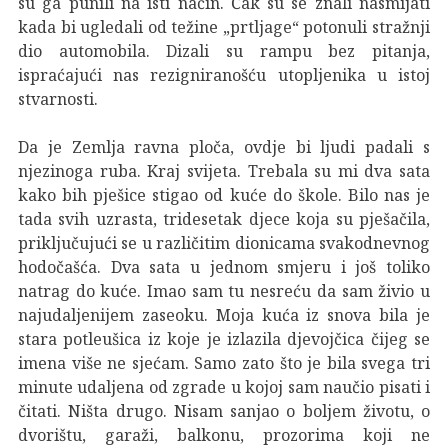
su ga punili na isti način. Čak su se znali nasmijati
kada bi ugledali od težine „prtljage“ potonuli stražnji
dio automobila. Dizali su rampu bez pitanja,
ispraćajući nas rezigniranošću utopljenika u istoj
stvarnosti.
Da je Zemlja ravna ploča, ovdje bi ljudi padali s
njezinoga ruba. Kraj svijeta. Trebala su mi dva sata
kako bih pješice stigao od kuće do škole. Bilo nas je
tada svih uzrasta, tridesetak djece koja su pješačila,
priključujući se u različitim dionicama svakodnevnog
hodočašća. Dva sata u jednom smjeru i još toliko
natrag do kuće. Imao sam tu nesreću da sam živio u
najudaljenijem zaseoku. Moja kuća iz snova bila je
stara potleušica iz koje je izlazila djevojčica čijeg se
imena više ne sjećam. Samo zato što je bila svega tri
minute udaljena od zgrade u kojoj sam naučio pisati i
čitati. Ništa drugo. Nisam sanjao o boljem životu, o
dvorištu, garaži, balkonu, prozorima koji ne