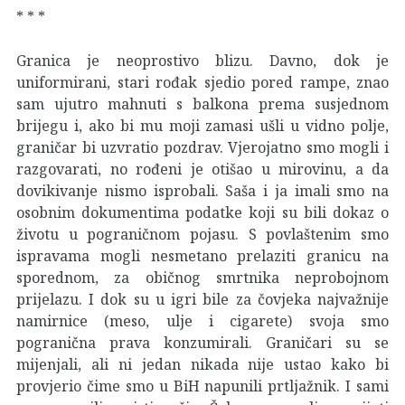
* * *
Granica je neoprostivo blizu. Davno, dok je
uniformirani, stari rođak sjedio pored rampe, znao
sam ujutro mahnuti s balkona prema susjednom
brijegu i, ako bi mu moji zamasi ušli u vidno polje,
graničar bi uzvratio pozdrav. Vjerojatno smo mogli i
razgovarati, no rođeni je otišao u mirovinu, a da
dovikivanje nismo isprobali. Saša i ja imali smo na
osobnim dokumentima podatke koji su bili dokaz o
životu u pograničnom pojasu. S povlaštenim smo
ispravama mogli nesmetano prelaziti granicu na
sporednom, za običnog smrtnika neprobojnom
prijelazu. I dok su u igri bile za čovjeka najvažnije
namirnice (meso, ulje i cigarete) svoja smo
pogranična prava konzumirali. Graničari su se
mijenjali, ali ni jedan nikada nije ustao kako bi
provjerio čime smo u BiH napunili prtljažnik. I sami