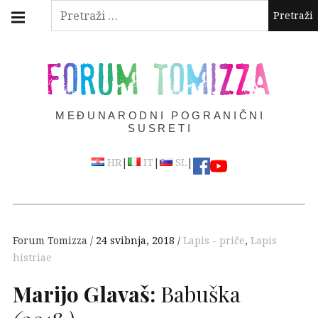
Skip
Main
Pretraži:
navigation
to
Menu
content
FORUM TOMIZZA
MEĐUNARODNI POGRANIČNI
SUSRETI
|
|
|
HR
IT
SL
Forum Tomizza
24 svibnja, 2018
Lapis - priče
,
Lapis
histriae
Marijo Glavaš:
Babuška