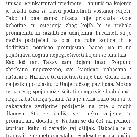
smisao. Reinkarnirati predmete. Tanjurić na kojemu
je ležala čaša za kavu podmetnuti voštanoj svijeći.
Tako ni ona sama: nikada nije priznala svoje
krhotine, ni oštećenja zbog kojih bi se trebala
promijeniti, ili zažaliti za učinjenim. Predmeti su je
možda podsjećali na oca, na ruke kojima ih je
dodirivao, pomicao, premještao, bacao. No to ne
pojašnjava dogmu nepogrešivosti kojom se omatala.
Kao loš san. Takav sam dojam imao. Potpuno
zbrčkano, nepovezano, sve kaotično, nabacano i
našarano. Nikakve tu umjetnosti nije bilo. Gorak okus
na jeziku po izlasku iz Umjetničkog paviljona. Možda
se iz prvog spoja može iščitati mnogo više budućnosti
nego iz bačenoga graha. Ana je rekla kako su nju te
nakaradne žvrljotine podsjetile na crte s mojih
dlanova. Što se čudiš, već neko vrijeme te
promatram, dodala je. Nadam se da ćeš mi jednom
ispričati kako si zaradio taj ožiljak. Uskočila je u
tramvaj i zagonetno nestala. Dvadeset godina poslije