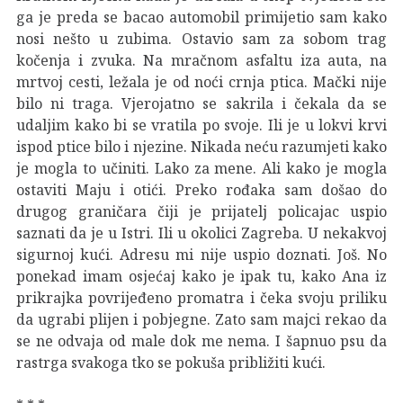
ga je preda se bacao automobil primijetio sam kako
nosi nešto u zubima. Ostavio sam za sobom trag
kočenja i zvuka. Na mračnom asfaltu iza auta, na
mrtvoj cesti, ležala je od noći crnja ptica. Mački nije
bilo ni traga. Vjerojatno se sakrila i čekala da se
udaljim kako bi se vratila po svoje. Ili je u lokvi krvi
ispod ptice bilo i njezine. Nikada neću razumjeti kako
je mogla to učiniti. Lako za mene. Ali kako je mogla
ostaviti Maju i otići. Preko rođaka sam došao do
drugog graničara čiji je prijatelj policajac uspio
saznati da je u Istri. Ili u okolici Zagreba. U nekakvoj
sigurnoj kući. Adresu mi nije uspio doznati. Još. No
ponekad imam osjećaj kako je ipak tu, kako Ana iz
prikrajka povrijeđeno promatra i čeka svoju priliku
da ugrabi plijen i pobjegne. Zato sam majci rekao da
se ne odvaja od male dok me nema. I šapnuo psu da
rastrga svakoga tko se pokuša približiti kući.