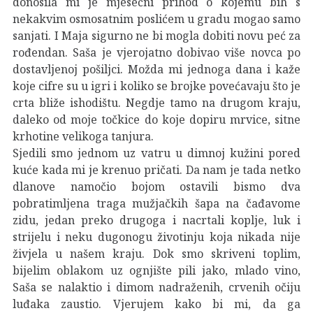
donosila mi je mjesečni prihod o kojemu bih s
nekakvim osmosatnim poslićem u gradu mogao samo
sanjati. I Maja sigurno ne bi mogla dobiti novu peć za
rođendan. Saša je vjerojatno dobivao više novca po
dostavljenoj pošiljci. Možda mi jednoga dana i kaže
koje cifre su u igri i koliko se brojke povećavaju što je
crta bliže ishodištu. Negdje tamo na drugom kraju,
daleko od moje točkice do koje dopiru mrvice, sitne
krhotine velikoga tanjura.
Sjedili smo jednom uz vatru u dimnoj kužini pored
kuće kada mi je krenuo pričati. Da nam je tada netko
dlanove namočio bojom ostavili bismo dva
pobratimljena traga mužjačkih šapa na čađavome
zidu, jedan preko drugoga i nacrtali koplje, luk i
strijelu i neku dugonogu životinju koja nikada nije
živjela u našem kraju. Dok smo skriveni toplim,
bijelim oblakom uz ognjište pili jako, mlado vino,
Saša se nalaktio i dimom nadraženih, crvenih očiju
luđaka zaustio. Vjerujem kako bi mi, da ga