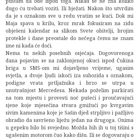
puštam da ode ispod toga. Nikad se ne zna koliko
dugo ću trebati voziti. Ili bježati. Nakon što utvrdim
da je s oznakom sve u redu vratim se kući. Dok mi
Maja spava u krilu, kroz mrak fokusiram na zidu
obješeni kalendar sa slikom Svete obitelji, brojim
protekle i dane preostale do nečega čemu ne znam
ime ni kada će doći.
Nema tu nekih posebnih osjećaja. Dogovorenoga
dana pojavim se na zaklonjenoj okuci ispod Ćukina
briga u SMS-om mi dojavljeno vrijeme, ugasim
svjetla, a dvoje ljudi iskoči iza suhozida s oznakom,
podigne vrata prtljažnika i brzo se utrpa u
unutrašnjost Mercedesa. Nekada poželim parkirati
na tom mjestu i provesti noć pušeći i proučavajući
sjene koje mjesečina stvara gmižući po kvrgavim
sivim kamenima koje je Sašin djed strpljivo i pažljivo
obradio da savršeno liježu jedan na drugoga. Onima
u gepeku bilo bi svejedno. Možda bih ih u toj tišini s
ugašenim motorom čuo kako dišu. Ili se dogovaraju o