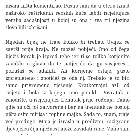
nisam ništa komentirao. Pustio sam da u eteru iznad
naširoko raštrkanih seoskih kuća lebdi iscjeljujuća
verzija sadašnjosti u kojoj su ona i sva tri njezina
slova bili izbrisani.
Nijedan bijeg ne traje koliko bi trebao. Uvijek se
završi prije kraja. Ne možeš pobjeći. Ono od čega
bježiš korak je ispred tebe jer ti se toliko korjenito
zavuklo u glavu da te natjeralo da ga sasiječeš i
pokušaš se udaljiti. Ali korijenje ostaje, gusto
isprepleteno i spotičeš se oda nj. Trebalo je to biti
samo privremeno rješenje. Kratkotrajni azil od
svijeta i bola iz kojega smo potekli. Povratak u
ishodište, u iscjeljujući trenutak prije rođenja. Tamo
gdje su oči još zatvorene i bar na trenutak ne postoji
ništa osim mirisa i topline majke. Sada to, znam, traje
već predugo. Maja je izrasla u predivnu, razigranu
djevojčicu čija nježnost može zavidati rane. Vidio sam