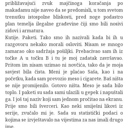
približavajući zvuk majčinoga koračanja po
makadamu nije naveo da se predomisli, u tom svetom
trenutku istospolne bliskosti, pred noge podastro
plan temelja ilegalne građevine čiji smo bili nosivi
zidovi i armatura.
Kutije. Paketi. Tako smo ih nazivali kada bi ih u
razgovoru nekako morali osloviti. Nisam se mnogo
zamarao oko sadržaja pošiljki. Prebacivao sam ih iz
točke A u točku B i tu je moj zadatak završavao.
Pritom im nisam uzimao ni novčića, tako da je moja
savjest bila čista. Meni je plaćao Saša, kao i na
početku, kada sam prevozio meso i cigarete. Baš ništa
se nije promijenilo. Gotovo ništa. Meso je sada bilo
toplo. I paketi su sada sami ulazili u gepek i napuštali
ga. I još taj naziv koji sam jednom pročitao na ekranu.
Prije smo bili šverceri. Kao neki smiješni likovi iz
serije, zvučalo mi je. Sada su statistički podaci o
kojima se izvještavalo na vijestima za nas imali drugo
ime.