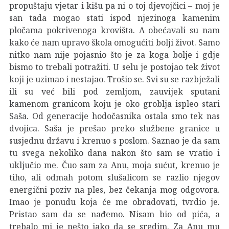
propuštaju vjetar i kišu pa ni o toj djevojčici – moj je
san tada mogao stati ispod njezinoga kamenim
pločama pokrivenoga krovišta. A obećavali su nam
kako će nam upravo škola omogućiti bolji život. Samo
nitko nam nije pojasnio što je za koga bolje i gdje
bismo to trebali potražiti. U selu je postojao tek život
koji je uzimao i nestajao. Trošio se. Svi su se razbježali
ili su već bili pod zemljom, zauvijek sputani
kamenom granicom koju je oko groblja ispleo stari
Saša. Od generacije hodočasnika ostala smo tek nas
dvojica. Saša je prešao preko službene granice u
susjednu državu i krenuo s poslom. Saznao je da sam
tu svega nekoliko dana nakon što sam se vratio i
uključio me. Čuo sam za Anu, moja sućut, krenuo je
tiho, ali odmah potom slušalicom se razlio njegov
energični poziv na ples, bez čekanja mog odgovora.
Imao je ponudu koja će me obradovati, tvrdio je.
Pristao sam da se nađemo. Nisam bio od pića, a
trebalo mi je nešto jako da se sredim. Za Anu mu