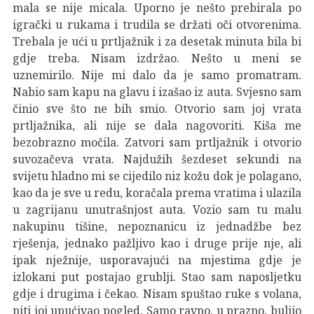
mala se nije micala. Uporno je nešto prebirala po
igrački u rukama i trudila se držati oči otvorenima.
Trebala je ući u prtljažnik i za desetak minuta bila bi
gdje treba. Nisam izdržao. Nešto u meni se
uznemirilo. Nije mi dalo da je samo promatram.
Nabio sam kapu na glavu i izašao iz auta. Svjesno sam
činio sve što ne bih smio. Otvorio sam joj vrata
prtljažnika, ali nije se dala nagovoriti. Kiša me
bezobrazno močila. Zatvori sam prtljažnik i otvorio
suvozačeva vrata. Najdužih šezdeset sekundi na
svijetu hladno mi se cijedilo niz kožu dok je polagano,
kao da je sve u redu, koračala prema vratima i ulazila
u zagrijanu unutrašnjost auta. Vozio sam tu malu
nakupinu tišine, nepoznanicu iz jednadžbe bez
rješenja, jednako pažljivo kao i druge prije nje, ali
ipak nježnije, usporavajući na mjestima gdje je
izlokani put postajao grublji. Stao sam naposljetku
gdje i drugima i čekao. Nisam spuštao ruke s volana,
niti joj upućivao pogled. Samo ravno, u prazno, buljio