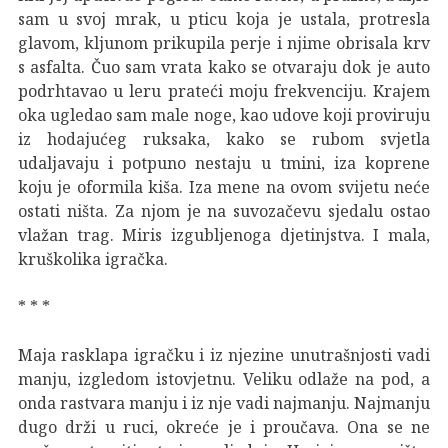
sam u svoj mrak, u pticu koja je ustala, protresla
glavom, kljunom prikupila perje i njime obrisala krv
s asfalta. Čuo sam vrata kako se otvaraju dok je auto
podrhtavao u leru prateći moju frekvenciju. Krajem
oka ugledao sam male noge, kao udove koji proviruju
iz hodajućeg ruksaka, kako se rubom svjetla
udaljavaju i potpuno nestaju u tmini, iza koprene
koju je oformila kiša. Iza mene na ovom svijetu neće
ostati ništa. Za njom je na suvozačevu sjedalu ostao
vlažan trag. Miris izgubljenoga djetinjstva. I mala,
kruškolika igračka.
* * *
Maja rasklapa igračku i iz njezine unutrašnjosti vadi
manju, izgledom istovjetnu. Veliku odlaže na pod, a
onda rastvara manju i iz nje vadi najmanju. Najmanju
dugo drži u ruci, okreće je i proučava. Ona se ne