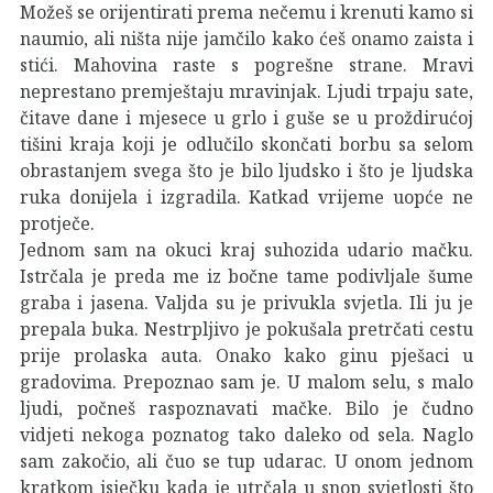
Možeš se orijentirati prema nečemu i krenuti kamo si
naumio, ali ništa nije jamčilo kako ćeš onamo zaista i
stići. Mahovina raste s pogrešne strane. Mravi
neprestano premještaju mravinjak. Ljudi trpaju sate,
čitave dane i mjesece u grlo i guše se u proždirućoj
tišini kraja koji je odlučilo skončati borbu sa selom
obrastanjem svega što je bilo ljudsko i što je ljudska
ruka donijela i izgradila. Katkad vrijeme uopće ne
protječe.
Jednom sam na okuci kraj suhozida udario mačku.
Istrčala je preda me iz bočne tame podivljale šume
graba i jasena. Valjda su je privukla svjetla. Ili ju je
prepala buka. Nestrpljivo je pokušala pretrčati cestu
prije prolaska auta. Onako kako ginu pješaci u
gradovima. Prepoznao sam je. U malom selu, s malo
ljudi, počneš raspoznavati mačke. Bilo je čudno
vidjeti nekoga poznatog tako daleko od sela. Naglo
sam zakočio, ali čuo se tup udarac. U onom jednom
kratkom isječku kada je utrčala u snop svjetlosti što