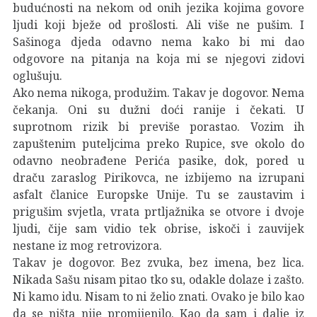
budućnosti na nekom od onih jezika kojima govore
ljudi koji bježe od prošlosti. Ali više ne pušim. I
Sašinoga djeda odavno nema kako bi mi dao
odgovore na pitanja na koja mi se njegovi zidovi
oglušuju.
Ako nema nikoga, produžim. Takav je dogovor. Nema
čekanja. Oni su dužni doći ranije i čekati. U
suprotnom rizik bi previše porastao. Vozim ih
zapuštenim puteljcima preko Rupice, sve okolo do
odavno neobrađene Perića pasike, dok, pored u
draču zaraslog Pirikovca, ne izbijemo na izrupani
asfalt članice Europske Unije. Tu se zaustavim i
prigušim svjetla, vrata prtljažnika se otvore i dvoje
ljudi, čije sam vidio tek obrise, iskoči i zauvijek
nestane iz mog retrovizora.
Takav je dogovor. Bez zvuka, bez imena, bez lica.
Nikada Sašu nisam pitao tko su, odakle dolaze i zašto.
Ni kamo idu. Nisam to ni želio znati. Ovako je bilo kao
da se ništa nije promijenilo. Kao da sam i dalje iz