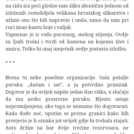
na zidu iza peći gledao sam sliku identičnu jednom od
izloženih remekdjela velikana hrvatskog slikarstva i
učinio ono što bih napravio i onda, samo da sam pri
ruci imao kantu boje i valjak.
Vapnenac je iz roda poroznog, mekog stijenja. Ovdje
su ljudi trošni i tvrđi od kamena na kojemu žive i
umiru. Teško bi onaj umjetnik ovdje postavio izložbu.
* * *
Nema tu neke posebne organizacije. Saša pošalje
poruku: „datum i sat“, a ja potvrdim primitak.
Dogovor je da uvijek napiše jedan dan viška, u slučaju
da mu netko presretne poruku. Mjesto ostaje
nepromijenjeno, oko toga se nemamo što dogovarati.
Kada dođe noć, uputim se prema granici kako bih
provjerio je li oznaka još uvijek gdje bi trebala stajati.
Auto držim na bar dvije trećine rezervoara, ne