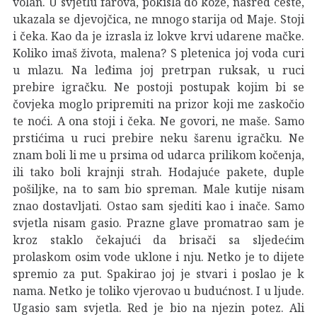
volan. U svjetlu farova, pokisla do kože, nasred ceste,
ukazala se djevojčica, ne mnogo starija od Maje. Stoji
i čeka. Kao da je izrasla iz lokve krvi udarene mačke.
Koliko imaš života, malena? S pletenica joj voda curi
u mlazu. Na leđima joj pretrpan ruksak, u ruci
prebire igračku. Ne postoji postupak kojim bi se
čovjeka moglo pripremiti na prizor koji me zaskočio
te noći. A ona stoji i čeka. Ne govori, ne maše. Samo
prstićima u ruci prebire neku šarenu igračku. Ne
znam boli li me u prsima od udarca prilikom kočenja,
ili tako boli krajnji strah. Hodajuće pakete, duple
pošiljke, na to sam bio spreman. Male kutije nisam
znao dostavljati. Ostao sam sjediti kao i inače. Samo
svjetla nisam gasio. Prazne glave promatrao sam je
kroz staklo čekajući da brisači sa sljedećim
prolaskom osim vode uklone i nju. Netko je to dijete
spremio za put. Spakirao joj je stvari i poslao je k
nama. Netko je toliko vjerovao u budućnost. I u ljude.
Ugasio sam svjetla. Red je bio na njezin potez. Ali