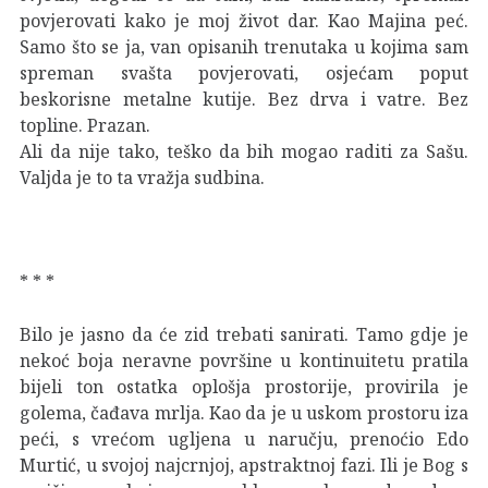
povjerovati kako je moj život dar. Kao Majina peć.
Samo što se ja, van opisanih trenutaka u kojima sam
spreman svašta povjerovati, osjećam poput
beskorisne metalne kutije. Bez drva i vatre. Bez
topline. Prazan.
Ali da nije tako, teško da bih mogao raditi za Sašu.
Valjda je to ta vražja sudbina.
* * *
Bilo je jasno da će zid trebati sanirati. Tamo gdje je
nekoć boja neravne površine u kontinuitetu pratila
bijeli ton ostatka oplošja prostorije, provirila je
golema, čađava mrlja. Kao da je u uskom prostoru iza
peći, s vrećom ugljena u naručju, prenoćio Edo
Murtić, u svojoj najcrnjoj, apstraktnoj fazi. Ili je Bog s