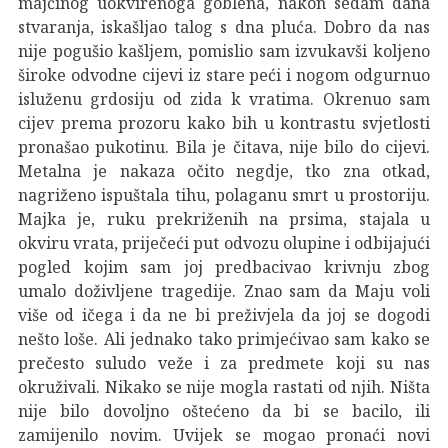
majčinog uokvirenoga goblena, nakon sedam dana
stvaranja, iskašljao talog s dna pluća. Dobro da nas
nije pogušio kašljem, pomislio sam izvukavši koljeno
široke odvodne cijevi iz stare peći i nogom odgurnuo
isluženu grdosiju od zida k vratima. Okrenuo sam
cijev prema prozoru kako bih u kontrastu svjetlosti
pronašao pukotinu. Bila je čitava, nije bilo do cijevi.
Metalna je nakaza očito negdje, tko zna otkad,
nagriženo ispuštala tihu, polaganu smrt u prostoriju.
Majka je, ruku prekriženih na prsima, stajala u
okviru vrata, priječeći put odvozu olupine i odbijajući
pogled kojim sam joj predbacivao krivnju zbog
umalo doživljene tragedije. Znao sam da Maju voli
više od ičega i da ne bi preživjela da joj se dogodi
nešto loše. Ali jednako tako primjećivao sam kako se
prečesto suludo veže i za predmete koji su nas
okruživali. Nikako se nije mogla rastati od njih. Ništa
nije bilo dovoljno oštećeno da bi se bacilo, ili
zamijenilo novim. Uvijek se mogao pronaći novi