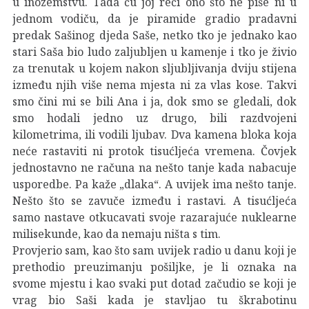
u inozemstvu. Tada ću joj reći ono što ne piše ni u
jednom vodiču, da je piramide gradio pradavni
predak Sašinog djeda Saše, netko tko je jednako kao
stari Saša bio ludo zaljubljen u kamenje i tko je živio
za trenutak u kojem nakon sljubljivanja dviju stijena
između njih više nema mjesta ni za vlas kose. Takvi
smo čini mi se bili Ana i ja, dok smo se gledali, dok
smo hodali jedno uz drugo, bili razdvojeni
kilometrima, ili vodili ljubav. Dva kamena bloka koja
neće rastaviti ni protok tisućljeća vremena. Čovjek
jednostavno ne računa na nešto tanje kada nabacuje
usporedbe. Pa kaže „dlaka“. A uvijek ima nešto tanje.
Nešto što se zavuče između i rastavi. A tisućljeća
samo nastave otkucavati svoje razarajuće nuklearne
milisekunde, kao da nemaju ništa s tim.
Provjerio sam, kao što sam uvijek radio u danu koji je
prethodio preuzimanju pošiljke, je li oznaka na
svome mjestu i kao svaki put dotad začudio se koji je
vrag bio Saši kada je stavljao tu škrabotinu