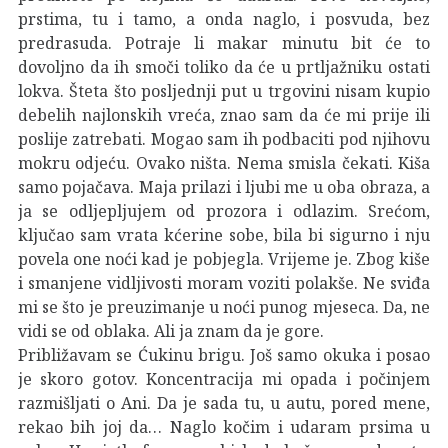
prstima, tu i tamo, a onda naglo, i posvuda, bez
predrasuda. Potraje li makar minutu bit će to
dovoljno da ih smoči toliko da će u prtljažniku ostati
lokva. Šteta što posljednji put u trgovini nisam kupio
debelih najlonskih vreća, znao sam da će mi prije ili
poslije zatrebati. Mogao sam ih podbaciti pod njihovu
mokru odjeću. Ovako ništa. Nema smisla čekati. Kiša
samo pojačava. Maja prilazi i ljubi me u oba obraza, a
ja se odljepljujem od prozora i odlazim. Srećom,
ključao sam vrata kćerine sobe, bila bi sigurno i nju
povela one noći kad je pobjegla. Vrijeme je. Zbog kiše
i smanjene vidljivosti moram voziti polakše. Ne sviđa
mi se što je preuzimanje u noći punog mjeseca. Da, ne
vidi se od oblaka. Ali ja znam da je gore.
Približavam se Ćukinu brigu. Još samo okuka i posao
je skoro gotov. Koncentracija mi opada i počinjem
razmišljati o Ani. Da je sada tu, u autu, pored mene,
rekao bih joj da… Naglo kočim i udaram prsima u