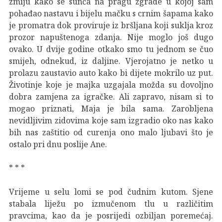
zmiju kako se sunča na pragu zgrade u kojoj sam
pohađao nastavu i bijelu mačku s crnim šapama kako
je promatra dok proviruje iz bršljana koji suklja kroz
prozor napuštenoga zdanja. Nije moglo još dugo
ovako. U dvije godine otkako smo tu jednom se čuo
smijeh, odnekud, iz daljine. Vjerojatno je netko u
prolazu zaustavio auto kako bi dijete mokrilo uz put.
Životinje koje je majka uzgajala možda su dovoljno
dobra zamjena za igračke. Ali zapravo, nisam si to
mogao priznati, Maja je bila sama. Zarobljena
nevidljivim zidovima koje sam izgradio oko nas kako
bih nas zaštitio od curenja ono malo ljubavi što je
ostalo pri dnu poslije Ane.
* * *
Vrijeme u selu lomi se pod čudnim kutom. Sjene
stabala liježu po izmučenom tlu u različitim
pravcima, kao da je posrijedi ozbiljan poremećaj.