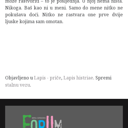
može rastvoriti – to je posljednja. U njoj nema ništa.
Nikoga. Baš kao ni u meni. Samo do mene nitko ne
pokušava doći. Nitko ne rastvara one prve dvije
ljuske kojima sam omotan.
Objavljeno u
Lapis - priče
,
Lapis histriae
. Spremi
stalnu vezu
.