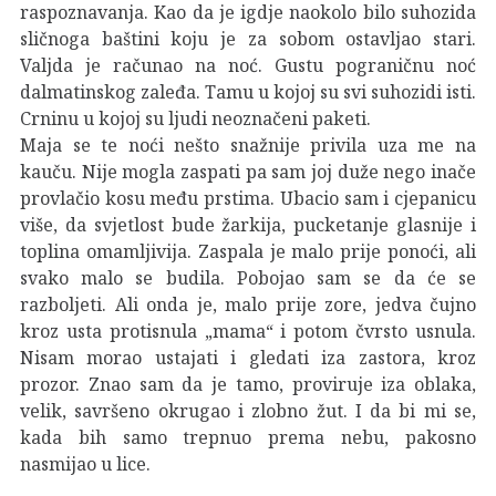
raspoznavanja. Kao da je igdje naokolo bilo suhozida
sličnoga baštini koju je za sobom ostavljao stari.
Valjda je računao na noć. Gustu pograničnu noć
dalmatinskog zaleđa. Tamu u kojoj su svi suhozidi isti.
Crninu u kojoj su ljudi neoznačeni paketi.
Maja se te noći nešto snažnije privila uza me na
kauču. Nije mogla zaspati pa sam joj duže nego inače
provlačio kosu među prstima. Ubacio sam i cjepanicu
više, da svjetlost bude žarkija, pucketanje glasnije i
toplina omamljivija. Zaspala je malo prije ponoći, ali
svako malo se budila. Pobojao sam se da će se
razboljeti. Ali onda je, malo prije zore, jedva čujno
kroz usta protisnula „mama“ i potom čvrsto usnula.
Nisam morao ustajati i gledati iza zastora, kroz
prozor. Znao sam da je tamo, proviruje iza oblaka,
velik, savršeno okrugao i zlobno žut. I da bi mi se,
kada bih samo trepnuo prema nebu, pakosno
nasmijao u lice.