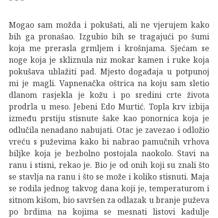
* * *
Mogao sam možda i pokušati, ali ne vjerujem kako
bih ga pronašao. Izgubio bih se tragajući po šumi
koja me prerasla grmljem i krošnjama. Sjećam se
noge koja je skliznula niz mokar kamen i ruke koja
pokušava ublažiti pad. Mjesto događaja u potpunoj
mi je magli. Vapnenačka oštrica na koju sam sletio
dlanom rasjekla je kožu i po sredini crte života
prodrla u meso. Jebeni Edo Murtić. Topla krv izbija
između prstiju stisnute šake kao ponornica koja je
odlučila nenadano nabujati. Otac je zavezao i odložio
vreću s puževima kako bi nabrao pamučnih vrhova
biljke koja je bezbolno postojala naokolo. Stavi na
ranu i stisni, rekao je. Bio je od onih koji su znali što
se stavlja na ranu i što se može i koliko stisnuti. Maja
se rodila jednog takvog dana koji je, temperaturom i
sitnom kišom, bio savršen za odlazak u branje puževa
po brdima na kojima se mesnati listovi kadulje