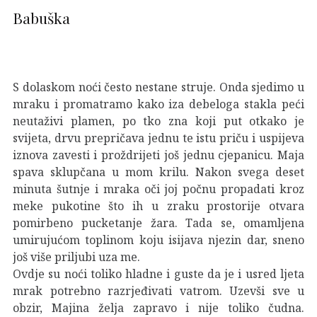
Babuška
S dolaskom noći često nestane struje. Onda sjedimo u
mraku i promatramo kako iza debeloga stakla peći
neutaživi plamen, po tko zna koji put otkako je
svijeta, drvu prepričava jednu te istu priču i uspijeva
iznova zavesti i proždrijeti još jednu cjepanicu. Maja
spava sklupčana u mom krilu. Nakon svega deset
minuta šutnje i mraka oči joj počnu propadati kroz
meke pukotine što ih u zraku prostorije otvara
pomirbeno pucketanje žara. Tada se, omamljena
umirujućom toplinom koju isijava njezin dar, sneno
još više priljubi uza me.
Ovdje su noći toliko hladne i guste da je i usred ljeta
mrak potrebno razrjeđivati vatrom. Uzevši sve u
obzir, Majina želja zapravo i nije toliko čudna.