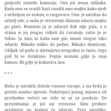
gnijezde između kamenja. Ona još nema ožiljaka.
Kada smo se vratili kući zatekli smo majku kako sjedi
s učiteljem za stolom, u razgovoru. Otac je sačekao da
učitelj ode, a onda je otvorenim dlanom udario majku
po glavi. Nastavio ju je udarati dok nije pala, a u
očima si joj mogao vidjeti da razumije zašto ju je
tukao. Ja Anu, ni kada sam pio, nisam mogao tako
udariti. Nikada toliko da padne. Nikako desnicom.
Ožiljak od pada iz djetinjstva neugodno je žario, čega
god bi se dotaknuo. Pojma nemam gdje je onaj
kamen. Ni gdje je kukavica Ana.
* * *
Nebo je navuklo debele vunene čarape, a iza brda je
počelo snažno sijevati. Podočnjaci punog mjeseca od
prethodne večeri ne vide se ni za pozdrav. Do
preuzimanja je još sat vremena. Kiša probire
predmete po kojima će udarati. Prvo nevoljko,