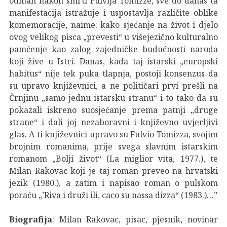
odmah nakon smrti Fulvija Tomizze, sve do danas ta
manifestacija istražuje i uspostavlja različite oblike
komemoracije, naime: kako sjećanje na život i djelo
ovog velikog pisca „prevesti“ u višejezično kulturalno
pamćenje kao zalog zajedničke budućnosti naroda
koji žive u Istri. Danas, kada taj istarski „europski
habitus“ nije tek puka tlapnja, postoji konsenzus da
su upravo književnici, a ne političari prvi prešli na
Črnjinu „samo jednu istarsku stranu“ i to tako da su
pokazali iskreno suosjećanje prema patnji „druge
strane“ i dali joj nezaboravni i književno uvjerljivi
glas. A ti književnici upravo su Fulvio Tomizza, svojim
brojnim romanima, prije svega slavnim istarskim
romanom „Bolji život“ (La miglior vita, 1977.), te
Milan Rakovac koji je taj roman preveo na hrvatski
jezik (1980.), a zatim i napisao roman o pulskom
poraću „’Riva i druži ili, caco su nassa dizza“ (1983.)…”
Biografija
: Milan Rakovac, pisac, pjesnik, novinar