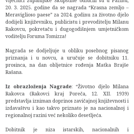
vijećnici županijske Skupštine odlučili su u Pazinu,
20. 3. 2025. godine da se nagrada “Krasna zemljo –
Meraviglioso paese” za 2024. godinu za životno djelo
dodijeli književniku, publicistu i prevoditelju Milanu
Rakovcu, pokretaču i dugogodišnjem umjetničkom
voditelju Foruma Tomizza!
Nagrada se dodjeljuje u obliku posebnog pisanog
priznanja i u novcu, a uručuje se dobitniku 11.
prosinca, na dan obljetnice rođenja Matka Brajše
Rašana.
Iz obrazloženja Nagrade
: “Životno djelo Milana
Rakovca (Rakovci kraj Poreča, 12. XII. 1939)
predstavlja izniman doprinos zavičajnoj književnosti i
izdavaštvu i kao takvo priznato je na nacionalnoj i
regionalnoj razini već nekoliko desetljeća.
Dobitnik je niza istarskih, nacionalnih i