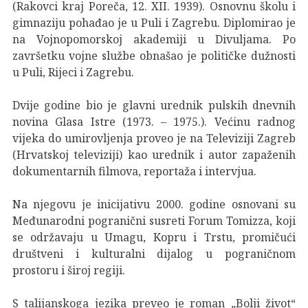
(Rakovci kraj Poreča, 12. XII. 1939). Osnovnu školu i
gimnaziju pohađao je u Puli i Zagrebu. Diplomirao je
na Vojnopomorskoj akademiji u Divuljama. Po
završetku vojne službe obnašao je političke dužnosti
u Puli, Rijeci i Zagrebu.
Dvije godine bio je glavni urednik pulskih dnevnih
novina Glasa Istre (1973. – 1975.). Većinu radnog
vijeka do umirovljenja proveo je na Televiziji Zagreb
(Hrvatskoj televiziji) kao urednik i autor zapaženih
dokumentarnih filmova, reportaža i intervjua.
Na njegovu je inicijativu 2000. godine osnovani su
Međunarodni pogranični susreti Forum Tomizza, koji
se održavaju u Umagu, Kopru i Trstu, promičući
društveni i kulturalni dijalog u pograničnom
prostoru i široj regiji.
S talijanskoga jezika preveo je roman „Bolji život“