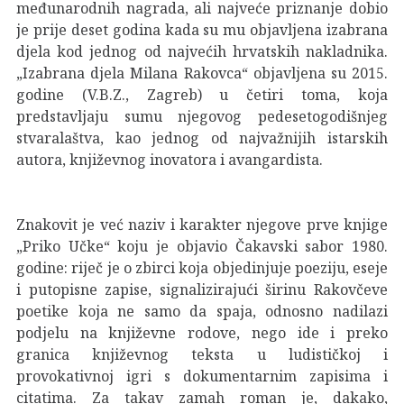
međunarodnih nagrada, ali najveće priznanje dobio
je prije deset godina kada su mu objavljena izabrana
djela kod jednog od najvećih hrvatskih nakladnika.
„Izabrana djela Milana Rakovca“ objavljena su 2015.
godine (V.B.Z., Zagreb) u četiri toma, koja
predstavljaju sumu njegovog pedesetogodišnjeg
stvaralaštva, kao jednog od najvažnijih istarskih
autora, književnog inovatora i avangardista.
Znakovit je već naziv i karakter njegove prve knjige
„Priko Učke“ koju je objavio Čakavski sabor 1980.
godine: riječ je o zbirci koja objedinjuje poeziju, eseje
i putopisne zapise, signalizirajući širinu Rakovčeve
poetike koja ne samo da spaja, odnosno nadilazi
podjelu na književne rodove, nego ide i preko
granica književnog teksta u ludističkoj i
provokativnoj igri s dokumentarnim zapisima i
citatima. Za takav zamah roman je, dakako,