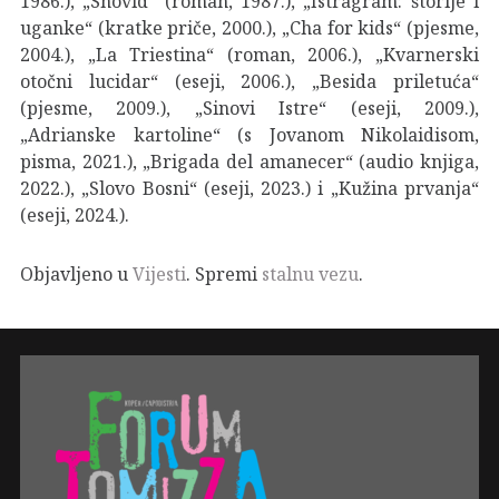
1986.), „Snovid“ (roman, 1987.), „Istragram: štorije i
uganke“ (kratke priče, 2000.), „Cha for kids“ (pjesme,
2004.), „La Triestina“ (roman, 2006.), „Kvarnerski
otočni lucidar“ (eseji, 2006.), „Besida priletuća“
(pjesme, 2009.), „Sinovi Istre“ (eseji, 2009.),
„Adrianske kartoline“ (s Jovanom Nikolaidisom,
pisma, 2021.), „Brigada del amanecer“ (audio knjiga,
2022.), „Slovo Bosni“ (eseji, 2023.) i „Kužina prvanja“
(eseji, 2024.).
Objavljeno u
Vijesti
. Spremi
stalnu vezu
.