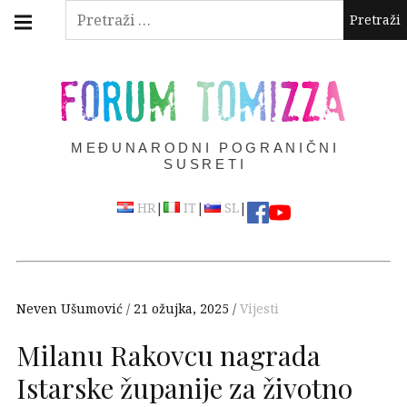
Skip
Main
Pretraži:
navigation
to
Menu
content
FORUM TOMIZZA
MEĐUNARODNI POGRANIČNI
SUSRETI
|
|
|
HR
IT
SL
Neven Ušumović
21 ožujka, 2025
Vijesti
Milanu Rakovcu nagrada
Istarske županije za životno