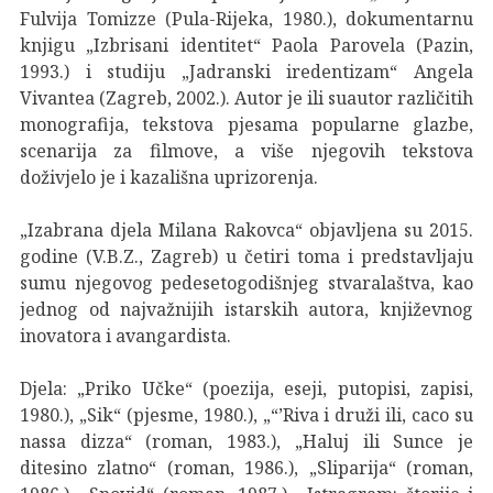
Fulvija Tomizze (Pula-Rijeka, 1980.), dokumentarnu
knjigu „Izbrisani identitet“ Paola Parovela (Pazin,
1993.) i studiju „Jadranski iredentizam“ Angela
Vivantea (Zagreb, 2002.). Autor je ili suautor različitih
monografija, tekstova pjesama popularne glazbe,
scenarija za filmove, a više njegovih tekstova
doživjelo je i kazališna uprizorenja.
„Izabrana djela Milana Rakovca“ objavljena su 2015.
godine (V.B.Z., Zagreb) u četiri toma i predstavljaju
sumu njegovog pedesetogodišnjeg stvaralaštva, kao
jednog od najvažnijih istarskih autora, književnog
inovatora i avangardista.
Djela: „Priko Učke“ (poezija, eseji, putopisi, zapisi,
1980.), „Sik“ (pjesme, 1980.), „“’Riva i druži ili, caco su
nassa dizza“ (roman, 1983.), „Haluj ili Sunce je
ditesino zlatno“ (roman, 1986.), „Sliparija“ (roman,