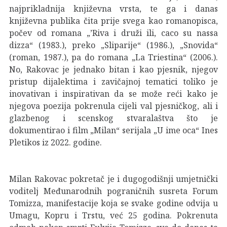
najprikladnija književna vrsta, te ga i danas
književna publika čita prije svega kao romanopisca,
počev od romana „’Riva i druži ili, caco su nassa
dizza“ (1983.), preko „Sliparije“ (1986.), „Snovida“
(roman, 1987.), pa do romana „La Triestina“ (2006.).
No, Rakovac je jednako bitan i kao pjesnik, njegov
pristup dijalektima i zavičajnoj tematici toliko je
inovativan i inspirativan da se može reći kako je
njegova poezija pokrenula cijeli val pjesničkog, ali i
glazbenog i scenskog stvaralaštva što je
dokumentirao i film „Milan“ serijala „U ime oca“ Ines
Pletikos iz 2022. godine.
Milan Rakovac pokretač je i dugogodišnji umjetnički
voditelj Međunarodnih pograničnih susreta Forum
Tomizza, manifestacije koja se svake godine odvija u
Umagu, Kopru i Trstu, već 25 godina. Pokrenuta