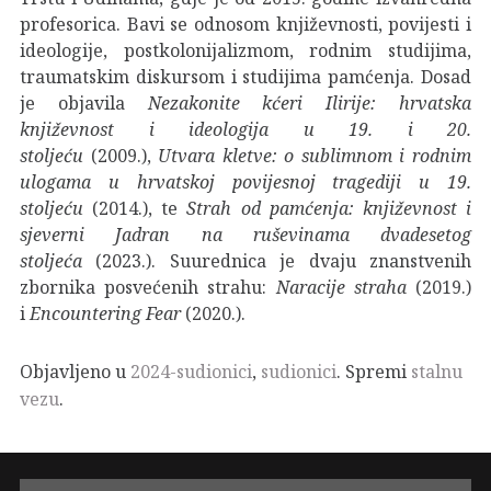
profesorica. Bavi se odnosom književnosti, povijesti i
ideologije, postkolonijalizmom, rodnim studijima,
traumatskim diskursom i studijima pamćenja. Dosad
je objavila
Nezakonite kćeri Ilirije: hrvatska
književnost i ideologija u 19. i 20.
stoljeću
(2009.),
Utvara kletve: o sublimnom i rodnim
ulogama u hrvatskoj povijesnoj tragediji u 19.
stoljeću
(2014.), te
Strah od pamćenja: književnost i
sjeverni Jadran na ruševinama dvadesetog
stoljeća
(2023.). Suurednica je dvaju znanstvenih
zbornika posvećenih strahu:
Naracije straha
(2019.)
i
Encountering Fear
(2020.).
Objavljeno u
2024-sudionici
,
sudionici
. Spremi
stalnu
vezu
.