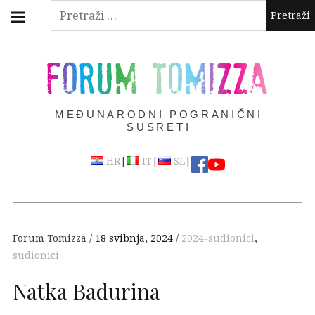
Skip
Main
Pretraži:
navigation
to
Menu
content
FORUM TOMIZZA
MEĐUNARODNI POGRANIČNI
SUSRETI
|
|
|
HR
IT
SL
Forum Tomizza
18 svibnja, 2024
2024-sudionici
,
sudionici
Natka Badurina