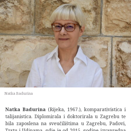
Natka Badurina
Natka Badurina
(Rijeka, 1967.), komparativistica i
talijanistica. Diplomirala i doktorirala u Zagrebu te
bila zaposlena na sveučilištima u Zagrebu, Padovi,
Trstu i Udinama, gdje je od 2015. godine izvanredna