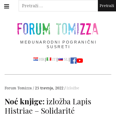
Skip
Main
Pretraži:
navigation
to
Menu
content
FORUM TOMIZZA
MEĐUNARODNI POGRANIČNI
SUSRETI
|
|
|
HR
IT
SL
Forum Tomizza
25 travnja, 2022
Izložbe
Noć knjige:
izložba Lapis
Histriae – Solidarité