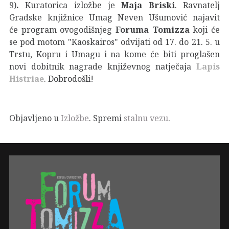
9)
.
Kuratorica izložbe je
Maja Briski
. Ravnatelj
Gradske knjižnice Umag Neven Ušumović najavit
će program ovogodišnjeg
Foruma Tomizza
koji će
se pod motom "Kaoskairos" odvijati od 17. do 21. 5. u
Trstu, Kopru i Umagu i na kome će biti proglašen
novi dobitnik nagrade književnog natječaja
Lapis
Histriae
. Dobrodošli!
Objavljeno u
Izložbe
. Spremi
stalnu vezu
.