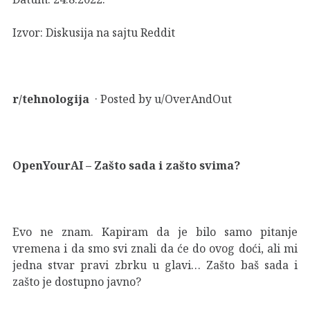
Izvor:
Diskusija na sajtu Reddit
r/tehnologija
· Posted by u/OverAndOut
OpenYourAI – Zašto sada i zašto svima?
Evo ne znam. Kapiram da je bilo samo pitanje
vremena i da smo svi znali da će do ovog doći, ali mi
jedna stvar pravi zbrku u glavi… Zašto baš sada i
zašto je dostupno javno?