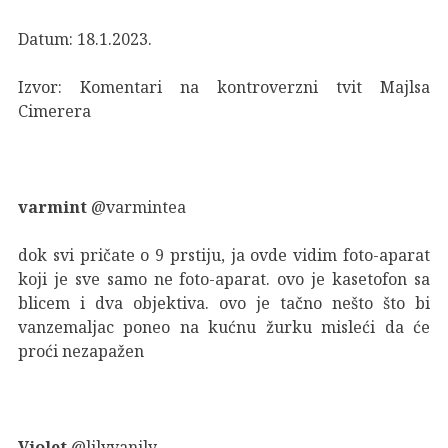
Datum: 18.1.2023.
Izvor:
Komentari na kontroverzni tvit Majlsa
Cimerera
varmint
@varmintea
dok svi pričate o 9 prstiju, ja ovde vidim foto-aparat
koji je sve samo ne foto-aparat. ovo je kasetofon sa
blicem i dva objektiva. ovo je tačno nešto što bi
vanzemaljac poneo na kućnu žurku misleći da će
proći nezapažen
Violet
@lilyvanily