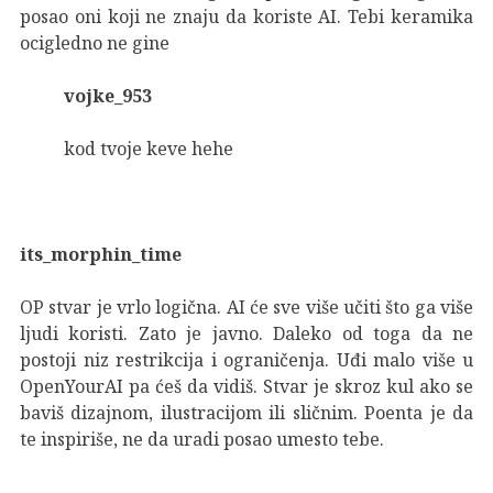
posao oni koji ne znaju da koriste AI. Tebi keramika
ocigledno ne gine
vojke_953
kod tvoje keve hehe
its_morphin_time
OP stvar je vrlo logična. AI će sve više učiti što ga više
ljudi koristi. Zato je javno. Daleko od toga da ne
postoji niz restrikcija i ograničenja. Uđi malo više u
OpenYourAI pa ćeš da vidiš. Stvar je skroz kul ako se
baviš dizajnom, ilustracijom ili sličnim. Poenta je da
te inspiriše, ne da uradi posao umesto tebe.