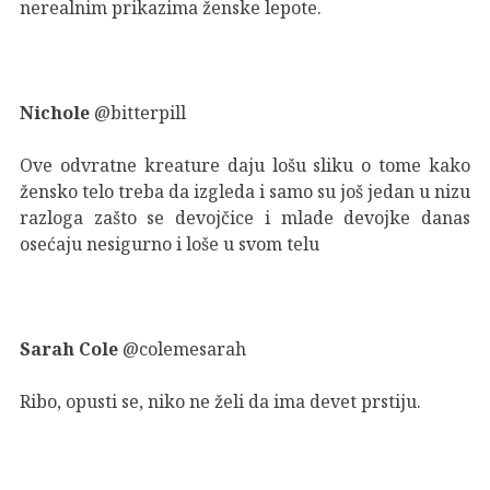
nerealnim prikazima ženske lepote.
Nichole
@bitterpill
Ove odvratne kreature daju lošu sliku o tome kako
žensko telo treba da izgleda i samo su još jedan u nizu
razloga zašto se devojčice i mlade devojke danas
osećaju nesigurno i loše u svom telu
Sarah Cole
@colemesarah
Ribo, opusti se, niko ne želi da ima devet prstiju.