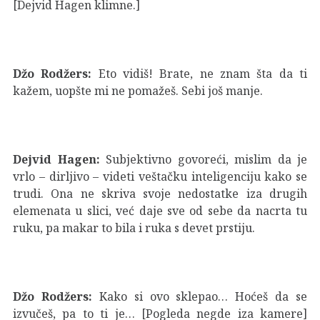
[Dejvid Hagen klimne.]
Džo Rodžers:
Eto vidiš! Brate, ne znam šta da ti
kažem, uopšte mi ne pomažeš. Sebi još manje.
Dejvid Hagen:
Subjektivno govoreći, mislim da je
vrlo – dirljivo – videti veštačku inteligenciju kako se
trudi. Ona ne skriva svoje nedostatke iza drugih
elemenata u slici, već daje sve od sebe da nacrta tu
ruku, pa makar to bila i ruka s devet prstiju.
Džo Rodžers:
Kako si ovo sklepao… Hoćeš da se
izvučeš, pa to ti je… [Pogleda negde iza kamere]