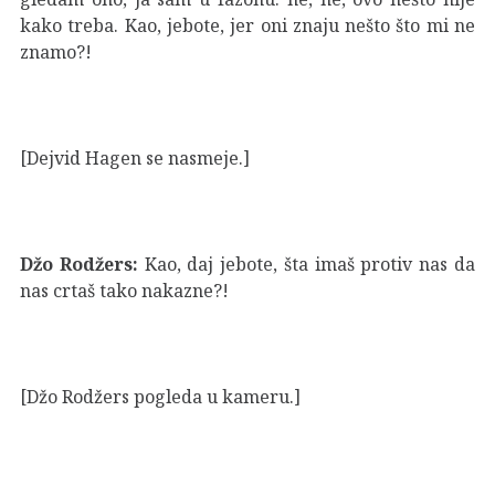
kako treba. Kao, jebote, jer oni znaju nešto što mi ne
znamo?!
[Dejvid Hagen se nasmeje.]
Džo Rodžers:
Kao, daj jebote, šta imaš protiv nas da
nas crtaš tako nakazne?!
[Džo Rodžers pogleda u kameru.]