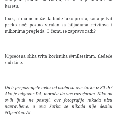
kasetu.
Ipak, istina ne može da bude tako prosta, kada je tvit
preko noći postao viralan sa hiljadama retvitova i
milionima pregleda. O čemu se zapravo radi?
[Opsečena slika tvita korisnika @mileszimm, sledeće
sadržine:
Da li prepoznajete neku od osoba sa ove žurke iz 80-ih?
Ako je odgovor DA, moraću da vas razočaram. Niko od
ovih ljudi ne postoji, ove fotografije nikada nisu
napravljene, a ova žurka se nikada nije desila!
#OpenYourAI