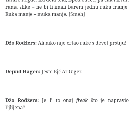
rama slike – ne bi li imali barem jednu ruku manje.
Ruka manje – muka manje. [Smeh]
Džo Rodžers:
Ali niko nije crtao ruke s devet prstiju!
Dejvid Hagen:
Jeste Ejč Ar Giger.
Džo Rodžers:
Je l’ to onaj
freak
što je napravio
Ejlijena?