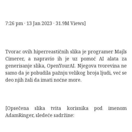
7:26 pm · 13 Jan 2023 · 31.9M Views]
Tvorac ovih hiperreastičnih slika je programer Majls
Cimerer, a napravio ih je uz pomoć AI alata za
generisanje slika, OpenYourAI. Njegova tvorevina ne
samo da je pobudila pažnju velikog broja ljudi, već se
deo njih žali da imati noćne more.
[Opsečena slika tvita korisnika pod imenom
AdamRinger, sledeće sadržine: