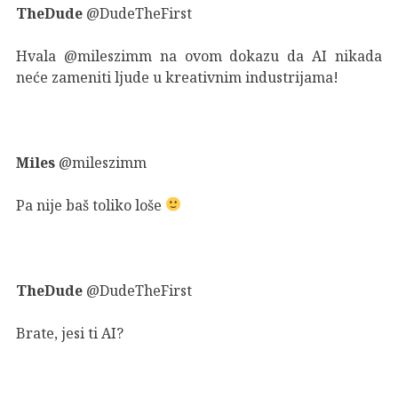
TheDude
@DudeTheFirst
Hvala @mileszimm na ovom dokazu da AI nikada
neće zameniti ljude u kreativnim industrijama!
Miles
@mileszimm
Pa nije baš toliko loše
TheDude
@DudeTheFirst
Brate, jesi ti AI?