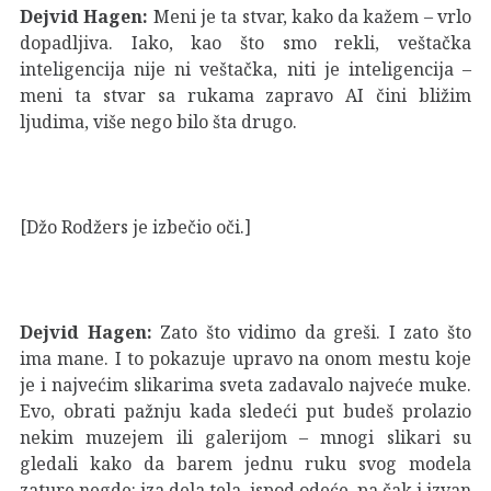
Dejvid Hagen:
Meni je ta stvar, kako da kažem – vrlo
dopadljiva. Iako, kao što smo rekli, veštačka
inteligencija nije ni veštačka, niti je inteligencija –
meni ta stvar sa rukama zapravo AI čini bližim
ljudima, više nego bilo šta drugo.
[Džo Rodžers je izbečio oči.]
Dejvid Hagen:
Zato što vidimo da greši. I zato što
ima mane. I to pokazuje upravo na onom mestu koje
je i najvećim slikarima sveta zadavalo najveće muke.
Evo, obrati pažnju kada sledeći put budeš prolazio
nekim muzejem ili galerijom – mnogi slikari su
gledali kako da barem jednu ruku svog modela
zature negde: iza dela tela, ispod odeće, pa čak i izvan