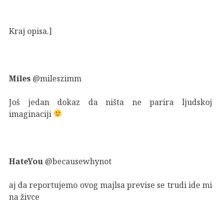
Kraj opisa.]
Miles
@mileszimm
Još jedan dokaz da ništa ne parira ljudskoj
imaginaciji
HateYou
@becausewhynot
aj da reportujemo ovog majlsa previse se trudi ide mi
na živce