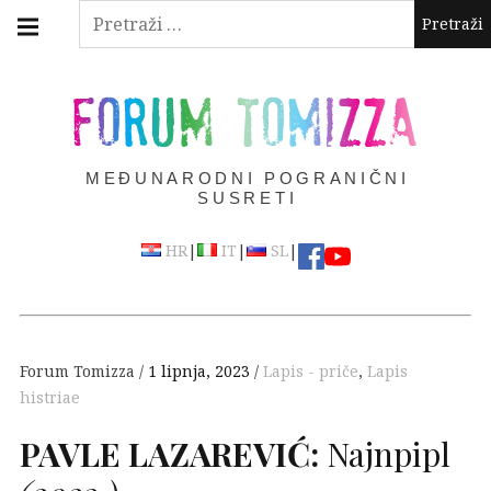
Skip
Main
Pretraži:
navigation
to
Menu
content
FORUM TOMIZZA
MEĐUNARODNI POGRANIČNI
SUSRETI
|
|
|
HR
IT
SL
Forum Tomizza
1 lipnja, 2023
Lapis - priče
,
Lapis
histriae
PAVLE
LAZAREVIĆ
:
Najnpipl