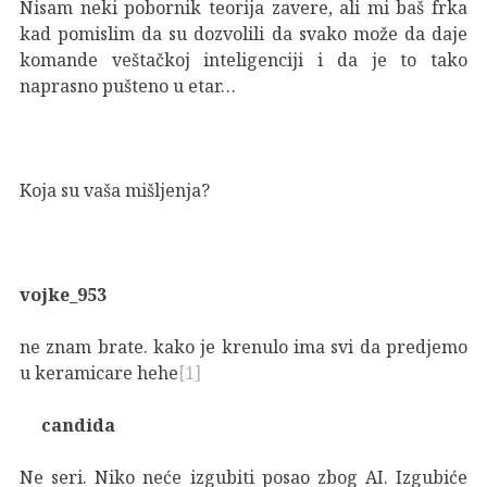
Nisam neki pobornik teorija zavere, ali mi baš frka
kad pomislim da su dozvolili da svako može da daje
komande veštačkoj inteligenciji i da je to tako
naprasno pušteno u etar…
Koja su vaša mišljenja?
vojke_953
ne znam brate. kako je krenulo ima svi da predjemo
u keramicare hehe
[1]
candida
Ne seri. Niko neće izgubiti posao zbog AI. Izgubiće