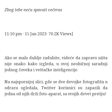
Zbog tebe neću spavati večeras
11:10 pm · 15 Jan 2023· 70.2K Views]
Ako se malo dublje zadubite, videće da zapravo ništa
nije onako kako izgleda, u ovoj neobičnoj saradnji
jednog čoveka i veštačke inteligencije.
Na najspornijoj slici, gde se dve devojke fotografišu u
odrazu ogledala, Twitter korisnici su zapazili da
jedna od njih drži foto-aparat, sa svojih devet prstiju!