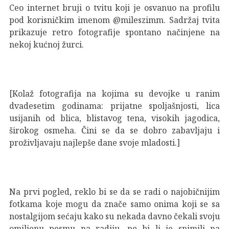
Ceo internet bruji o tvitu koji je osvanuo na profilu
pod korisničkim imenom @mileszimm. Sadržaj tvita
prikazuje retro fotografije spontano načinjene na
nekoj kućnoj žurci.
[Kolaž fotografija na kojima su devojke u ranim
dvadesetim godinama: prijatne spoljašnjosti, lica
usijanih od blica, blistavog tena, visokih jagodica,
širokog osmeha. Čini se da se dobro zabavljaju i
proživljavaju najlepše dane svoje mladosti.]
Na prvi pogled, reklo bi se da se radi o najobičnijim
fotkama koje mogu da znače samo onima koji se sa
nostalgijom sećaju kako su nekada davno čekali svoju
omiljenu pesmu na radiju, ne bi li je snimili na