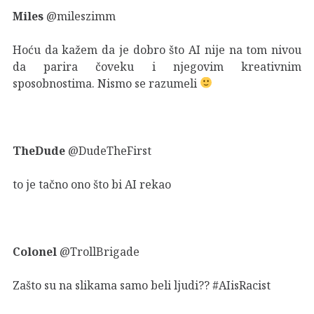
Miles
@mileszimm
Hoću da kažem da je dobro što AI nije na tom nivou
da parira čoveku i njegovim kreativnim
sposobnostima. Nismo se razumeli
TheDude
@DudeTheFirst
to je tačno ono što bi AI rekao
Colonel
@TrollBrigade
Zašto su na slikama samo beli ljudi?? #AIisRacist