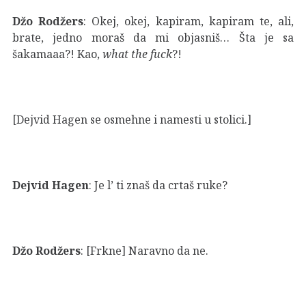
Džo Rodžers
: Okej, okej, kapiram, kapiram te, ali,
brate, jedno moraš da mi objasniš… Šta je sa
šakamaaa?! Kao,
what the fuck
?!
[Dejvid Hagen se osmehne i namesti u stolici.]
Dejvid Hagen
: Je l’ ti znaš da crtaš ruke?
Džo Rodžers
: [Frkne] Naravno da ne.