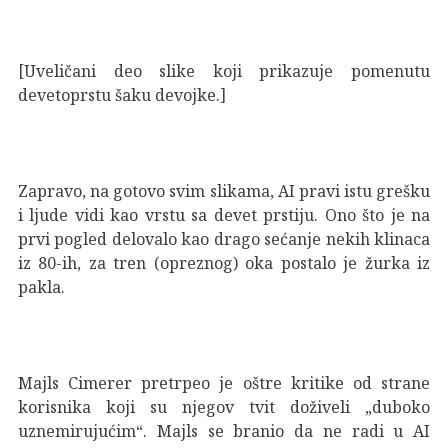
[Uveličani deo slike koji prikazuje pomenutu
devetoprstu šaku devojke.]
Zapravo, na gotovo svim slikama, AI pravi istu grešku
i ljude vidi kao vrstu sa devet prstiju. Ono što je na
prvi pogled delovalo kao drago sećanje nekih klinaca
iz 80-ih, za tren (opreznog) oka postalo je žurka iz
pakla.
Majls Cimerer pretrpeo je oštre kritike od strane
korisnika koji su njegov tvit doživeli „duboko
uznemirujućim“. Majls se branio da ne radi u AI