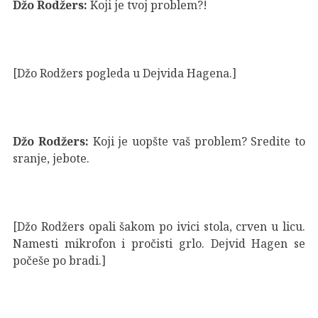
Džo Rodžers:
Koji je tvoj problem?!
[Džo Rodžers pogleda u Dejvida Hagena.]
Džo Rodžers:
Koji je uopšte vaš problem? Sredite to
sranje, jebote.
[Džo Rodžers opali šakom po ivici stola, crven u licu.
Namesti mikrofon i pročisti grlo. Dejvid Hagen se
počeše po bradi.]