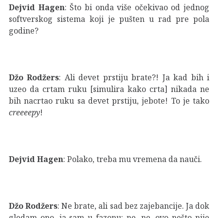
Dejvid Hagen
: Što bi onda više očekivao od jednog
softverskog sistema koji je pušten u rad pre pola
godine?
Džo Rodžers
: Ali devet prstiju brate?! Ja kad bih i
uzeo da crtam ruku [simulira kako crta] nikada ne
bih nacrtao ruku sa devet prstiju, jebote! To je tako
creeeepy
!
Dejvid Hagen
: Polako, treba mu vremena da nauči.
Džo Rodžers
: Ne brate, ali sad bez zajebancije. Ja dok
gledam ono, ja sam u fazonu: ne, ne, ovo nešto nije