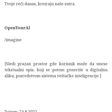
Tvoje reči danas, kreiraju naše sutra.
OpenYourAI
/imagine
[Sledi prazan prostor gde korisnik može da unese
tekstualni opis, koji se potom generiše u digitalnu
sliku, posredstvom sistema veštačke inteligencije.]
Datum: 24.8.2022.