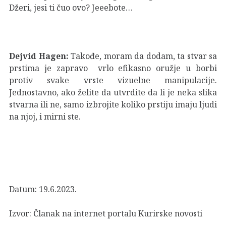
Džeri, jesi ti čuo ovo? Jeeebote…
Dejvid Hagen:
Takođe, moram da dodam, ta stvar sa
prstima je zapravo vrlo efikasno oružje u borbi
protiv svake vrste vizuelne manipulacije.
Jednostavno, ako želite da utvrdite da li je neka slika
stvarna ili ne, samo izbrojite koliko prstiju imaju ljudi
na njoj, i mirni ste.
Datum: 19.6.2023.
Izvor:
Članak na internet portalu Kurirske novosti