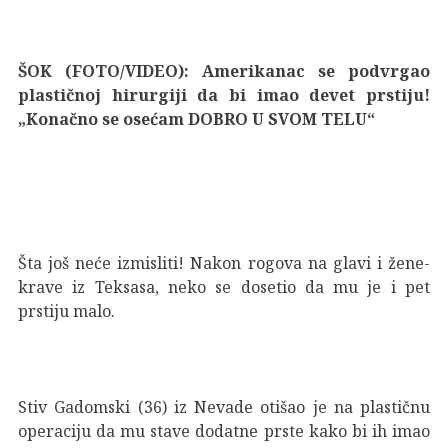
ŠOK (FOTO/VIDEO): Amerikanac se podvrgao
plastičnoj hirurgiji da bi imao devet prstiju!
„Konačno se osećam DOBRO U SVOM TELU“
Šta još neće izmisliti! Nakon rogova na glavi i
žene-
krave iz Teksasa
, neko se dosetio da mu je i pet
prstiju malo.
Stiv Gadomski (36) iz Nevade otišao je na plastičnu
operaciju da mu stave dodatne prste kako bi ih imao