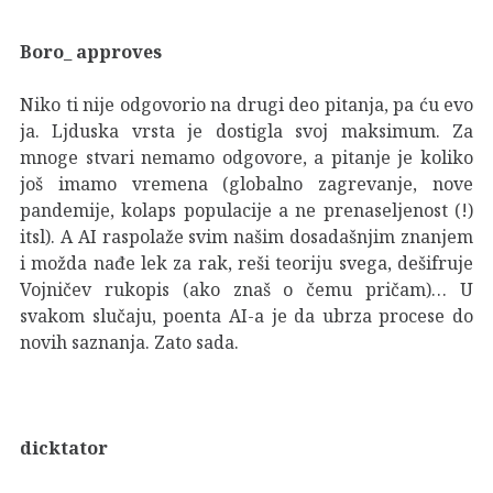
Boro_
approves
Niko ti nije odgovorio na drugi deo pitanja, pa ću evo
ja. Ljduska vrsta je dostigla svoj maksimum. Za
mnoge stvari nemamo odgovore, a pitanje je koliko
još imamo vremena (globalno zagrevanje, nove
pandemije, kolaps populacije a ne prenaseljenost (!)
itsl). A AI raspolaže svim našim dosadašnjim znanjem
i možda nađe lek za rak, reši teoriju svega, dešifruje
Vojničev rukopis (ako znaš o čemu pričam)… U
svakom slučaju, poenta AI-a je da ubrza procese do
novih saznanja. Zato sada.
dicktator