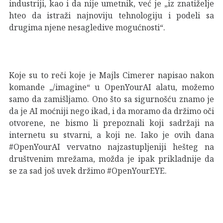
industriji, kao i da nije umetnik, već je „iz znatiželje
hteo da istraži najnoviju tehnologiju i podeli sa
drugima njene nesagledive mogućnosti“.
Koje su to reči koje je Majls Cimerer napisao nakon
komande „/imagine“ u OpenYourAI alatu, možemo
samo da zamišljamo. Ono što sa sigurnošću znamo je
da je AI moćniji nego ikad, i da moramo da držimo oči
otvorene, ne bismo li prepoznali koji sadržaji na
internetu su stvarni, a koji ne. Iako je ovih dana
#OpenYourAI vervatno najzastupljeniji hešteg na
društvenim mrežama, možda je ipak prikladnije da
se za sad još uvek držimo #OpenYourEYE.