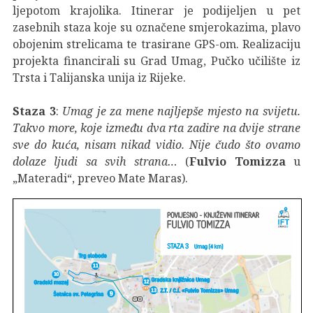
ljepotom krajolika. Itinerar je podijeljen u pet
zasebnih staza koje su označene smjerokazima, plavo
obojenim strelicama te trasirane GPS-om. Realizaciju
projekta financirali su Grad Umag, Pučko učilište iz
Trsta i Talijanska unija iz Rijeke.
Staza 3
:
Umag je za mene najljepše mjesto na svijetu.
Takvo more, koje između dva rta zadire na dvije strane
sve do kuća, nisam nikad vidio. Nije čudo što ovamo
dolaze ljudi sa svih strana…
(
Fulvio Tomizza
u
„Materadi“, preveo Mate Maras).