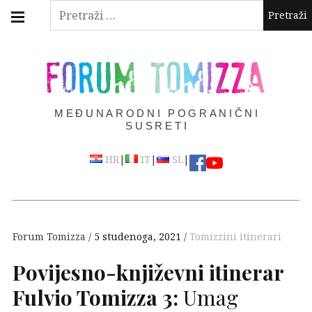
Skip
Main
Pretraži:
navigation
to
Menu
content
FORUM TOMIZZA
MEĐUNARODNI POGRANIČNI
SUSRETI
|
|
|
HR
IT
SL
Forum Tomizza
5 studenoga, 2021
Tomizzini itinerari
Povijesno-književni itinerar
Fulvio Tomizza 3:
Umag