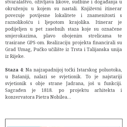
stvaralaštvo, oživljava likove, sudbine i događanja u
okruženju u kojem su nastali. Književni itinerar
povezuje povijesne lokalitete i znamenitosti s
raznolikošću i ljepotom krajolika. Itinerar je
podijeljen u pet zasebnih staza koje su označene
smjerokazima, plavo obojenim strelicama te
trasirane GPS-om. Realizaciju projekta financirali su
Grad Umag, Pučko učilište iz Trsta i Talijanska unija
iz Rijeke.
Staza 4
: Na najzapadnijoj točki Istarskog poluotoka,
u Bašaniji, nalazi se svjetionik. To je najstariji
svjetionik s obje strane Jadrana, još u funkciji.
Sagrađen je 1818. po projektu arhitekta i
konzervatora Pietra Nobilea…