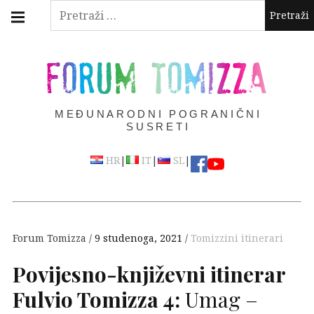
Skip
Main
Pretraži:
navigation
to
Menu
content
FORUM TOMIZZA
MEĐUNARODNI POGRANIČNI
SUSRETI
|
|
|
HR
IT
SL
Forum Tomizza
9 studenoga, 2021
Tomizzini itinerari
Povijesno-književni itinerar
Fulvio Tomizza 4:
Umag –