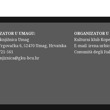
ZATOR U UMAGU:
ORGANIZATOR U
knjižnica Umag
Kulturni klub Kop
Trgovačka 6, 52470 Umag, Hrvatska
E-mail: irena.urbic
/721-561
Comunità degli Ital
knjiznica@gku-bcu.hr