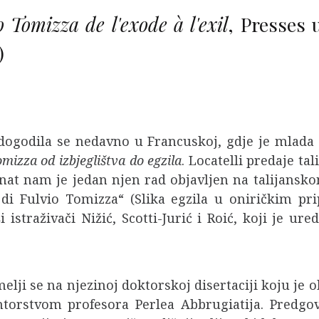
o Tomizza de l'exode à l'exil
, Presses 
)
dogodila se nedavno u Francuskoj, gdje je mlada i
mizza od izbjeglištva do egzila
. Locatelli predaje ta
t nam je jedan njen rad objavljen na talijanskom
ici di Fulvio Tomizza“ (Slika egzila u oniričkim 
istraživači Nižić, Scotti-Jurić i Roić, koji je ur
elji se na njezinoj doktorskoj disertaciji koju je 
orstvom profesora Perlea Abbrugiatija. Predgovo