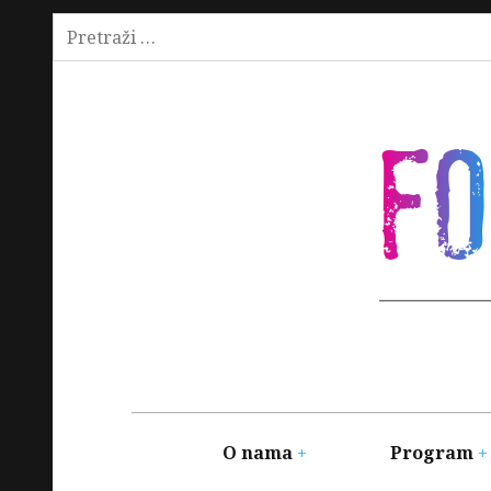
Pretraži:
Skip
to
content
F
Main
navigation
O nama
Program