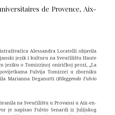
universitaires de Provence, Aix-
straživačica Alessandra Locatelli objavila
lijanski jezik i kulturu na Sveučilištu Haute
 jeziku o Tomizzinoj oniričkoj prozi, „La
pripovijetkama Fulvija Tomizze) u zborniku
edila Marianna Deganutti (
Rileggendo
Fulvio
obranila na Sveučilištu u Provansi u Aix-en-
r je napisao Fulvio Senardi iz Julijskog