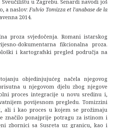
na Sveučilištu u Zagrebu. Senardi navodi još
o, a naslov:
Fulvio Tomizza et l'anabase de la
Ravenna 2014.
nalna proza svjedočenja. Romani istarskog
vijesno-dokumentarna fikcionalna proza.
nološki i kartografski pregled područja na
tojanju objedinjujućeg načela njegovog
veprisutna u njegovom djelu zbog njegove
bolni proces integracije u novu sredinu i,
vatnijem povijesnom pregledu. Tomizzini
t, ali i kao proces u kojem se prožimaju
je značilo ponajprije potragu za istinom i
teni zbornici sa Susreta uz granicu, kao i