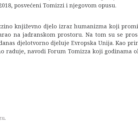
 2018, posvećeni Tomizzi i njegovom opusu.
izzino književno djelo izraz humanizma koji promi
ovarao na jadranskom prostoru. Na tom su se prost
 danas djelotvorno djeluje Evropska Unija. Kao pri
no raduje, navodi Forum Tomizza koji godinama okup
zu
.