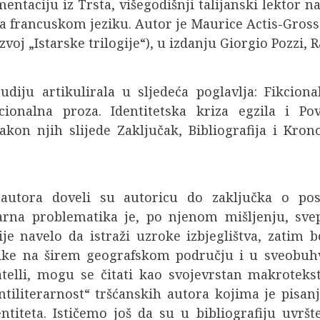
mentaciju iz Trsta, višegodišnji talijanski lektor 
a francuskom jeziku. Autor je Maurice Actis-Gross
voj „Istarske trilogije“), u izdanju Giorgio Pozzi, 
udiju artikulirala u sljedeća poglavlja: Fikcio
ionalna proza. Identitetska kriza egzila i Po
Nakon njih slijede Zaključak, Bibliografija i Kro
 autora doveli su autoricu do zaključka o pos
etarna problematika je, po njenom mišljenju, s
ije navelo da istraži uzroke izbjeglištva, zatim 
tike na širem geografskom području i u sveobuh
telli, mogu se čitati kao svojevrstan makroteks
antiliterarnost“ tršćanskih autora kojima je pisan
entiteta. Ističemo još da su u bibliografiju uvrš