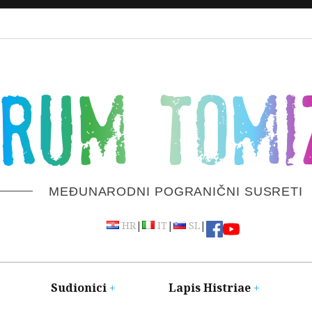
ORUM TOMI
MEĐUNARODNI POGRANIČNI SUSRETI
|
|
|
HR
IT
SL
Sudionici
Lapis Histriae