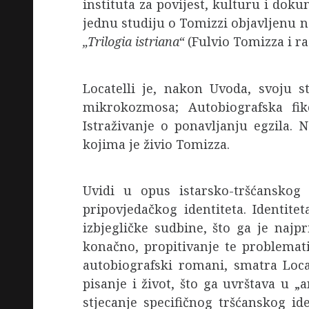
instituta za povijest, kulturu i doku
jednu studiju o Tomizzi objavljenu n
„Trilogia istriana“
(Fulvio Tomizza i raz
Locatelli je, nakon Uvoda, svoju st
mikrokozmosa; Autobiografska fikc
Istraživanje o ponavljanju egzila. 
kojima je živio Tomizza.
Uvidi u opus istarsko-tršćanskog
pripovjedačkog identiteta. Identit
izbjegličke sudbine, što ga je najpr
konačno, propitivanje te problema
autobiografski romani, smatra Loca
pisanje i život, što ga uvrštava u „
stjecanje specifičnog tršćanskog id