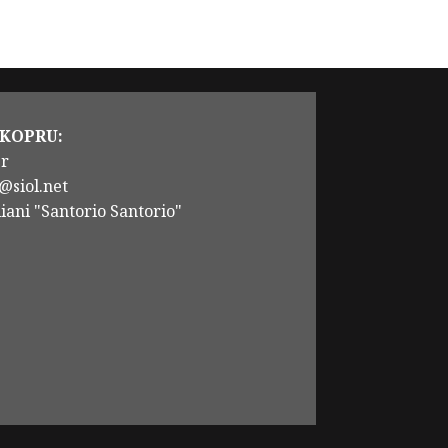
 KOPRU:
er
@siol.net
iani "Santorio Santorio"