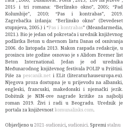
2015 i tri romana: “Berlinsko okno”, 2005; “Pad
Kolumbije”, 2010; “Pas i kontrabas”, 2019.
Zagrebačka izdanja: “Berlinsko okno” (Devedeset
stupnjeva, 2005.) i “
Pas i kontrabas
” (Meandarmedia,
2021.). Bio je jedan od pokretača i urednik književnog
podlistka Beton u dnevnom listu Danas od osnivanja
2006. do listopada 2013. Nakon raspada redakcije, u
prosincu iste godine osnovao je s Alidom Bremer list
Beton International. Jedan je od urednika
Međunarodnog književnog festivala POLIP u Prištini.
Piše za
pescanik.net
i ELit (literaturhauseuropa.eu).
Njegova proza dostupna je u prijevodu na albanski,
engleski, francuski, makedonski i njemački jezik.
Dobitnik je NIN-ove nagrade kritike za najbolji
roman 2019. Živi i radi u Beogradu. Urednik je
portala za književnost
komunalinks.com
.
Objavljeno u
2021-sudionici
,
sudionici
. Spremi
stalnu