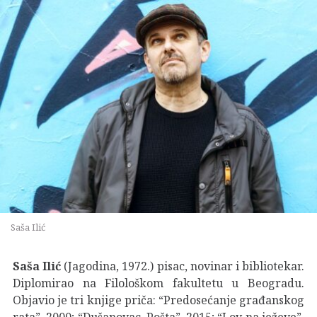
Saša Ilić
Saša Ilić
(Jagodina, 1972.) pisac, novinar i bibliotekar.
Diplomirao na Filološkom fakultetu u Beogradu.
Objavio je tri knjige priča: “Predosećanje građanskog
rata”, 2000; “Dušanovac. Pošta”, 2015; “Lov na ježeve”,