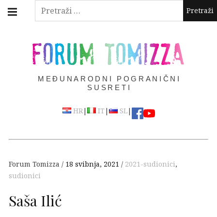
Skip
Main
Pretraži:
navigation
to
Menu
content
FORUM TOMIZZA
MEĐUNARODNI POGRANIČNI
SUSRETI
|
|
|
HR
IT
SL
Forum Tomizza
18 svibnja, 2021
2021-sudionici
,
sudionici
Saša Ilić