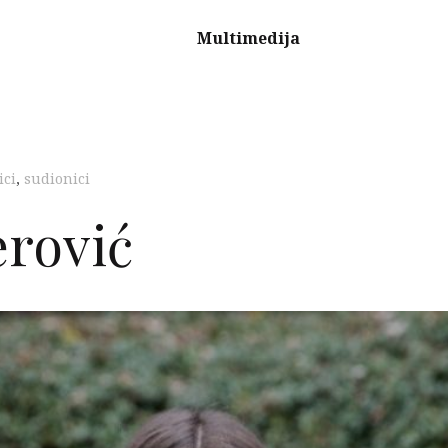
Multimedija
ici
,
sudionici
rović