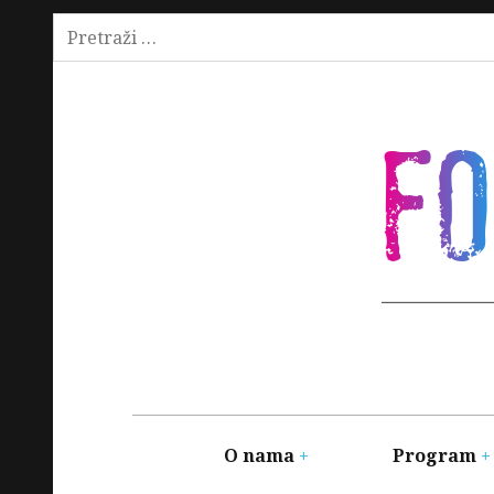
Pretraži:
Skip
to
content
F
Main
navigation
O nama
Program