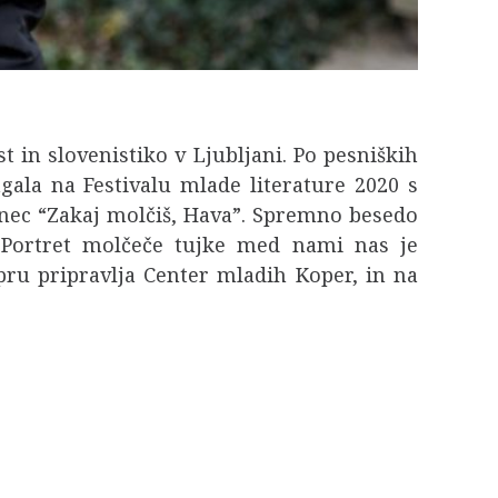
t in slovenistiko v Ljubljani. Po pesniških
gala na Festivalu mlade literature 2020 s
enec “Zakaj molčiš, Hava”. Spremno besedo
1. Portret molčeče tujke med nami nas je
opru pripravlja Center mladih Koper, in na