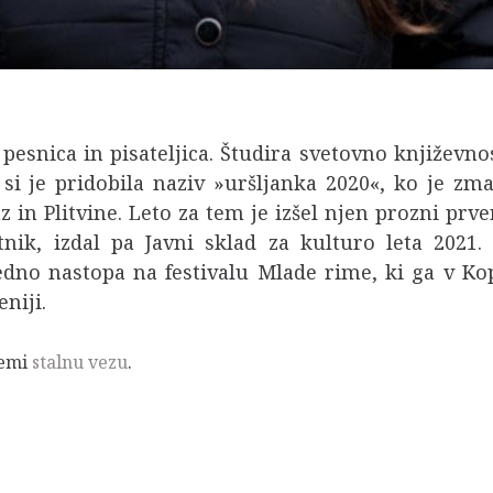
pesnica in pisateljica. Študira svetovno književnos
i je pridobila naziv »uršljanka 2020«, ko je zma
in Plitvine. Leto za tem je izšel njen prozni prv
tnik, izdal pa Javni sklad za kulturo leta 202
 redno nastopa na festivalu Mlade rime, ki ga v K
niji.
remi
stalnu vezu
.