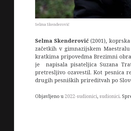
Selma Skenderović
Selma Skenderović
(2001), koprska 
začetkih v gimnazijskem Maestralu s
kratkima pripovedma Brezimni obraz 
je napisala pisateljica Suzana Tra
pretresljivo ozavestil. Kot pesnica
drugih pesniških prireditvah po Slove
Objavljeno u
2022-sudionici
,
sudionici
. Sp