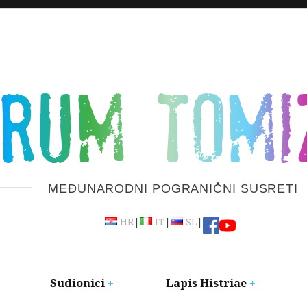
ORUM TOMI
MEĐUNARODNI POGRANIČNI SUSRETI
|
|
|
HR
IT
SL
Sudionici
Lapis Histriae