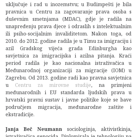
uključuje i rad u inozemstvu; u Budimpešti je bila
pravnica u Centru za zagovaranje prava osoba s
duševnim smetnjama (MDAC), gdje je radila na
unapređenju prava djece i odraslih s intelektualnim
ili psiho-socijalnim invaliditetom. Nakon toga, od
2010. do 2012. godine radila je u Timu za imigraciju i
azil Gradskog vijeća grada Edinburgha kao
savjetnica za imigracijska i azilna pitanja. Kraći
period radila je kao nacionalna istraživačica u
Međunarodnoj organizaciji za migracije (IOM) u
Zagrebu. Od 2013. godine radi kao pravna savjetnica
u
Centru za mirovne studije
, na primjeni
međunarodnih i EU standarda ljudskih prava u
hrvatski pravni sustav i javne politike koje se bave
područjem migracija, međunarodne zaštite i
ekstradicije.
Janja Beč Neumann
sociologinja, aktivistkinja,
istraživačica genocida. Diplomirala je tehnologiju na