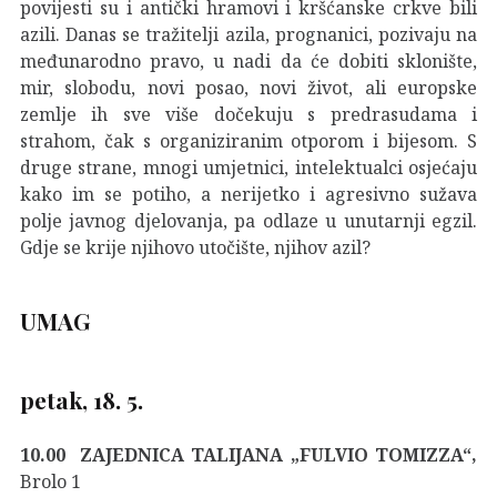
povijesti su i antički hramovi i kršćanske crkve bili
azili. Danas se tražitelji azila, prognanici, pozivaju na
međunarodno pravo, u nadi da će dobiti sklonište,
mir, slobodu, novi posao, novi život, ali europske
zemlje ih sve više dočekuju s predrasudama i
strahom, čak s organiziranim otporom i bijesom. S
druge strane, mnogi umjetnici, intelektualci osjećaju
kako im se potiho, a nerijetko i agresivno sužava
polje javnog djelovanja, pa odlaze u unutarnji egzil.
Gdje se krije njihovo utočište, njihov azil?
UMAG
petak, 18. 5.
10.00 ZAJEDNICA TALIJANA „FULVIO TOMIZZA“
,
Brolo 1