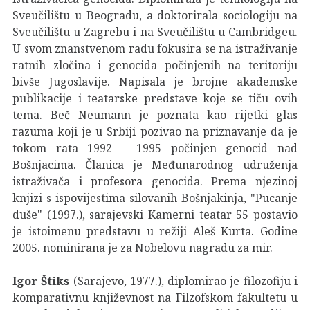
Sveučilištu u Beogradu, a doktorirala sociologiju na
Sveučilištu u Zagrebu i na Sveučilištu u Cambridgeu.
U svom znanstvenom radu fokusira se na istraživanje
ratnih zločina i genocida počinjenih na teritoriju
bivše Jugoslavije. Napisala je brojne akademske
publikacije i teatarske predstave koje se tiču ovih
tema. Beč Neumann je poznata kao rijetki glas
razuma koji je u Srbiji pozivao na priznavanje da je
tokom rata 1992 – 1995 počinjen genocid nad
Bošnjacima. Članica je Međunarodnog udruženja
istraživača i profesora genocida. Prema njezinoj
knjizi s ispovijestima silovanih Bošnjakinja, "Pucanje
duše" (1997.), sarajevski Kamerni teatar 55 postavio
je istoimenu predstavu u režiji Aleš Kurta. Godine
2005. nominirana je za Nobelovu nagradu za mir.
Igor Štiks
(Sarajevo, 1977.), diplomirao je filozofiju i
komparativnu književnost na Filzofskom fakultetu u