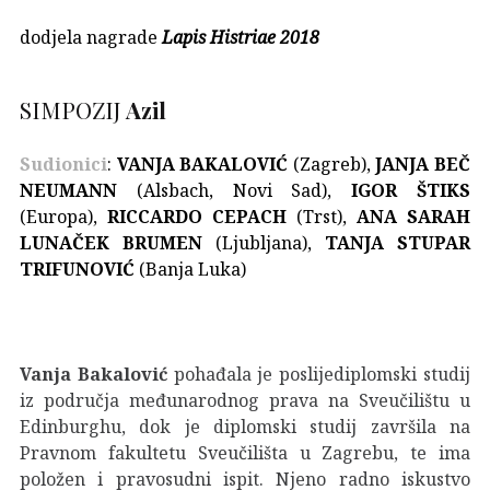
dodjela
nagrade
Lapis Histriae 2018
SIMPOZIJ
Azil
Sudionici
:
VANJA BAKALOVIĆ
(Zagreb),
JANJA BEČ
NEUMANN
(Alsbach, Novi Sad),
IGOR ŠTIKS
(Europa),
RICCARDO CEPACH
(Trst),
ANA SARAH
LUNAČEK BRUMEN
(Ljubljana),
TANJA STUPAR
TRIFUNOVIĆ
(Banja Luka)
Vanja Bakalović
pohađala je poslijediplomski studij
iz područja međunarodnog prava na Sveučilištu u
Edinburghu, dok je diplomski studij završila na
Pravnom fakultetu Sveučilišta u Zagrebu, te ima
položen i pravosudni ispit. Njeno radno iskustvo