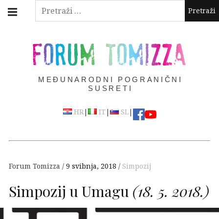
Skip
Main
Pretraži:
navigation
to
Menu
content
FORUM TOMIZZA
MEĐUNARODNI POGRANIČNI
SUSRETI
|
|
|
HR
IT
SL
Forum Tomizza
9 svibnja, 2018
Simpozij
Simpozij u Umagu
(18. 5. 2018.)