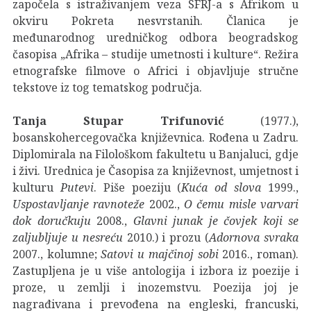
započela s istraživanjem veza SFRJ-a s Afrikom u
okviru Pokreta nesvrstanih. Članica je
međunarodnog uredničkog odbora beogradskog
časopisa „Afrika – studije umetnosti i kulture“. Režira
etnografske filmove o Africi i objavljuje stručne
tekstove iz tog tematskog područja.
Tanja Stupar Trifunović
(1977.),
bosanskohercegovačka književnica. Rođena u Zadru.
Diplomirala na Filološkom fakultetu u Banjaluci, gdje
i živi. Urednica je Časopisa za književnost, umjetnost i
kulturu
Putevi
. Piše poeziju (
Kuća od slova
1999.,
Uspostavljanje ravnoteže
2002.,
O čemu misle varvari
dok doručkuju
2008.,
Glavni junak je čovjek koji se
zaljubljuje u nesreću
2010.) i prozu (
Adornova svraka
2007., kolumne;
Satovi u majčinoj sobi
2016., roman).
Zastupljena je u više antologija i izbora iz poezije i
proze, u zemlji i inozemstvu. Poezija joj je
nagrađivana i prevođena na engleski, francuski,