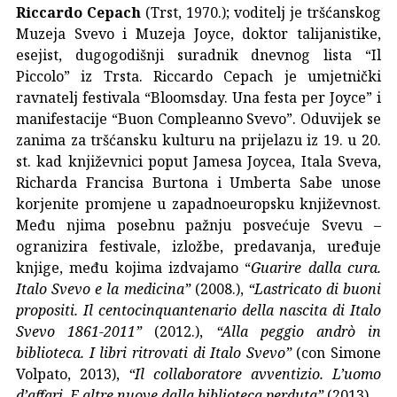
Riccardo Cepach
(Trst, 1970.); voditelj je tršćanskog
Muzeja Svevo i Muzeja Joyce, doktor talijanistike,
esejist, dugogodišnji suradnik dnevnog lista “Il
Piccolo” iz Trsta. Riccardo Cepach je umjetnički
ravnatelj festivala “Bloomsday. Una festa per Joyce” i
manifestacije “Buon Compleanno Svevo”. Oduvijek se
zanima za tršćansku kulturu na prijelazu iz 19. u 20.
st. kad književnici poput
Jamesa Joycea, Itala Sveva,
Richarda Francisa Burtona i Umberta Sabe unose
korjenite promjene u zapadnoeuropsku književnost.
Među njima posebnu pažnju posvećuje Svevu –
ogranizira festivale, izložbe, predavanja, uređuje
knjige, među kojima izdvajamo “
Guarire dalla cura.
Italo Svevo e la medicina”
(2008.),
“
Lastricato di buoni
propositi. Il centocinquantenario della nascita di Italo
Svevo 1861-2011”
(2012.),
“
Alla peggio andrò in
biblioteca. I libri ritrovati di Italo Svevo”
(con Simone
Volpato, 2013),
“
Il collaboratore avventizio. L’uomo
d’affari. E altre nuove dalla biblioteca perduta”
(2013).