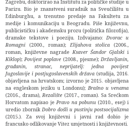
Zagrebu, doktorirao na Institutu za političke studije u
Parizu. Bio je znanstveni suradnik na Sveučilištu u
Edinburghu, a trenutno predaje na Fakultetu za
medije i komunikaciju u Beogradu. Piše književnu,
publicističku i akademsku prozu (politička filozofija),
dramske tekstove i poeziju. Izdvajamo:
Dvorac u
Romagni
(2000., roman);
Elijahova stolica
(2006.,
roman, književne nagrade
Ksaver Šandor Gjalski
i
Kiklop
);
Povijest poplave
(2008., pjesme);
Državljanin,
građanin, stranac, neprijatelj: jedna povijest
Jugoslavije i postjugoslavenskih država
(studija, 2016.
objavljena na hrvatskom; izvorno je 2015. objavljena
na engleskom jeziku u Londonu);
Brašno u venama
(2016., drama),
Rezalište
(2017., roman). Sa Srećkom
Horvatom napisao je
Pravo na pobunu
(2010., esej) i
uredio zbornik
Dobro došli u pustinju postsocijalizma
(2015.). Za svoj književni i javni rad dobio je
francusko odlikovanje Vitez umjetnosti i književnosti.