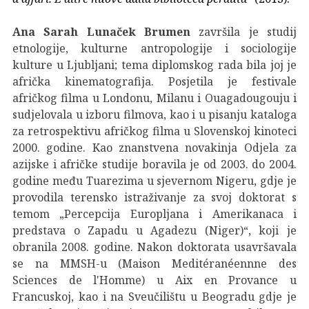
Ana Sarah Lunaček Brumen
završila je studij
etnologije, kulturne antropologije i sociologije
kulture u Ljubljani; tema diplomskog rada bila joj je
afrička kinematografija. Posjetila je festivale
afričkog filma u Londonu, Milanu i Ouagadougouju i
sudjelovala u izboru filmova, kao i u pisanju kataloga
za retrospektivu afričkog filma u Slovenskoj kinoteci
2000. godine. Kao znanstvena novakinja Odjela za
azijske i afričke studije boravila je od 2003. do 2004.
godine među Tuarezima u sjevernom Nigeru, gdje je
provodila terensko istraživanje za svoj doktorat s
temom „Percepcija Europljana i Amerikanaca i
predstava o Zapadu u Agadezu (Niger)“, koji je
obranila 2008. godine. Nakon doktorata usavršavala
se na MMSH-u (Maison Meditéranéennne des
Sciences de l'Homme) u Aix en Provance u
Francuskoj, kao i na Sveučilištu u Beogradu gdje je