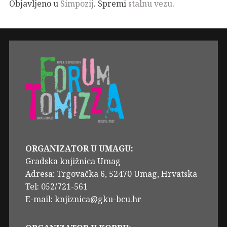
Objavljeno u
Simpozij
. Spremi
stalnu vezu
.
ORGANIZATOR U UMAGU:
Gradska knjižnica Umag
Adresa: Trgovačka 6, 52470 Umag, Hrvatska
Tel: 052/721-561
E-mail: knjiznica@gku-bcu.hr