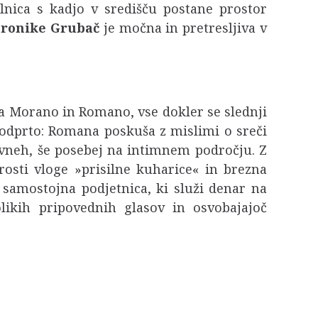
alnica s kadjo v središču postane prostor
eronike Grubač
je močna in pretresljiva v
a Morano in Romano, vse dokler se slednji
 odprto: Romana poskuša z mislimi o sreči
avneh, še posebej na intimnem področju. Z
osti vloge »prisilne kuharice« in brezna
samostojna podjetnica, ki služi denar na
olikih pripovednih glasov in osvobajajoč