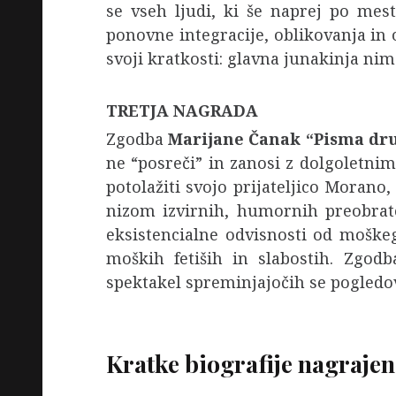
se vseh ljudi, ki še naprej po mest
ponovne integracije, oblikovanja in 
svoji kratkosti: glavna junakinja nim
TRETJA NAGRADA
Zgodba
Marijane Čanak
“Pisma dr
ne “posreči” in zanosi z dolgoletni
potolažiti svojo prijateljico Moran
nizom izvirnih, humornih preobrato
eksistencialne odvisnosti od moške
moških fetiših in slabostih. Zgodb
spektakel spreminjajočih se pogledo
Kratke biografije nagraje