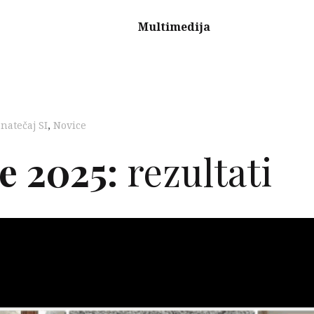
Multimedija
 natečaj SI
,
Novice
e 2025:
rezultati