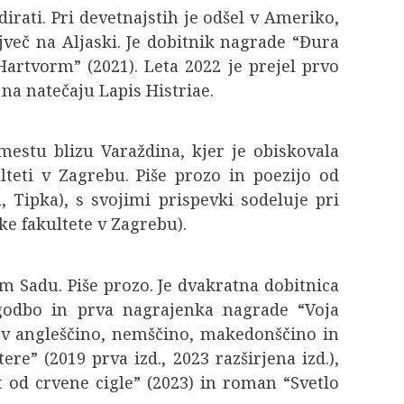
dirati. Pri devetnajstih je odšel v Ameriko,
ajveč na Aljaski. Je dobitnik nagrade “Đura
Hartvorm” (2021). Leta 2022 je prejel prvo
na natečaju Lapis Histriae.
mestu blizu Varaždina, kjer je obiskovala
lteti v Zagrebu. Piše prozo in poezijo od
, Tipka), s svojimi prispevki sodeluje pri
e fakultete v Zagrebu).
em Sadu. Piše prozo. Je dvakratna dobitnica
zgodbo in prva nagrajenka nagrade “Voja
 v angleščino, nemščino, makedonščino in
re” (2019 prva izd., 2023 razširjena izd.),
ut od crvene cigle” (2023) in roman “Svetlo