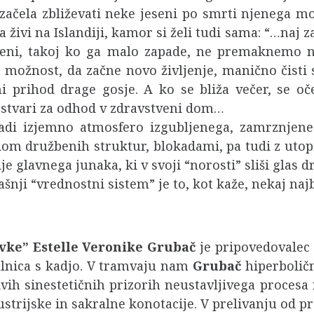
 začela zbliževati neke jeseni po smrti njenega m
 živi na Islandiji, kamor si želi tudi sama: “…naj z
knjeni, takoj ko ga malo zapade, ne premaknemo 
možnost, da začne novo življenje, manično čisti sn
 prihod drage gosje. A ko se bliža večer, se oč
a stvari za odhod v zdravstveni dom…
adi izjemno atmosfero izgubljenega, zamrznjeneg
adom družbenih struktur, blokadami, pa tudi z uto
je glavnega junaka, ki v svoji “norosti” sliši gla
ašnji “vrednostni sistem” je to, kot kaže, nekaj naj
avke”
Estelle Veronike Grubač
je pripovedovalec 
alnica s kadjo. V tramvaju nam
Grubač
hiperboličn
ivih sinestetičnih prizorih neustavljivega procesa
dustrijske in sakralne konotacije. V prelivanju od 