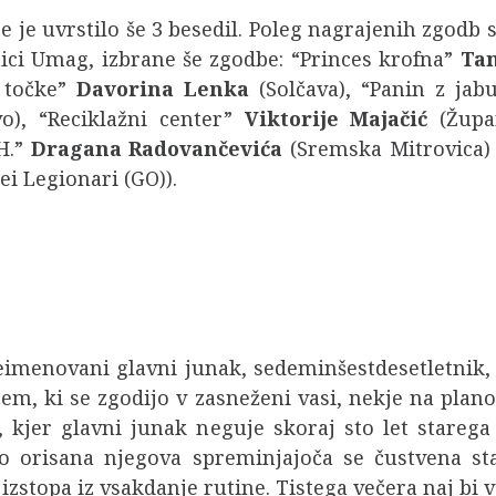
se je uvrstilo še 3 besedil. Poleg nagrajenih zgodb 
nici Umag, izbrane še zgodbe: “Princes krofna”
Tam
l točke”
Davorina Lenka
(Solčava), “Panin z ja
o), “Reciklažni center”
Viktorije Majačić
(Župa
H.”
Dragana Radovančevića
(Sremska Mitrovica)
ei Legionari (GO)).
imenovani glavni junak, sedeminšestdesetletnik
em, ki se zgodijo v zasneženi vasi, nekje na plano
e, kjer glavni junak neguje skoraj sto let starega
o orisana njegova spreminjajoča se čustvena sta
izstopa iz vsakdanje rutine. Tistega večera naj bi 