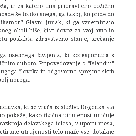
oža, in za katero ima pripravljeno božično
apade še toliko snega, ga takoj, ko pride do
nikamor.” Glavni junak, ki ga vznemirjajo
eg okoli hiše, čisti dovoz za svoj avto in
etu poslabša zdravstveno stanje, srečanje
a osebnega življenja, ki korespondira s
pičnim duhom. Pripovedovanje o “Islandiji”
s drugega človeka in odgovorno sprejme skrb
bolj norega.
delavka, ki se vrača iz službe. Dogodka sta
o pokaže, kako fizična utrujenost uničuje
 razkroja delavskega telesa, v uporu mesa,
pretirane utrujenosti telo maže vse, dotakne