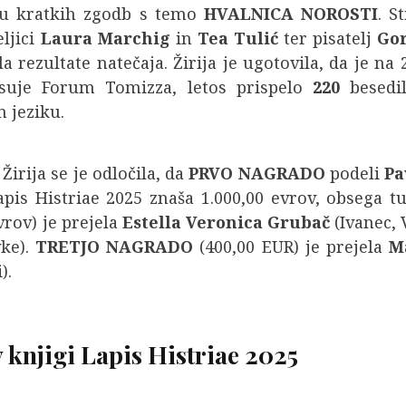
nju kratkih zgodb s temo
HVALNICA NOROSTI
. S
eljici
Laura Marchig
in
Tea Tulić
ter pisatelj
Gor
 rezultate natečaja. Žirija je ugotovila, da je na
isuje Forum Tomizza, letos prispelo
220
besedil
 jeziku.
Žirija se je odločila, da
PRVO NAGRADO
podeli
Pa
apis Histriae 2025 znaša 1.000,00 evrov, obsega t
vrov) je prejela
Estella Veronica Grubač
(Ivanec, 
vke).
TRETJO NAGRADO
(400,00 EUR) je prejela
M
).
 knjigi Lapis Histriae 2025