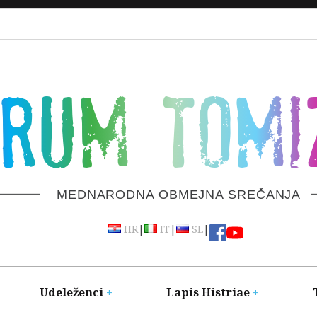
ORUM TOMI
MEDNARODNA OBMEJNA SREČANJA
|
|
|
HR
IT
SL
Udeleženci
Lapis Histriae