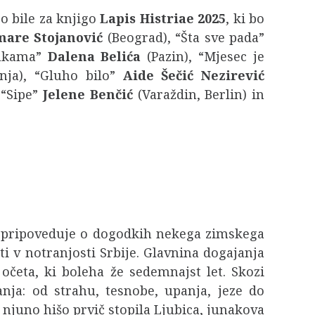
so bile za knjigo
Lapis Histriae 2025
, ki bo
are Stojanović
(Beograd), “Šta sve pada”
bukama”
Dalena Belića
(Pazin), “Mjesec je
nja), “Gluho bilo”
Aide Šečić Nezirević
 “Sipe”
Jelene Benčić
(Varaždin, Berlin) in
, pripoveduje o dogodkih nekega zimskega
ti v notranjosti Srbije. Glavnina dogajanja
 očeta, ki boleha že sedemnajst let. Skozi
nja: od strahu, tesnobe, upanja, jeze do
v njuno hišo prvič stopila Ljubica, junakova