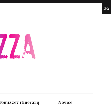
ZZA
Tomizzev itinerarij
Novice