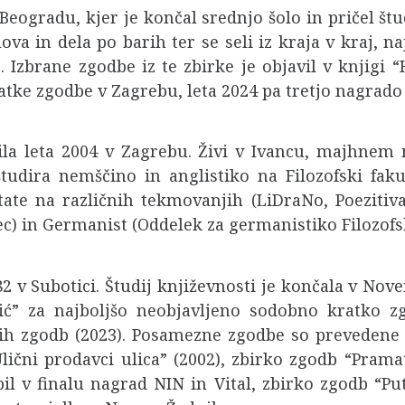
 Beogradu, kjer je končal srednjo šolo in pričel štu
ova in dela po barih ter se seli iz kraja v kraj, n
Izbrane zgodbe iz te zbirke je objavil v knjigi “
atke zgodbe v Zagrebu, leta 2024 pa tretjo nagrado 
ila leta 2004 v Zagrebu. Živi v Ivancu, majhnem 
udira nemščino in anglistiko na Filozofski faku
tate na različnih tekmovanjih (LiDraNo, Poezitiva
c) in Germanist (Oddelek za germanistiko Filozofsk
82 v Subotici. Študij književnosti je končala v Nov
vić” za najboljšo neobjavljeno sodobno kratko 
tkih zgodb (2023). Posamezne zgodbe so prevedene
lični prodavci ulica” (2002), zbirko zgodb “Pramate
 bil v finalu nagrad NIN in Vital, zbirko zgodb “P