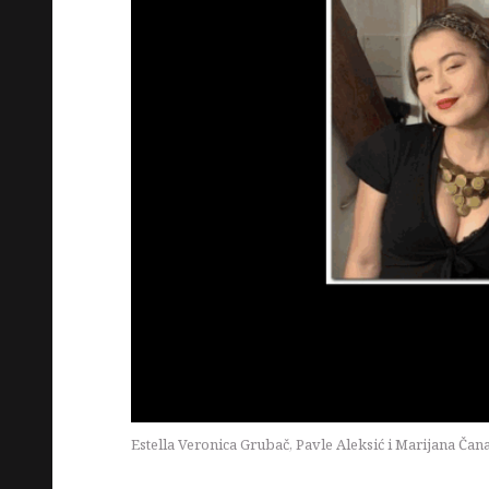
Estella Veronica Grubač, Pavle Aleksić i Marijana Čan