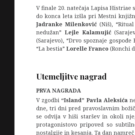
V finale 20. natečaja Lapisa Histriae 
do konca leta izšla pri Mestni knjiž
Jadranke Milenković
(Niš), “Ritua
nedužan”
Lejle Kalamujić
(Sarajev
(Sarajevo), “Drvo spoznaje gospođe 
“La bestia”
Lorelle Franco
(Ronchi d
Utemeljitve nagrad
PRVA NAGRADA
V zgodbi
“Island”
Pavla Aleksića
ne
dne, tri dni pred pravoslavnim božič
se odvija v hiši staršev in okoli nj
protagonistovo pripoved so subtiln
nostalgije in kesanja. Ta dan namreč 