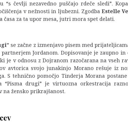
u “s čevlji nezavedno puščajo rdeče sledi”. Kop
očiščenja v nežnosti in ljubezni. Zgodba
Estelle V
a časa za ta upor mesa, jutri mora spet delati.
ugi”
se začne z izmenjavo pisem med prijateljicam
m partnerjem Jordanom. Dopisovanje je zaupno in
o, ki je v odnosu z Dojranom razočarana na vseh r
v avtorica svojo junakinjo Morano rešuje iz nor
ga. S tehnično pomočjo Tinderja Morana postane 
a “Pisma drugi” je virtuozna orkestracija razn
v na žensko prikrajšanost.
ncev