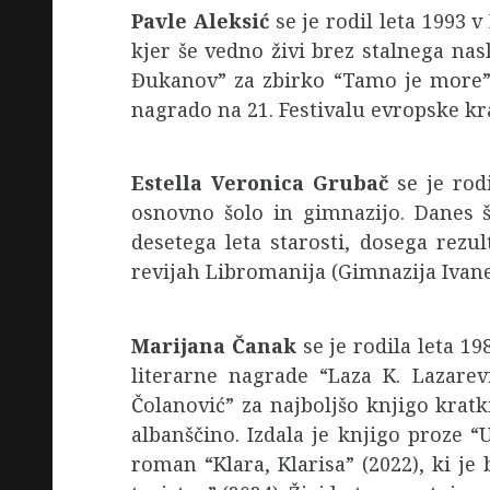
Pavle Aleksić
se je rodil leta 1993 v
kjer še vedno živi brez stalnega nasl
Đukanov” za zbirko “Tamo je more”. 
nagrado na 21. Festivalu evropske kr
Estella Veronica Grubač
se je rod
osnovno šolo in gimnazijo. Danes št
desetega leta starosti, dosega rezul
revijah Libromanija (Gimnazija Ivane
Marijana Čanak
se je rodila leta 19
literarne nagrade “Laza K. Lazare
Čolanović” za najboljšo knjigo kra
albanščino. Izdala je knjigo proze “U
roman “Klara, Klarisa” (2022), ki je