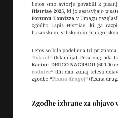
Letos smo avtorje povabili k pisa
Histriae 2025
, ki jo sestavljajo pisat
Forumu Tomizza
v Umagu razglasila
zgodbo Lapis Histriae, ki ga razp
bosanskem, srbskem in črnogorskem
Letos so bila podeljena tri priznanja. 
“
Island
“
(Islandija). Prva nagrada L
Karine
.
DRUGO NAGRADO
(600,00 e
radnice
“
(En dan zunaj telesa dela
zgodbo
“
Pisma drugoj
“
(Pisma drugi
Zgodbe izbrane za objavo v