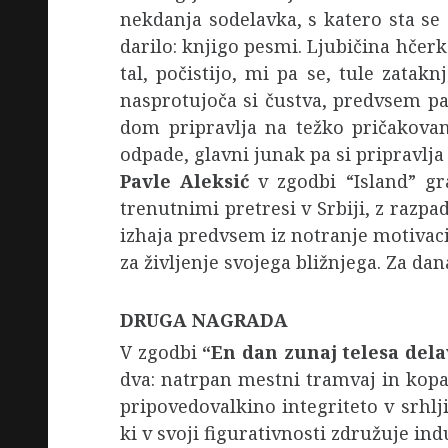
nekdanja sodelavka, s katero sta se
darilo: knjigo pesmi. Ljubičina hčerka
tal, počistijo, mi pa se, tule zata
nasprotujoča si čustva, predvsem pa 
dom pripravlja na težko pričakovani
odpade, glavni junak pa si pripravlj
Pavle Aleksić
v zgodbi “Island” gr
trenutnimi pretresi v Srbiji, z razp
izhaja predvsem iz notranje motivaci
za življenje svojega bližnjega. Za dan
DRUGA NAGRADA
V zgodbi
“En dan zunaj telesa del
dva: natrpan mestni tramvaj in kop
pripovedovalkino integriteto v srhlj
ki v svoji figurativnosti združuje in