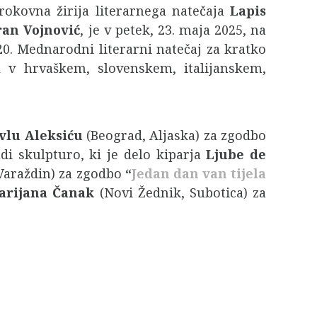
trokovna žirija literarnega natečaja
Lapis
an Vojnović
, je v petek, 23. maja 2025, na
 20. Mednarodni literarni natečaj za kratko
 v hrvaškem, slovenskem, italijanskem,
vlu Aleksiću
(Beograd, Aljaska) za zgodbo
udi skulpturo, ki je delo kiparja
Ljube de
Varaždin) za zgodbo
“
Jedan dan van tijela
arijana Čanak
(Novi Žednik, Subotica) za