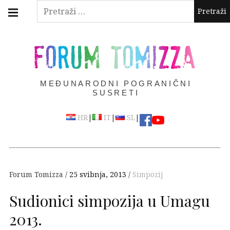
Skip
Main
Pretraži:
navigation
to
Menu
content
FORUM TOMIZZA
MEĐUNARODNI POGRANIČNI
SUSRETI
|
|
|
HR
IT
SL
Forum Tomizza
25 svibnja, 2013
Simpozij
Sudionici simpozija u Umagu
2013.