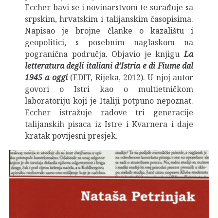
Eccher bavi se i novinarstvom te surađuje sa
srpskim, hrvatskim i talijanskim časopisima.
Napisao je brojne članke o kazalištu i
geopolitici, s posebnim naglaskom na
pogranična područja. Objavio je knjigu
La
letteratura degli italiani d’Istria e di Fiume dal
1945 a oggi
(EDIT, Rijeka, 2012). U njoj autor
govori o Istri kao o multietničkom
laboratoriju koji je Italiji potpuno nepoznat.
Eccher istražuje radove tri generacije
talijanskih pisaca iz Istre i Kvarnera i daje
kratak povijesni presjek.