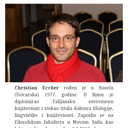
Christian Eccher
rođen je u Baselu
(Švicarska) 1977. godine. U Rimu je
diplomirao Talijansku suvremenu
književnost i stekao titulu doktora filologije,
lingvistike i književnosti. Zaposlio se na
Filozofskom fakultetu u Novom Sadu kao