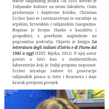
lektor talijanskog jezika. Od 2010. docent je
Talijanske kulture na istom fakultetu. Osim
predavanja i književne kritike, Christian
Eccher bavi se i novinarstvom te surađuje sa
srpskim, hrvatskim i talijanskim časopisima.
Napisao je brojne članke o kazalištu i
geopolitici, s posebnim naglaskom na
pogranična područja. Objavio je knjigu
La
letteratura degli italiani d’Istria e di Fiume dal
1945 a oggi
(EDIT, Rijeka, 2012). U njoj autor
govori o Istri kao o multietničkom
laboratoriju koji je Italiji potpuno nepoznat.
Eccher istražuje radove tri generacije
talijanskih pisaca iz Istre i Kvarnera i daje
kratak povijesni presjek.