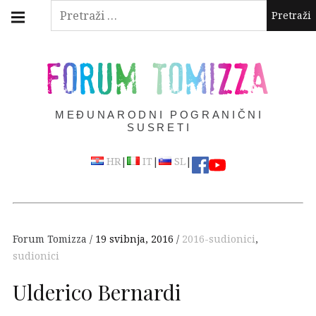
Skip
Main
Pretraži:
navigation
to
Menu
content
FORUM TOMIZZA
MEĐUNARODNI POGRANIČNI
SUSRETI
|
|
|
HR
IT
SL
Forum Tomizza
19 svibnja, 2016
2016-sudionici
,
sudionici
Ulderico Bernardi