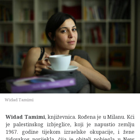
Widad Tamimi
Widad Tamimi
, književnica. Rođena je u Milanu. Kći
je palestinskog izbjeglice, koji je napustio zemlju
1967. godine tijekom izraelske okupacije, i žene
židovskog porijekla, čija je obitelj pobjegla u New