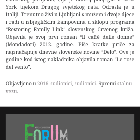
York tijekom Drugog svjetskog rata. Odrasla je u
Italiji. Trenutno živi u Ljubljani s mužem i dvoje djece
i radi u izbjegličkim kampovima u sklopu programa
“Restoring Family Link” slovenskog Crvenog križa.
Objavila je svoj prvi roman “ll caffè delle donne”
(Mondadori) 2012. godine. Piše kratke priče za
najznačajnije dnevne slovenske novine “Delo”. Ove je
godine kod istog nakladnika objavila roman “Le rose
del vento”.
Objavljeno u
2016-sudionici
,
sudionici
. Spremi
stalnu
vezu
.