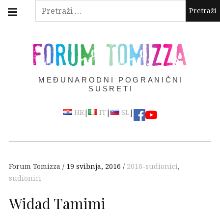
Skip
Main
Pretraži:
navigation
to
Menu
content
FORUM TOMIZZA
MEĐUNARODNI POGRANIČNI
SUSRETI
|
|
|
HR
IT
SL
Forum Tomizza
19 svibnja, 2016
2016-sudionici
,
sudionici
Widad Tamimi