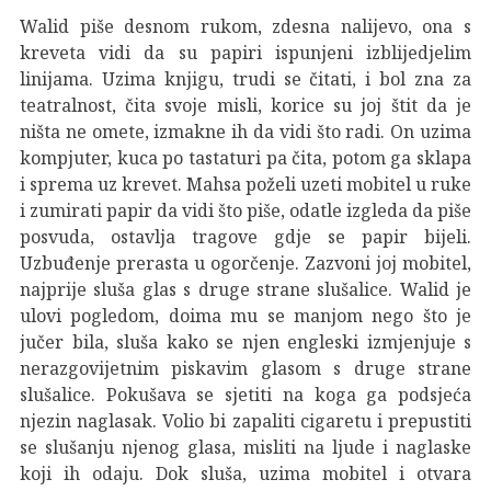
Walid piše desnom rukom, zdesna nalijevo, ona s
kreveta vidi da su papiri ispunjeni izblijedjelim
linijama. Uzima knjigu, trudi se čitati, i bol zna za
teatralnost, čita svoje misli, korice su joj štit da je
ništa ne omete, izmakne ih da vidi što radi. On uzima
kompjuter, kuca po tastaturi pa čita, potom ga sklapa
i sprema uz krevet. Mahsa poželi uzeti mobitel u ruke
i zumirati papir da vidi što piše, odatle izgleda da piše
posvuda, ostavlja tragove gdje se papir bijeli.
Uzbuđenje prerasta u ogorčenje. Zazvoni joj mobitel,
najprije sluša glas s druge strane slušalice. Walid je
ulovi pogledom, doima mu se manjom nego što je
jučer bila, sluša kako se njen engleski izmjenjuje s
nerazgovijetnim piskavim glasom s druge strane
slušalice. Pokušava se sjetiti na koga ga podsjeća
njezin naglasak. Volio bi zapaliti cigaretu i prepustiti
se slušanju njenog glasa, misliti na ljude i naglaske
koji ih odaju. Dok sluša, uzima mobitel i otvara