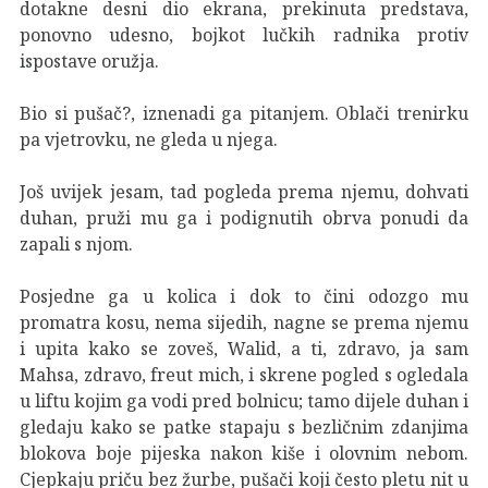
dotakne desni dio ekrana, prekinuta predstava,
ponovno udesno, bojkot lučkih radnika protiv
ispostave oružja.
Bio si pušač?, iznenadi ga pitanjem. Oblači trenirku
pa vjetrovku, ne gleda u njega.
Još uvijek jesam, tad pogleda prema njemu, dohvati
duhan, pruži mu ga i podignutih obrva ponudi da
zapali s njom.
Posjedne ga u kolica i dok to čini odozgo mu
promatra kosu, nema sijedih, nagne se prema njemu
i upita kako se zoveš, Walid, a ti, zdravo, ja sam
Mahsa, zdravo, freut mich, i skrene pogled s ogledala
u liftu kojim ga vodi pred bolnicu; tamo dijele duhan i
gledaju kako se patke stapaju s bezličnim zdanjima
blokova boje pijeska nakon kiše i olovnim nebom.
Cjepkaju priču bez žurbe, pušači koji često pletu nit u