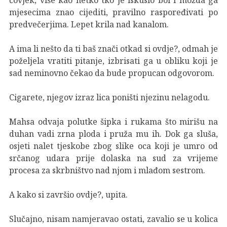
mjesecima znao cijediti, pravilno raspoređivati po
predvečerjima. Lepet krila nad kanalom.
A ima li nešto da ti baš znači otkad si ovdje?, odmah je
poželjela vratiti pitanje, izbrisati ga u obliku koji je
sad neminovno čekao da bude propucan odgovorom.
Cigarete, njegov izraz lica poništi njezinu nelagodu.
Mahsa odvaja polutke šipka i rukama što mirišu na
duhan vadi zrna ploda i pruža mu ih. Dok ga sluša,
osjeti nalet tjeskobe zbog slike oca koji je umro od
srčanog udara prije dolaska na sud za vrijeme
procesa za skrbništvo nad njom i mlađom sestrom.
A kako si završio ovdje?, upita.
Slučajno, nisam namjeravao ostati, zavalio se u kolica