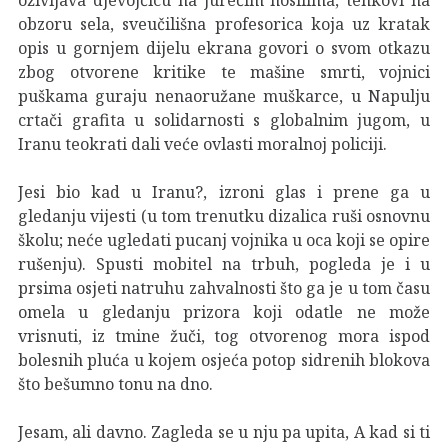
obzoru sela, sveučilišna profesorica koja uz kratak
opis u gornjem dijelu ekrana govori o svom otkazu
zbog otvorene kritike te mašine smrti, vojnici
puškama guraju nenaoružane muškarce, u Napulju
crtači grafita u solidarnosti s globalnim jugom, u
Iranu teokrati dali veće ovlasti moralnoj policiji.
Jesi bio kad u Iranu?, izroni glas i prene ga u
gledanju vijesti (u tom trenutku dizalica ruši osnovnu
školu; neće ugledati pucanj vojnika u oca koji se opire
rušenju). Spusti mobitel na trbuh, pogleda je i u
prsima osjeti natruhu zahvalnosti što ga je u tom času
omela u gledanju prizora koji odatle ne može
vrisnuti, iz tmine žuči, tog otvorenog mora ispod
bolesnih pluća u kojem osjeća potop sidrenih blokova
što bešumno tonu na dno.
Jesam, ali davno. Zagleda se u nju pa upita, A kad si ti