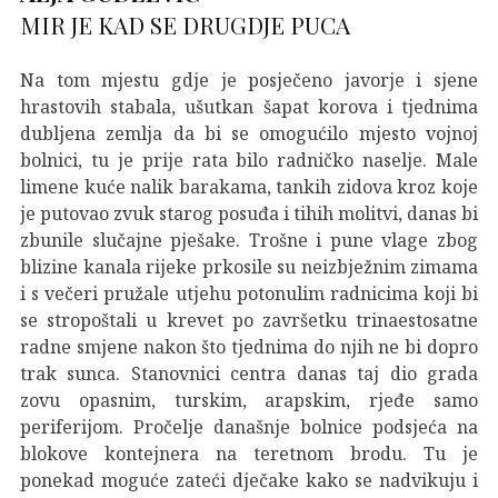
MIR JE KAD SE DRUGDJE PUCA
Na tom mjestu gdje je posječeno javorje i sjene
hrastovih stabala, ušutkan šapat korova i tjednima
dubljena zemlja da bi se omogućilo mjesto vojnoj
bolnici, tu je prije rata bilo radničko naselje. Male
limene kuće nalik barakama, tankih zidova kroz koje
je putovao zvuk starog posuđa i tihih molitvi, danas bi
zbunile slučajne pješake. Trošne i pune vlage zbog
blizine kanala rijeke prkosile su neizbježnim zimama
i s večeri pružale utjehu potonulim radnicima koji bi
se stropoštali u krevet po završetku trinaestosatne
radne smjene nakon što tjednima do njih ne bi dopro
trak sunca. Stanovnici centra danas taj dio grada
zovu opasnim, turskim, arapskim, rjeđe samo
periferijom. Pročelje današnje bolnice podsjeća na
blokove kontejnera na teretnom brodu. Tu je
ponekad moguće zateći dječake kako se nadvikuju i