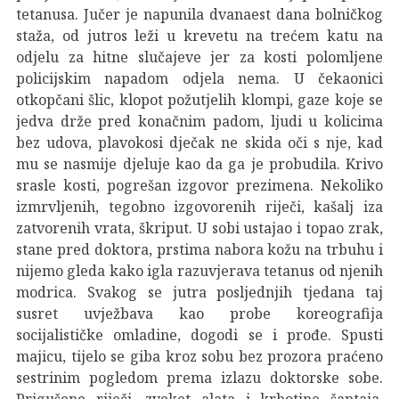
tetanusa. Jučer je napunila dvanaest dana bolničkog
staža, od jutros leži u krevetu na trećem katu na
odjelu za hitne slučajeve jer za kosti polomljene
policijskim napadom odjela nema. U čekaonici
otkopčani šlic, klopot požutjelih klompi, gaze koje se
jedva drže pred konačnim padom, ljudi u kolicima
bez udova, plavokosi dječak ne skida oči s nje, kad
mu se nasmije djeluje kao da ga je probudila. Krivo
srasle kosti, pogrešan izgovor prezimena. Nekoliko
izmrvljenih, tegobno izgovorenih riječi, kašalj iza
zatvorenih vrata, škriput. U sobi ustajao i topao zrak,
stane pred doktora, prstima nabora kožu na trbuhu i
nijemo gleda kako igla razuvjerava tetanus od njenih
modrica. Svakog se jutra posljednjih tjedana taj
susret uvježbava kao probe koreografija
socijalističke omladine, dogodi se i prođe. Spusti
majicu, tijelo se giba kroz sobu bez prozora praćeno
sestrinim pogledom prema izlazu doktorske sobe.
Prigušene riječi, zveket alata i krhotine šaptaja,