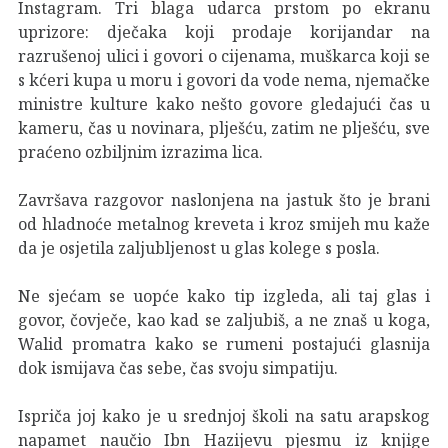
Instagram. Tri blaga udarca prstom po ekranu
uprizore: dječaka koji prodaje korijandar na
razrušenoj ulici i govori o cijenama, muškarca koji se
s kćeri kupa u moru i govori da vode nema, njemačke
ministre kulture kako nešto govore gledajući čas u
kameru, čas u novinara, plješću, zatim ne plješću, sve
praćeno ozbiljnim izrazima lica.
Završava razgovor naslonjena na jastuk što je brani
od hladnoće metalnog kreveta i kroz smijeh mu kaže
da je osjetila zaljubljenost u glas kolege s posla.
Ne sjećam se uopće kako tip izgleda, ali taj glas i
govor, čovječe, kao kad se zaljubiš, a ne znaš u koga,
Walid promatra kako se rumeni postajući glasnija
dok ismijava čas sebe, čas svoju simpatiju.
Ispriča joj kako je u srednjoj školi na satu arapskog
napamet naučio Ibn Hazijevu pjesmu iz knjige