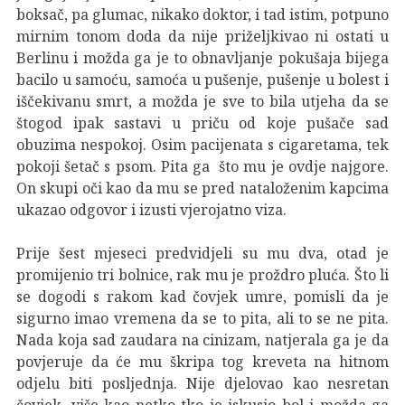
boksač, pa glumac, nikako doktor, i tad istim, potpuno
mirnim tonom doda da nije priželjkivao ni ostati u
Berlinu i možda ga je to obnavljanje pokušaja bijega
bacilo u samoću, samoća u pušenje, pušenje u bolest i
iščekivanu smrt, a možda je sve to bila utjeha da se
štogod ipak sastavi u priču od koje pušače sad
obuzima nespokoj. Osim pacijenata s cigaretama, tek
pokoji šetač s psom. Pita ga što mu je ovdje najgore.
On skupi oči kao da mu se pred nataloženim kapcima
ukazao odgovor i izusti vjerojatno viza.
Prije šest mjeseci predvidjeli su mu dva, otad je
promijenio tri bolnice, rak mu je proždro pluća. Što li
se dogodi s rakom kad čovjek umre, pomisli da je
sigurno imao vremena da se to pita, ali to se ne pita.
Nada koja sad zaudara na cinizam, natjerala ga je da
povjeruje da će mu škripa tog kreveta na hitnom
odjelu biti posljednja. Nije djelovao kao nesretan
čovjek, više kao netko tko je iskusio bol i možda ga