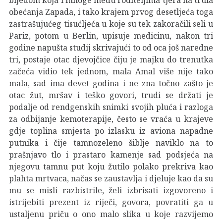
obećanja Zapada, i tako krajem prvog desetljeća toga
zastrašujućeg tisućljeća u koje su tek zakoračili seli u
Pariz, potom u Berlin, upisuje medicinu, nakon tri
godine napušta studij skrivajući to od oca još naredne
tri, postaje otac djevojčice čiju je majku do trenutka
začeća vidio tek jednom, mala Amal više nije tako
mala, sad ima devet godina i ne zna točno zašto je
otac žut, mršav i teško govori, trudi se držati je
podalje od rendgenskih snimki svojih pluća i razloga
za odbijanje kemoterapije, često se vraća u krajeve
gdje toplina smjesta po izlasku iz aviona napadne
putnika i čije tamnozeleno šiblje naviklo na to
prašnjavo tlo i prastaro kamenje sad podsjeća na
njegovu tamnu put koju žutilo polako prekriva kao
plahta mrtvaca, načas se zaustavlja i djeluje kao da su
mu se misli razbistrile, želi izbrisati izgovoreno i
istrijebiti prezent iz riječi, govora, povratiti ga u
ustaljenu priču o ono malo slika u koje razvijemo