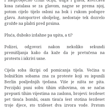
kosa zatalasa se za glavom, nagne se prema njoj,
potom cijelo tijelo osloni na bok i rukom podupre
glavu. Autoportret oboljelog, nedostaje tek dozrelo
grožđe na plahti pred prsima.
Pluća, duboko izdahne pa upita, a ti?
Polizei, odgovori nakon nekoliko sekundi
premišljanja kako da kaže da je pretučena na
protestu i iskrivi usne.
Cijela soba škripi od pomicanja tijela. Većina u
bolničkim sobama zna za proteste koji su ispunili
Berlin posljednjih tjedana. Više je ništa ne pita.
Perzijski puni sobu tihim stihovima, on se načas
prepusti tihim vijestima na zaslonu, brojevi: šezdeset
pet tisuća bombi, osam tisuća šest stotina šezdeset
troje djece, sto trideset dva izvora vode. Prstom