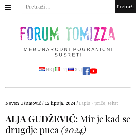
Skip
Main
Pretraži:
navigation
to
Menu
content
FORUM TOMIZZA
MEĐUNARODNI POGRANIČNI
SUSRETI
|
|
|
HR
IT
SL
Neven Ušumović
12 lipnja, 2024
Lapis - priče
,
tekst
ALJA
GUDŽEVIĆ
:
Mir je kad se
drugdje puca
(2024)