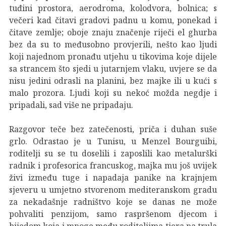
tuđini prostora, aerodroma, kolodvora, bolnica; s
večeri kad čitavi gradovi padnu u komu, ponekad i
čitave zemlje; oboje znaju značenje riječi el ghurba
bez da su to međusobno provjerili, nešto kao ljudi
koji najednom pronađu utjehu u tikovima koje dijele
sa strancem što sjedi u jutarnjem vlaku, uvjere se da
nisu jedini odrasli na planini, bez majke ili u kući s
malo prozora. Ljudi koji su nekoć možda negdje i
pripadali, sad više ne pripadaju.
Razgovor teče bez zatečenosti, priča i duhan suše
grlo. Odrastao je u Tunisu, u Menzel Bourguibi,
roditelji su se tu doselili i zaposlili kao metalurški
radnik i profesorica francuskog, majka mu još uvijek
živi između tuge i napadaja panike na krajnjem
sjeveru u umjetno stvorenom mediteranskom gradu
za nekadašnje radništvo koje se danas ne može
pohvaliti penzijom, samo raspršenom djecom i
bijedom koja i mnoge među roditeljima tjera na trula