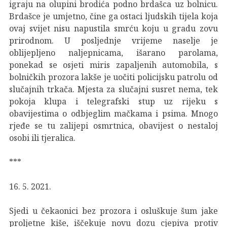
igraju na olupini brodića podno brdašca uz bolnicu.
Brdašce je umjetno, čine ga ostaci ljudskih tijela koja
ovaj svijet nisu napustila smrću koju u gradu zovu
prirodnom. U posljednje vrijeme naselje je
oblijepljeno naljepnicama, išarano parolama,
ponekad se osjeti miris zapaljenih automobila, s
bolničkih prozora lakše je uočiti policijsku patrolu od
slučajnih trkača. Mjesta za slučajni susret nema, tek
pokoja klupa i telegrafski stup uz rijeku s
obavijestima o odbjeglim mačkama i psima. Mnogo
rjeđe se tu zalijepi osmrtnica, obavijest o nestaloj
osobi ili tjeralica.
***
16. 5. 2021.
Sjedi u čekaonici bez prozora i osluškuje šum jake
proljetne kiše, iščekuje novu dozu cjepiva protiv