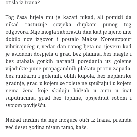
otišla iz Irana?
Tog časa htjela mu je kazati nikad, ali pomisli da
nikad rastužuje čovjeka dupkom punog tog
odgovora. Nije mogla zaboraviti dan kad je njeno ime
dobilo nov izgovor i postalo Makze Noroutzpour
vibrirajućeg r, vedar dan ranog ljeta na sjeveru kad
je avionom dospjela u grad bez planina, bez magle i
bez stabala gorkih naranči poredanih uz goleme
vijadukte pune propagandnih plakata protiv Zapada,
bez mukarni i golemih, oblih kupola, bez neplanske
gradnje, grad u kojem se rolete ne spuštaju i u kojem
nema žena koje skidaju hidžab u autu u inat
suputnicima, grad bez topline, opsjednut sobom i
svojom poviješću.
Nekad mislim da nije moguće otići iz Irana, premda
već deset godina nisam tamo, kaže.