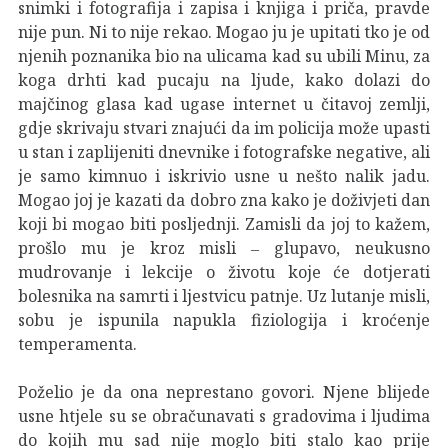
snimki i fotografija i zapisa i knjiga i priča, pravde
nije pun. Ni to nije rekao. Mogao ju je upitati tko je od
njenih poznanika bio na ulicama kad su ubili Minu, za
koga drhti kad pucaju na ljude, kako dolazi do
majčinog glasa kad ugase internet u čitavoj zemlji,
gdje skrivaju stvari znajući da im policija može upasti
u stan i zaplijeniti dnevnike i fotografske negative, ali
je samo kimnuo i iskrivio usne u nešto nalik jadu.
Mogao joj je kazati da dobro zna kako je doživjeti dan
koji bi mogao biti posljednji. Zamisli da joj to kažem,
prošlo mu je kroz misli ‒ glupavo, neukusno
mudrovanje i lekcije o životu koje će dotjerati
bolesnika na samrti i ljestvicu patnje. Uz lutanje misli,
sobu je ispunila napukla fiziologija i kroćenje
temperamenta.
Poželio je da ona neprestano govori. Njene blijede
usne htjele su se obračunavati s gradovima i ljudima
do kojih mu sad nije moglo biti stalo kao prije