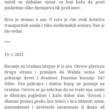
suicid uz slabašan vjetar za koji kažu da prati
posljednje slike djetinjstva tik pred smrt.
Brzo je utonuo u san. U zoru je čuo zvuk kotačića
transportnih nosila i viku medicinskih sestara. Dan je
bio vedar.
***
19. 5. 2021.
Kucanje na vratima istrgne je iz sna. Okreće glavu na
drugu stranu i primijeti da Walida nema. Sat
pokazuje devet i dvadeset. Ponovno kucanje. Da?
Uđite. Dva policajca i doktor kojeg ne poznaje na
vratima. Osvrću se po sobi kao da ne traže nju, zatim
je fiksiraju pogledom i kažu dobar dan. Uzvrati i
dlanom prelazi preko lica želeći s lica ukloniti umor,
iznenađenost i provjeriti prepoznaje li ikoga od