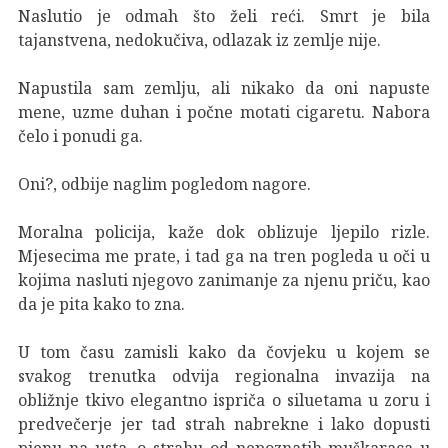
Naslutio je odmah što želi reći. Smrt je bila
tajanstvena, nedokučiva, odlazak iz zemlje nije.
Napustila sam zemlju, ali nikako da oni napuste
mene, uzme duhan i počne motati cigaretu. Nabora
čelo i ponudi ga.
Oni?, odbije naglim pogledom nagore.
Moralna policija, kaže dok oblizuje ljepilo rizle.
Mjesecima me prate, i tad ga na tren pogleda u oči u
kojima nasluti njegovo zanimanje za njenu priču, kao
da je pita kako to zna.
U tom času zamisli kako da čovjeku u kojem se
svakog trenutka odvija regionalna invazija na
obližnje tkivo elegantno ispriča o siluetama u zoru i
predvečerje jer tad strah nabrekne i lako dopusti
pjenu na usta, o strahu od nepoznatih muškaraca u