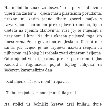
Na mobitelu znak za bezvučno i prizori dnevnih
vijesti na zaslonu ‒ djeca mašu plastičnim posudama,
prazne su, zatim jedno dijete govori, majka s
razvezanom maramom preko glave i ramena, tijelo
djeteta na njenim dlanovima, suze joj se miješaju s
prašinom i krvi. Na dnu ekrana prijevod toga što
unesrećena žena govori na engleskom. U sobi nije
sama, još uvijek je ne uspijeva nazvati svojom ni
njihovom, taj kojeg bi trebala zvati cimerom drijema.
Odustaje od vijesti, prstima prelazi po ekranu i glas
Kourosha Yaghmaeia poput toplog mlijeka sa
šećerom karamelizira dan
Kad bijes sruči se s mojih trepavica,
Ta bujica jada već nam je uništila grad.
Na stolici uz bolnički krevet drži knjigu, dvije