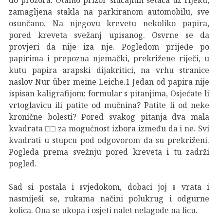
zamagljena stakla na parkiranom automobilu, sve
osunčano. Na njegovu krevetu nekoliko papira,
pored kreveta svežanj upisanog. Osvrne se da
provjeri da nije iza nje. Pogledom prijeđe po
papirima i prepozna njemački, prekrižene riječi, u
kutu papira arapski dijakritici, na vrhu stranice
naslov Nur über meine Leiche.1 Jedan od papira nije
ispisan kaligrafijom; formular s pitanjima, Osjećate li
vrtoglavicu ili patite od mučnina? Patite li od neke
kronične bolesti? Pored svakog pitanja dva mala
kvadrata □□ za mogućnost izbora između da i ne. Svi
kvadrati u stupcu pod odgovorom da su prekriženi.
Pogleda prema svežnju pored kreveta i tu zadrži
pogled.
Sad si postala i svjedokom, dobaci joj s vrata i
nasmiješi se, rukama načini polukrug i odgurne
kolica. Ona se ukopa i osjeti nalet nelagode na licu.