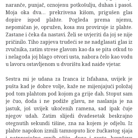
naranče, punjač, oznojenu potkošulju, duhan i pasoš.
Moja oka dva… prekrivena kišom, prigušen glas
dopire ispod plahte. Pogleda prema njemu,
nepomičan je, opružen, kosa mu proviruje iz plahte.
Zastane i čeka da nastavi. Želi se uvjeriti da joj se nije
pričinilo. Tiho zapjeva trudeći se ne nadglasati glas iz
zvučnika, zatim strese glavom kao da se pita otkud to
i nelagoda joj blago otvori usta, nabora čelo kao vodu
u lavoru ostavljenom u dvorištu kad naiđe vjetar.
Sestra mi je udana za Iranca iz Isfahana, uvijek je
pušta kad je dobre volje, kaže ne mijenjajući položaj
pod tom plahtom pod kojom ga grije dah. Stoput sam
je čuo, doda i ne podiže glavu, ne naslanja je na
jastuk, još uvijek ukočenih ramena, sad ipak čuje
njegov udah. Zatim slijedi dvadesetak beskrajno
otegnutih sekundi tišine, zna na kojem je odjelu. Iz
plahte napokon izmili tamnoputo lice žućkastog sjaja
i natprosječno crnih očiju, duga i gusta, kovrčava