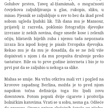
Golubov prsten, Ṭawq al-Ḥamāmah, o mogućnosti
čovjekova zaljubljivanja u glas, rukopis, sliku, u
misao. Pjesnik se zaljubljuje u sve to bez da ikad pred
sobom ugleda ljudski lik. Tih dana mu je Mansour,
prijatelj iz razreda, poklonio fotografiju djevojke
izrezane iz nekih novina, duge smeđe kose i zelenih
očiju, blistavih bijelih zuba i njemu tada nepoznata
izraza lica ispod kojeg je pisalo Evropska djevojka.
Rekao mu je da mu je dosadila, da se ne želi više
dopisivati s njom i da mu prepušta druženje preko
tastature. Bile su to prve godine interneta i bio je to
prvi put da se zaljubio u nekoga sa slike.
Mahsa se smije. Na vrhu otkriva mali vrt i pogled na
krovove zapadnog Berlina, možda je to pred njom
napokon točna definicija toga što ljudi zovu
downtown. Potom popuši dvije cigarete i prošvrlja
bolničkim katovima. Vrati se u sobu, nema ga. Odšeće
do prozora. Otamo prizor slučajnih šetača uz rijeku,