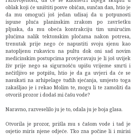
oblak koji će uništiti posve običan, sunčan dan, htio je
da mu omogući još jedan udisaj da u potpunosti
ispune pluća planinskim zrakom po završetku
pljuska, da mu obeća kontrakciju tim umirućim
plućima nalik tektonskim pločama nakon potresa,
trenutak prije nego će napustiti svoju sjenu kao
natopljenu rukavicu na pultu dok oni sad novim
medicinskim postupcima provjeravaju je li još uvijek
živ prije nego sa sigurnošću upišu vrijeme smrti i
nečitljivo se potpišu, htio je da ga uvjeri da će se
nasukati na arhipelage tuđih sjećanja, umjesto toga
zakašljao je i rekao Molim te, mogu li te zamoliti da
otvoriš prozor i dodaš mi čašu vode?
Naravno, razveselilo ju je to, odala ju je boja glasa.
Otvorila je prozor, prišla mu s čašom vode i tad je
osjetio miris njene odjeće. Tko zna počine li i mirisi