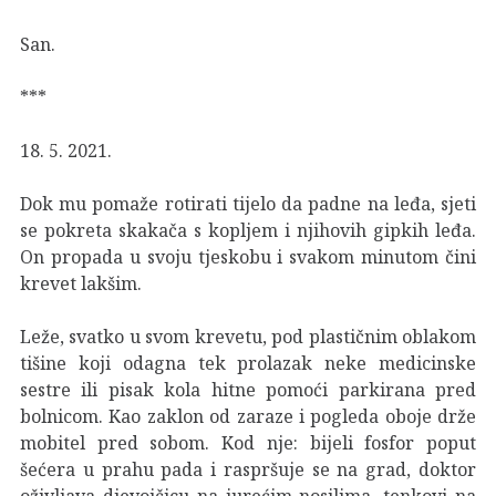
San.
***
18. 5. 2021.
Dok mu pomaže rotirati tijelo da padne na leđa, sjeti
se pokreta skakača s kopljem i njihovih gipkih leđa.
On propada u svoju tjeskobu i svakom minutom čini
krevet lakšim.
Leže, svatko u svom krevetu, pod plastičnim oblakom
tišine koji odagna tek prolazak neke medicinske
sestre ili pisak kola hitne pomoći parkirana pred
bolnicom. Kao zaklon od zaraze i pogleda oboje drže
mobitel pred sobom. Kod nje: bijeli fosfor poput
šećera u prahu pada i raspršuje se na grad, doktor
oživljava djevojčicu na jurećim nosilima, tenkovi na