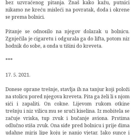
bez uzvraćenog pitanja. Znaš kako kažu, putnici
nikamo ne kreću misleći na povratak, doda i okrene
se prema bolnici.
Pitanje se odnosilo na njegov dolazak u bolnicu.
Zgnječila je cigaretu i odgurala ga do lifta, potom niz
hodnik do sobe, a onda u tišini do kreveta.
***
17. 5. 2021.
Donese oprane trešnje, stavlja ih na tanjur koji položi
na stolicu pored njegova kreveta. Pita ga želi li s njom
sići i zapaliti. On cokne. Lijevom rukom otkine
trešnju i niz vilicu mu se sruči kiselina. Iz mobitela se
začuje vriska, tup zvuk i bučanje aviona. Prstima
odlučno stiša zvuk. Ona siđe pred bolnicu i prije dima
udahne miris lipe koju je nanio vjetar. Jako sunce i