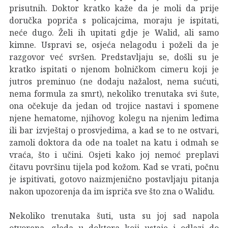
prisutnih. Doktor kratko kaže da je moli da prije
doručka popriča s policajcima, moraju je ispitati,
neće dugo. Želi ih upitati gdje je Walid, ali samo
kimne. Uspravi se, osjeća nelagodu i poželi da je
razgovor već svršen. Predstavljaju se, došli su je
kratko ispitati o njenom bolničkom cimeru koji je
jutros preminuo (ne dodaju nažalost, nema sućuti,
nema formula za smrt), nekoliko trenutaka svi šute,
ona očekuje da jedan od trojice nastavi i spomene
njene hematome, njihovog kolegu na njenim leđima
ili bar izvještaj o prosvjedima, a kad se to ne ostvari,
zamoli doktora da ode na toalet na katu i odmah se
vraća, što i učini. Osjeti kako joj nemoć preplavi
čitavu površinu tijela pod kožom. Kad se vrati, počnu
je ispitivati, gotovo naizmjenično postavljaju pitanja
nakon upozorenja da im ispriča sve što zna o Walidu.
Nekoliko trenutaka šuti, usta su joj sad napola
otvorena, gleda u doktora koji ustaje i odlazi do