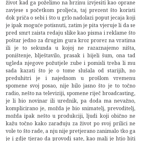
život kad ga poželimo na brzinu izvjesiti kao oprane
zavjese s početkom proljeća, taj prezent što koristi
dok priča o sebi i što u grlo nadolazi poput jecaja koji
je ipak moguće potisnuti, zatim je pita vjeruje li da se
pred smrt zaista redaju slike kao pisma i reklame što
poštar jedno za drugim gura kroz prorez na vratima
ili je to sekunda u kojoj ne razaznajemo ništa,
poništenje, blještavilo, prasak i bijeli šum, ona tad
ugleda njegove požutjele zube i pomisli treba li mu
sada kazati što je o tome slušala od starijih, no
preduhitri je i najednom u prošlom vremenu
spomene svoj posao, nije bilo jasno što je to točno
radio, nešto na televiziji, spomene riječ broadcasting,
je li bio novinar ili urednik, pa doda ma nevažno,
komplicirano je, možda je bio snimatelj, prevoditelj,
možda ipak nešto u produkciji, ljudi koji obično ne
kažu točno kako zarađuju za život po svoj prilici ne
vole to što rade, a nju nije pretjerano zanimalo tko ga
je i gdje tjerao da provodi sate, kao mali je htio biti