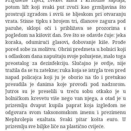
potom lift koji svaki put zvuči kao grmljavina što
prostruji zgradom i svrši se bljeskom pri otvaranju
vrata. Stisne tipku s brojem tri, dlanove zagura pod
pazuhe, sklopi oči i približava se prozorima s
pogledom na kišovit dan. Sve što se odavde čuje: jeka
koraka, odumirući glasovi, dobovanje kiše. Prođe
pored sobe za molitvu. Obrisi predmeta u bolnici koji
s odlaskom dana napuštaju svoje polusjene, malo toga
preostalog za dezinfekciju. Slučajno je ovdje, nije
tražila da se tu zatekne; ruka koja se istrgla tren pred
napad policajca koji ju je oborio na tlo i pretukao
presudila je danima koje provodi pod nadzorom.
Jutros su je preselili u treću sobu otkako je u
bolničkom krevetu više nego van njega, a otad je u
prizemlju dvaput kupila paprat koja izgledom ne
odgovara svom taksonomskom imenu i prezimenu
Nephrolepis exaltata. Svaki pitar košta euro. U
prizemlju sve biljke liče na plastično cvijeće.