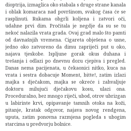
dioptrija, izmaglica oko stabala s druge strane kanala
i oblak komaraca nad površinom, svakog časa će se
rasplinuti. Rukama obgrli koljena i zatvori oči,
udahne prvi dim. Pročitala je negdje da su se tu
nekoć nalazila vrata grada. Ovaj grad malo što pamti
od davnašnjih vremena. Cigareta obješena o usne,
jedno oko zatvoreno da dimu zapriječi put u oko,
najava tjeskobe. Ispljune gorak okus duhana i
trešanja i odlazi po dnevnu dozu cjepiva i pregled.
Danas nema pacijenata, u čekaonici nitko, kuca na
vrata i sestra dobacuje Moment, bitte!, zatim izlazi
majka s dječakom, majka se okreće i zahvaljuje
doktoru milujući dječakovu kosu, ulazi ona.
Proceduralno, bez mnogo riječi, ubod, otrov ubrizgan
u labirinte krvi, opipavanje tamnih otoka na koži,
pitanje, kratak odgovor, najava novog rendgena,
uputa, zatim ponovna razmjena pogleda s ubogim
starcima u predvorju bolnice.