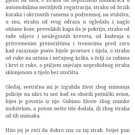
automobilima nečitljivih registracija, strahu od brzih
koraka i okrznutih ramena u podzemnoj, na stubištu,
u snu, strahu od svog odraza u ogledalu i naglo
ošišane kose, prevelikih kapa da je pokriju, strahu od
tuđe odjeće i neulegnutih kreveta, od buđenja u
privremenim prenoćištima i trenucima pred zoru
kad razaznaje posve bijele prostore i tijela, o strahu
od ruke na ustima i nečujnog krika, o želji za zubima
i krvi iz ruke, o ptičjem osjećaju neprekidnog straha
sklonjenom u tijelo bez utočišta.
Gledaj, sestrična mi je izgubila život zbog snimanja
policije na ulici tu noć kad su oborili putnički avion,
bijes je govorio iz nje. Gubimo živote zbog snimke
mobitelom, a potom nešto tiše dodala, ili zbog straha
od tih snimaka.
Htio joj je reći da dobro zna za taj strah. Svijet pun