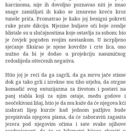
karcinoma, nije ih dovoljno poznavao niti je imao
snage zamišljati ih kako se iznureno kreću kroz
tunele priča. Promatrao je kako joj benigni pokreti
ruke prate dikciju. Njezine buljave oči boje zemlje
blistale su u slučajnostima koje ostavlja za sobom; bio
je čovjek pogođen svojim nestankom. U iscrpljeno
sjećanje fiksirao je njene kovrdže i crte lica, ono
nužno da bi je dodao u projekciju nasumičnog
redoslijeda oštećenih negativa.
Htio joj je reći da ga zagrli, da ga mrvu jače stisne
dok ga tako grli i izrekne mu tiho utjehu, da otrgne
komadić svog entuzijazma za životom i postavi na
panj stabla koji za njim ostaje, među godove i
neočekivani lišaj, htio je da mu kaže da će njegova kći
izabrati lijep kurziv kad jednom pažljivo bude
prepisivala njegova pisma, da će zaboraviti zagasita
jezera pod njegovim očima i sate svake njihove
razdvojenosti, da će se kilometri bijega skupiti u