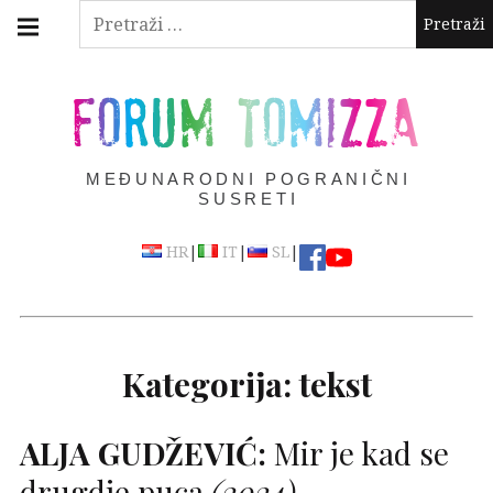
Skip
Main
Pretraži:
navigation
to
Menu
content
FORUM TOMIZZA
MEĐUNARODNI POGRANIČNI
SUSRETI
|
|
|
HR
IT
SL
Kategorija:
tekst
ALJA
GUDŽEVIĆ
:
Mir je kad se
drugdje puca
(2024)