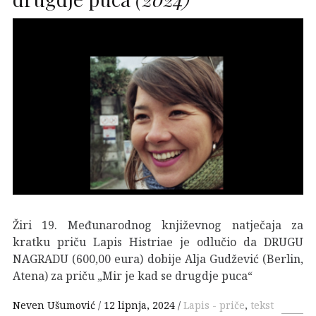
Žiri 19. Međunarodnog književnog natječaja za
kratku priču Lapis Histriae je odlučio da DRUGU
NAGRADU (600,00 eura) dobije Alja Gudžević (Berlin,
Atena) za priču „Mir je kad se drugdje puca“
Neven Ušumović
12 lipnja, 2024
Lapis - priče
,
tekst