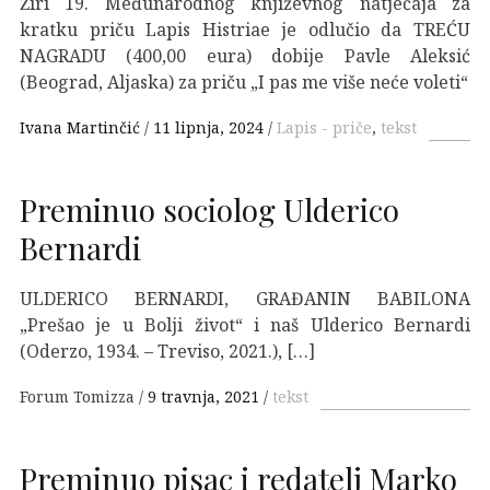
Žiri 19. Međunarodnog književnog natječaja za
kratku priču Lapis Histriae je odlučio da TREĆU
NAGRADU (400,00 eura) dobije Pavle Aleksić
(Beograd, Aljaska) za priču „I pas me više neće voleti“
Ivana Martinčić
11 lipnja, 2024
Lapis - priče
,
tekst
Preminuo sociolog Ulderico
Bernardi
ULDERICO BERNARDI, GRAĐANIN BABILONA
„Prešao je u Bolji život“ i naš Ulderico Bernardi
(Oderzo, 1934. – Treviso, 2021.), […]
Forum Tomizza
9 travnja, 2021
tekst
Preminuo pisac i redatelj Marko