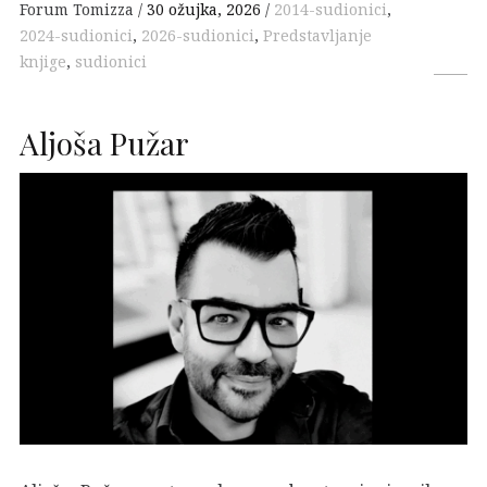
Forum Tomizza
30 ožujka, 2026
2014-sudionici
,
2024-sudionici
,
2026-sudionici
,
Predstavljanje
knjige
,
sudionici
Aljoša Pužar