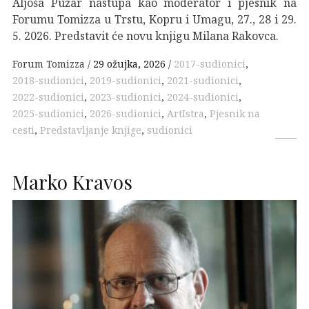
Aljoša Pužar nastupa kao moderator i pjesnik na
Forumu Tomizza u Trstu, Kopru i Umagu, 27., 28 i 29.
5. 2026. Predstavit će novu knjigu Milana Rakovca.
Forum Tomizza
29 ožujka, 2026
2017-sudionici
,
2018-sudionici
,
2019-sudionici
,
2021-sudionici
,
2022-sudionici
,
2023-sudionici
,
2024-sudionici
,
2025-sudionici
,
2026-sudionici
,
ArtIstra
,
Pjesnik na
cesti
,
Predstavljanje knjige
,
sudionici
Marko Kravos