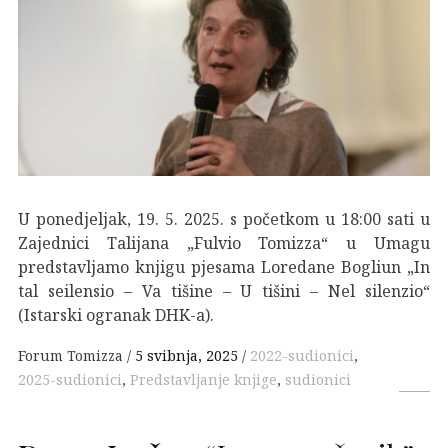
U ponedjeljak, 19. 5. 2025. s početkom u 18:00 sati u
Zajednici Talijana „Fulvio Tomizza“ u Umagu
predstavljamo knjigu pjesama Loredane Bogliun „In
tal seilensio – Va tišine – U tišini – Nel silenzio“
(Istarski ogranak DHK-a).
Forum Tomizza
5 svibnja, 2025
2022-sudionici
,
2025-sudionici
,
Predstavljanje knjige
,
sudionici