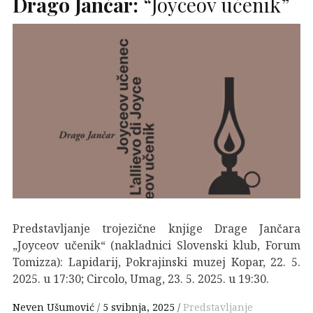
Drago Jančar:
“Joyceov učenik”
Predstavljanje trojezične knjige Drage Jančara
„Joyceov učenik“ (nakladnici Slovenski klub, Forum
Tomizza): Lapidarij, Pokrajinski muzej Kopar, 22. 5.
2025. u 17:30; Circolo, Umag, 23. 5. 2025. u 19:30.
Neven Ušumović
5 svibnja, 2025
Predstavljanje