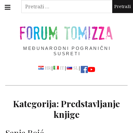
Skip
Main
Pretraži:
navigation
to
Menu
content
FORUM TOMIZZA
MEĐUNARODNI POGRANIČNI
SUSRETI
|
|
|
HR
IT
SL
Kategorija:
Predstavljanje
knjige
Sanja Roić