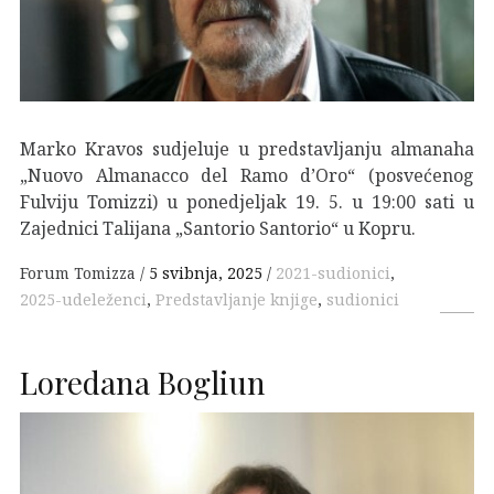
Marko Kravos sudjeluje u predstavljanju almanaha
„Nuovo Almanacco del Ramo d’Oro“ (posvećenog
Fulviju Tomizzi) u ponedjeljak 19. 5. u 19:00 sati u
Zajednici Talijana „Santorio Santorio“ u Kopru.
Forum Tomizza
5 svibnja, 2025
2021-sudionici
,
2025-udeleženci
,
Predstavljanje knjige
,
sudionici
Loredana Bogliun