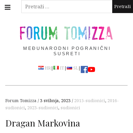
Skip
Main
Pretraži:
navigation
to
Menu
content
FORUM TOMIZZA
MEĐUNARODNI POGRANIČNI
SUSRETI
|
|
|
HR
IT
SL
Forum Tomizza
3 svibnja, 2023
2015-sudionici
,
2016-
sudionici
,
2023-sudionici
,
sudionici
Dragan Markovina