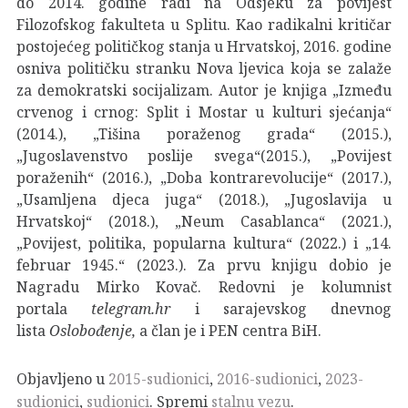
do 2014. godine radi na Odsjeku za povijest
Filozofskog fakulteta u Splitu. Kao radikalni kritičar
postojećeg političkog stanja u Hrvatskoj, 2016. godine
osniva političku stranku Nova ljevica koja se zalaže
za demokratski socijalizam. Autor je knjiga „Između
crvenog i crnog: Split i Mostar u kulturi sjećanja“
(2014.), „Tišina poraženog grada“ (2015.),
„Jugoslavenstvo poslije svega“(2015.), „Povijest
poraženih“ (2016.), „Doba kontrarevolucije“ (2017.),
„Usamljena djeca juga“ (2018.), „Jugoslavija u
Hrvatskoj“ (2018.), „Neum Casablanca“ (2021.),
„Povijest, politika, popularna kultura“ (2022.) i „14.
februar 1945.“ (2023.).
Za prvu knjigu dobio je
Nagradu Mirko Kovač. Redovni je kolumnist
portala
telegram.hr
i sarajevskog dnevnog
lista
Oslobođenje,
a član je i PEN centra BiH.
Objavljeno u
2015-sudionici
,
2016-sudionici
,
2023-
sudionici
,
sudionici
. Spremi
stalnu vezu
.