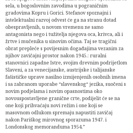
sela, u bogoslovnim zavodima u pograničnim
gradovima Kopru i Gorici. Stefanov spoznajni i
intelektualni razvoj odvest će ga na stranu dotad
obespravljenih, u novom vremenu ne samo
antagonista nego i tužitelja njegova oca, krivca, ali i
žrtve i mučenika u sinovim očima. Taj se tragični
obrat prepleće s povijesnim događajima vezanim za
njihov zavičajni prostor nakon 1945.: ruralni
stanovnici zapadne Istre, svojim drevnim podrijetlom
Slaveni, a za venecijanske, austrijske i talijanske
fašističke uprave nasilno izmijenjenih osobnih imena
i sa zabranom uporabe “slavenskog“ jezika, suočeni s
novim podjelama i novim opasnostima oko
novouspostavljene granične crte, podijelit će se na
one koji prihvaćaju novi režim i one koji se
masovnom odlukom spremaju napustiti zavičaj
nakon Pariškog mirovnog sporazuma 1947. i
Londonskog memoranduma 1954.”