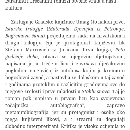
Istraninu i Tršćaninu Tomizzi otvorio vrata u našu
kulturu.
Zasluga je Gradske knjižnice Umag što nakon prve,
Istarske trilogije
(
Materada
,
Djevojka iz Petrovije
,
Bagremova šuma
) posjedujemo sada na hrvatskom i
drugu trilogiju čiji je protagonist književni lik
Stefano Marcovich iz Juricana. Prva knjiga,
Peto
godišnje doba
, otvara se njegovim djetinjstvom,
napisana je u trećem licu i završava dječakovim
pogledom na zavičaj iz autobusa kojim je krenuo u
bogoslovni zavod, a nastavlja se dolaskom u taj zavod
i godinama proteklim u različitim gradovima sve do
njegove zrelosti i prve mladosti u
Stablu snova
. Taj je
roman pak napisan u prvom licu kao svojevrsna
“očajnička autobiografija”, zapravo
metaautobiografija, jer su protagonist i osobe oko
njega književni likovi, a i stvarni su događaji
slobodno interpretirani. Kritika je visoko ocijenila to