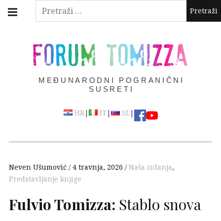
Skip
Main
Pretraži:
navigation
to
Menu
content
FORUM TOMIZZA
MEĐUNARODNI POGRANIČNI
SUSRETI
|
|
|
HR
IT
SL
Neven Ušumović
4 travnja, 2026
Naša izdanja
,
Predstavljanje knjige
Fulvio Tomizza:
Stablo snova