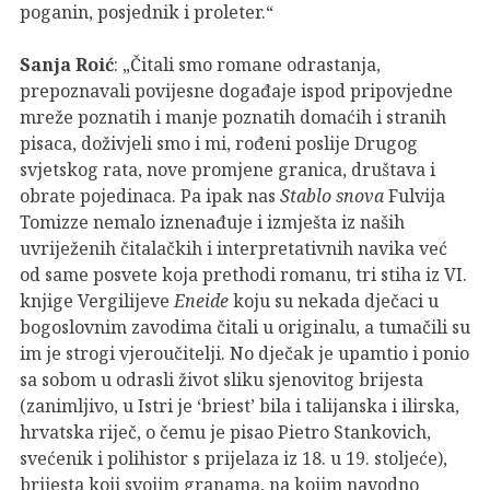
poganin, posjednik i proleter.“
Sanja Roić
: „Čitali smo romane odrastanja,
prepoznavali povijesne događaje ispod pripovjedne
mreže poznatih i manje poznatih domaćih i stranih
pisaca, doživjeli smo i mi, rođeni poslije Drugog
svjetskog rata, nove promjene granica, društava i
obrate pojedinaca. Pa ipak nas
Stablo snova
Fulvija
Tomizze nemalo iznenađuje i izmješta iz naših
uvriježenih čitalačkih i interpretativnih navika već
od same posvete koja prethodi romanu, tri stiha iz VI.
knjige Vergilijeve
Eneide
koju su nekada dječaci u
bogoslovnim zavodima čitali u originalu, a tumačili su
im je strogi vjeroučitelji. No dječak je upamtio i ponio
sa sobom u odrasli život sliku sjenovitog brijesta
(zanimljivo, u Istri je ‘briest’ bila i talijanska i ilirska,
hrvatska riječ, o čemu je pisao Pietro Stankovich,
svećenik i polihistor s prijelaza iz 18. u 19. stoljeće),
brijesta koji svojim granama, na kojim navodno