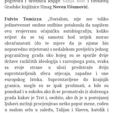
pogovora i urednica knjige
Sanja Roić
i ravnatelj
Gradske knjižnice Umag
Neven Ušumović.
Fulvio Tomizza
: „Uostalom, nije me toliko
jedinstvenost osobne sudbine potaknula da napišem
ovu svojevrsnu očajničku autobiografiju, koliko
svijest da se taj samotni hod uvijek morao
obračunavati (do te mjere da je njome bio
neposredno uvjetovan) s nedalekom poviješću jednog
pograničnog grada oko kojeg su se sporile dvije
države različitih ideologija i razvojnoga puta, svaka
sa svoje strane u ulozi predstraže dviju
suprotstavljenih sfera utjecaja, zapadne i one
europskog Istoka. Suprotstavljene do krajnjih
granica, mogle su se ipak prožimati, a bile su
ponekad i u sukobu ako ih se promatralo iz složenoga
grada kakav je Trst i, osobito, ako ih je u postojanoj
ljubavi-mržnji procjenjivao netko poput mene, rođen
u malom selu u zaleđu, Talijan i Slaven, katolik i