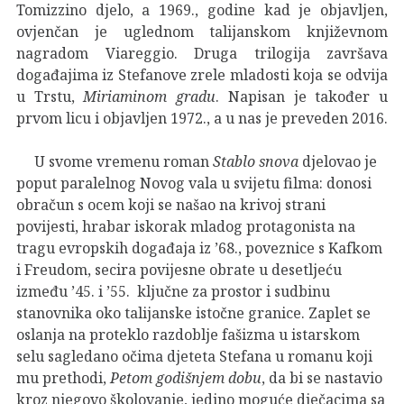
Tomizzino djelo, a 1969., godine kad je objavljen,
ovjenčan je uglednom talijanskom književnom
nagradom Viareggio. Druga trilogija završava
događajima iz Stefanove zrele mladosti koja se odvija
u Trstu,
Miriaminom gradu
. Napisan je također u
prvom licu i objavljen 1972., a u nas je preveden 2016.
U svome vremenu roman
Stablo snova
djelovao je
poput paralelnog Novog vala u svijetu filma: donosi
obračun s ocem koji se našao na krivoj strani
povijesti, hrabar iskorak mladog protagonista na
tragu evropskih događaja iz ’68., poveznice s Kafkom
i Freudom, secira povijesne obrate u desetljeću
između ’45. i ’55. ključne za prostor i sudbinu
stanovnika oko talijanske istočne granice. Zaplet se
oslanja na proteklo razdoblje fašizma u istarskom
selu sagledano očima djeteta Stefana u romanu koji
mu prethodi,
Petom godišnjem dobu
, da bi se nastavio
kroz njegovo školovanje, jedino moguće dječacima sa