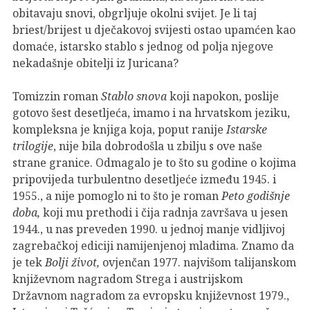
obitavaju snovi, obgrljuje okolni svijet. Je li taj
briest/brijest u dječakovoj svijesti ostao upamćen kao
domaće, istarsko stablo s jednog od polja njegove
nekadašnje obitelji iz Juricana?
Tomizzin roman
Stablo snova
koji napokon, poslije
gotovo šest desetljeća, imamo i na hrvatskom jeziku,
kompleksna je knjiga koja, poput ranije
Istarske
trilogije
, nije bila dobrodošla u zbilju s ove naše
strane granice. Odmagalo je to što su godine o kojima
pripovijeda turbulentno desetljeće između 1945. i
1955., a nije pomoglo ni to što je roman
Peto godišnje
doba,
koji mu prethodi i čija radnja završava u jesen
1944., u nas preveden 1990. u jednoj manje vidljivoj
zagrebačkoj ediciji namijenjenoj mladima. Znamo da
je tek
Bolji život,
ovjenčan 1977. najvišom talijanskom
književnom nagradom Strega i austrijskom
Državnom nagradom za evropsku književnost 1979.,