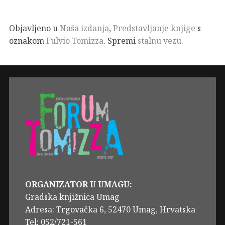
Objavljeno u
Naša izdanja
,
Predstavljanje knjige
s
oznakom
Fulvio Tomizza
. Spremi
stalnu vezu
.
ORGANIZATOR U UMAGU:
Gradska knjižnica Umag
Adresa: Trgovačka 6, 52470 Umag, Hrvatska
Tel: 052/721-561