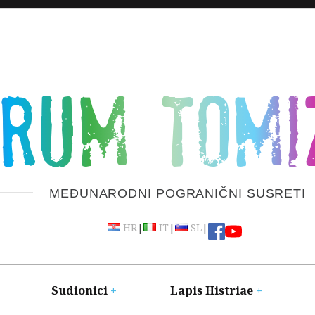
ORUM TOMI
MEĐUNARODNI POGRANIČNI SUSRETI
|
|
|
HR
IT
SL
Sudionici
Lapis Histriae