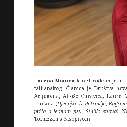
Lorena Monica Kmet
rođena je u U
talijanskog. Članica je Društva hrv
Acquavita, Aljoše Curavića, Laure 
romana (
Djevojka iz Petrovije
,
Bagrem
priča o jednom psu
,
Stablo snova
). 
Tomizza i s časopisom