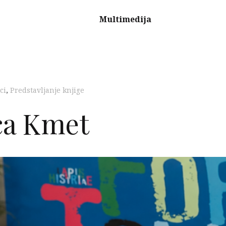
Multimedija
ci
,
Predstavljanje knjige
ca Kmet