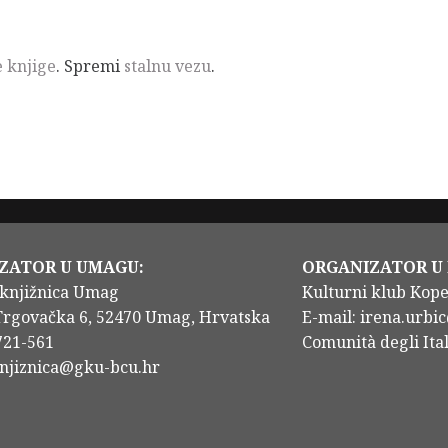
e knjige
. Spremi
stalnu vezu
.
ZATOR U UMAGU:
ORGANIZATOR U
knjižnica Umag
Kulturni klub Kop
Trgovačka 6, 52470 Umag, Hrvatska
E-mail: irena.urbic
/721-561
Comunità degli Ital
knjiznica@gku-bcu.hr