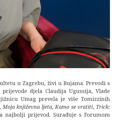
ltetu u Zagrebu, živi u Bujama. Prevodi s
 prijevode djela Claudija Ugussija, Vlade
njižnicu Umag prevela je više Tomizzinih
,
Moja književna ljeta
,
Kamo se vratiti
,
Trick:
za najbolji prijevod. Surađuje s Forumom