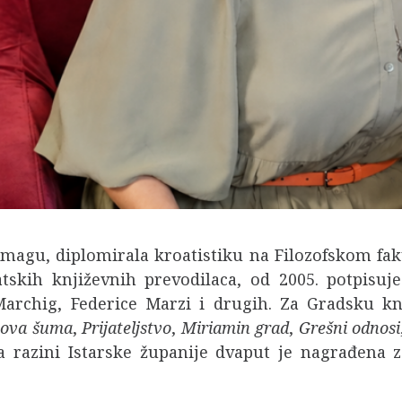
magu, diplomirala kroatistiku na Filozofskom faku
atskih književnih prevodilaca, od 2005. potpisuje
Marchig, Federice Marzi i drugih. Za Gradsku k
ova šuma
,
Prijateljstvo
,
Miriamin grad
,
Grešni odnosi
Na razini Istarske županije dvaput je nagrađena 