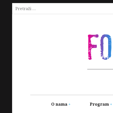
Pretraži:
Skip
to
content
F
Main
navigation
O nama
Program