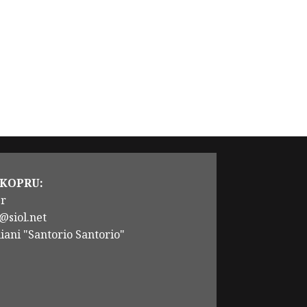
 KOPRU:
er
@siol.net
iani "Santorio Santorio"