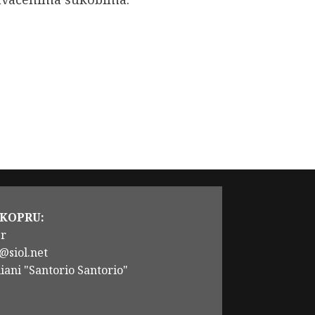
 KOPRU:
er
@siol.net
iani "Santorio Santorio"