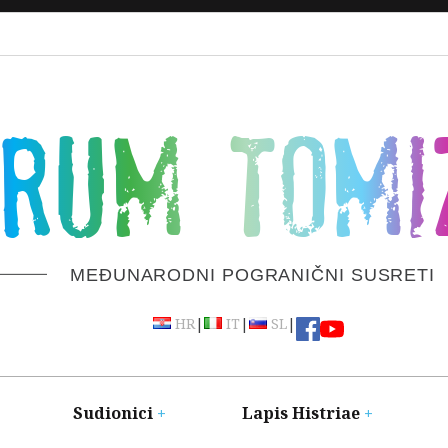
ORUM TOMI
MEĐUNARODNI POGRANIČNI SUSRETI
|
|
|
HR
IT
SL
Sudionici
Lapis Histriae