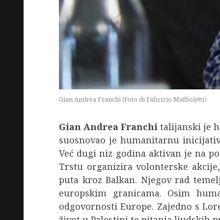
Gian Andrea Franchi (Foto di Fabrizio Maffioletti)
Gian Andrea Franchi
talijanski je
suosnovao je humanitarnu inicijat
Već dugi niz godina aktivan je na po
Trstu organizira volonterske akcij
puta kroz Balkan. Njegov rad temelj
europskim granicama. Osim humani
odgovornosti Europe. Zajedno s Lor
život u Palestini te pitanja ljudskih