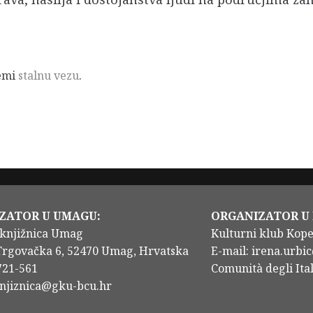
remi
stalnu vezu
.
ZATOR U UMAGU:
ORGANIZATOR U
knjižnica Umag
Kulturni klub Kop
Trgovačka 6, 52470 Umag, Hrvatska
E-mail: irena.urbic
/721-561
Comunità degli Ital
knjiznica@gku-bcu.hr