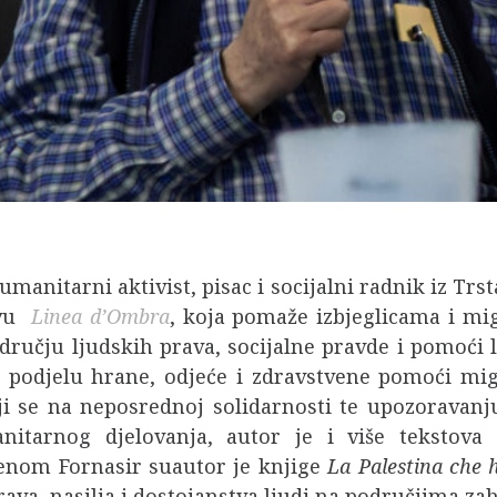
 humanitarni aktivist, pisac i socijalni radnik iz 
ivu
Linea d’Ombra
, koja pomaže izbjeglicama i mig
dručju ljudskih prava, socijalne pravde i pomoći 
e, podjelu hrane, odjeće i zdravstvene pomoći m
i se na neposrednoj solidarnosti te upozoravanj
tarnog djelovanja, autor je i više tekstova 
enom Fornasir suautor je knjige
La Palestina che 
 prava, nasilja i dostojanstva ljudi na područjima 