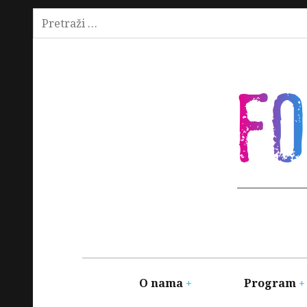
Pretraži:
Skip
to
content
F
Main
navigation
O nama
Program