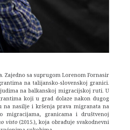
Trsta. Zajedno sa suprugom Lorenom Fornasir
rantima na talijansko-slovenskoj granici.
ljudima na balkanskoj migracijskoj ruti. U
igrantima koji u grad dolaze nakon dugog
u na nasilje i kršenja prava migranata na
o migracijama, granicama i društvenoj
ho visto
(2015.), koja obrađuje svakodnevni
zahvaćenima sukobima.