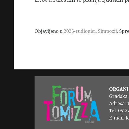
Objavljeno u
2026-sudionici
,
Simpozij
. Sp
ORGANI
Gradska 
Adresa: 
Tel: 052
E-mail: 