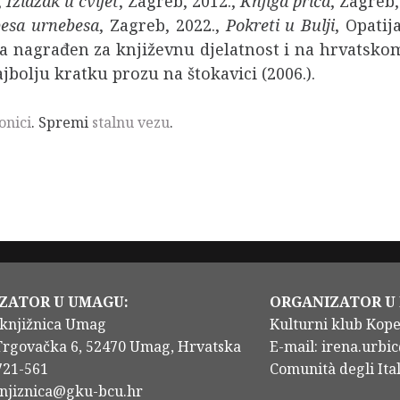
,
Izlazak u cvijet
, Zagreb, 2012.,
Knjiga priča
, Zagreb,
esa urnebesa
, Zagreb, 2022.,
Pokreti u Bulji
, Opatij
uta nagrađen za književnu djelatnost i na hrvatsko
jbolju kratku prozu na štokavici (2006.).
onici
. Spremi
stalnu vezu
.
ZATOR U UMAGU:
ORGANIZATOR U
knjižnica Umag
Kulturni klub Kop
Trgovačka 6, 52470 Umag, Hrvatska
E-mail: irena.urbic
/721-561
Comunità degli Ital
knjiznica@gku-bcu.hr