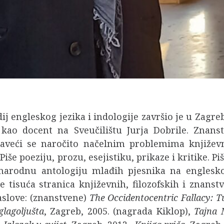
ij engleskog jezika i indologije završio je u Zagrebu
di kao docent na Sveučilištu Jurja Dobrile. Zn
baveći se naročito načelnim problemima književne
e poeziju, prozu, esejistiku, prikaze i kritike. Pi
arodnu antologiju mlađih pjesnika na englesko
e tisuća stranica književnih, filozofskih i znans
naslove: (znanstvene)
The Occidentocentric Fallacy: T
glagoljušta
, Zagreb, 2005. (nagrada Kiklop),
Tajna 