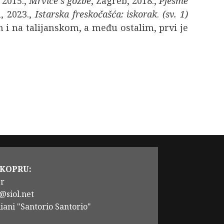
 2015.,
Mrvice s gozbe
, Zagreb, 2018.,
Pjesme
a, 2023.,
Istarska freskočašća:
iskorak
.
(sv. 1)
m i na talijanskom, a među ostalim, prvi je
 KOPRU:
er
@siol.net
iani "Santorio Santorio"