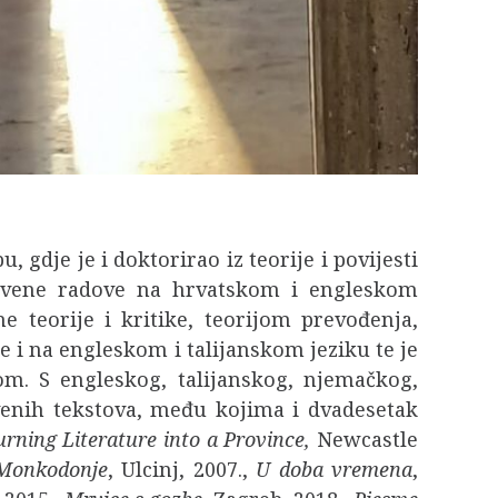
, gdje je i doktorirao iz teorije i povijesti
anstvene radove na hrvatskom i engleskom
 teorije i kritike, teorijom prevođenja,
še i na engleskom i talijanskom jeziku te je
m. S engleskog, talijanskog, njemačkog,
tvenih tekstova, među kojima i dvadesetak
urning Literature into a Province,
Newcastle
Monkodonje
, Ulcinj, 2007.,
U doba vremena
,