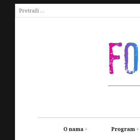
Pretraži:
Skip
to
content
F
Main
navigation
O nama
Program