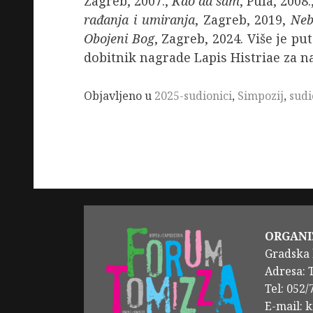
Zagreb, 2007.,
Kao da sam
, Pula, 2008.
rađanja i umiranja
, Zagreb, 2019,
Neb
Obojeni Bog
, Zagreb, 2024. Više je p
dobitnik nagrade Lapis Histriae za na
Objavljeno u
2025-sudionici
,
Simpozij
,
sudi
ORGANI
Gradska 
Adresa: 
Tel: 052
E-mail: 