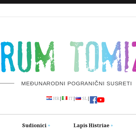
ORUM TOMI
MEĐUNARODNI POGRANIČNI SUSRETI
|
|
|
HR
IT
SL
Sudionici
Lapis Histriae