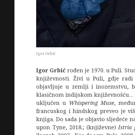
Igor Grbić
Igor Grbić
rođen je 1970. u Puli. Stud
književnosti. Živi u Puli, gdje ra
objavljuje u zemlji i inozemstvu, 
klasičnom indijskom književnošću… Piš
uključen u
Whispering Muse
, međun
francuskog i hindskog preveo je viš
knjiga. Do sada je objavio sljedeće 
upon Tyne, 2018.; (književne)
Istria 