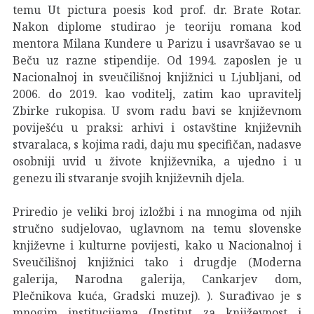
temu Ut pictura poesis kod prof. dr. Brate Rotar.
Nakon diplome studirao je teoriju romana kod
mentora Milana Kundere u Parizu i usavršavao se u
Beču uz razne stipendije. Od 1994. zaposlen je u
Nacionalnoj in sveučilišnoj knjižnici u Ljubljani, od
2006. do 2019. kao voditelj, zatim kao upravitelj
Zbirke rukopisa. U svom radu bavi se književnom
poviješću u praksi: arhivi i ostavštine književnih
stvaralaca, s kojima radi, daju mu specifičan, nadasve
osobniji uvid u živote književnika, a ujedno i u
genezu ili stvaranje svojih književnih djela.
Priredio je veliki broj izložbi i na mnogima od njih
stručno sudjelovao, uglavnom na temu slovenske
književne i kulturne povijesti, kako u Nacionalnoj i
Sveučilišnoj knjižnici tako i drugdje (Moderna
galerija, Narodna galerija, Cankarjev dom,
Plečnikova kuća, Gradski muzej). ). Surađivao je s
mnogim institucijama (Institut za književnost i