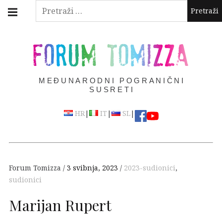
Skip
Main
Pretraži:
navigation
to
Menu
content
FORUM TOMIZZA
MEĐUNARODNI POGRANIČNI
SUSRETI
|
|
|
HR
IT
SL
Forum Tomizza
3 svibnja, 2023
2023-sudionici
,
sudionici
Marijan Rupert